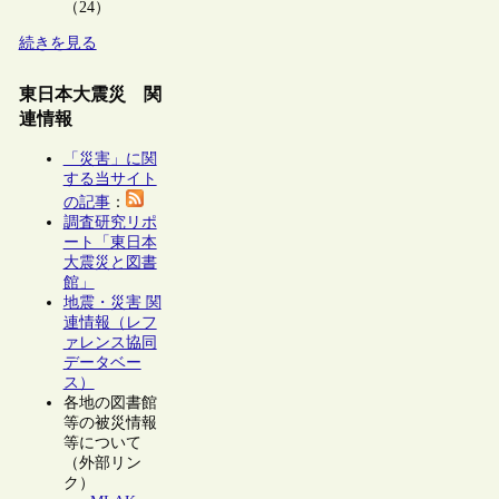
（24）
続きを見る
東日本大震災 関
連情報
「災害」に関
する当サイト
の記事
：
調査研究リポ
ート「東日本
大震災と図書
館」
地震・災害 関
連情報（レフ
ァレンス協同
データベー
ス）
各地の図書館
等の被災情報
等について
（外部リン
ク）