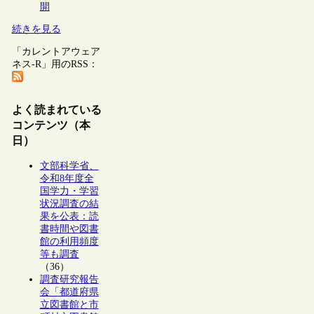
開
続きを見る
「カレントアウェア
ネス-R」用のRSS：
よく読まれている
コンテンツ（本
日）
文部科学省、
令和8年度全
国学力・学習
状況調査の結
果を公表：読
書時間や図書
館の利用頻度
等も調査
（36）
調査研究報告
会「都道府県
立図書館と市