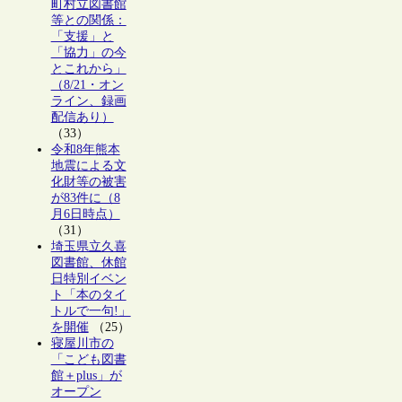
町村立図書館
等との関係：
「支援」と
「協力」の今
とこれから」
（8/21・オン
ライン、録画
配信あり）
（33）
令和8年熊本
地震による文
化財等の被害
が83件に（8
月6日時点）
（31）
埼玉県立久喜
図書館、休館
日特別イベン
ト「本のタイ
トルで一句!」
を開催
（25）
寝屋川市の
「こども図書
館＋plus」が
オープン