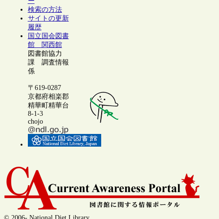
ー
検索の方法
サイトの更新
履歴
国立国会図書
館 関西館
図書館協力
課 調査情報
係
〒619-0287
京都府相楽郡
精華町精華台
8-1-3
chojo
© 2006- National Diet Library