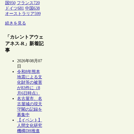
国
950
フランス
720
ドイツ
681
中国
638
オーストラリア
599
続きを見る
「カレントアウェ
アネス-R」新着記
事
2026年08月07
日
令和8年熊本
地震による文
化財等の被害
が83件に（8
月6日時点）
名古屋市、名
古屋城の現天
守閣の記録を
募集中
【イベント】
人間文化研究
機構DH推進