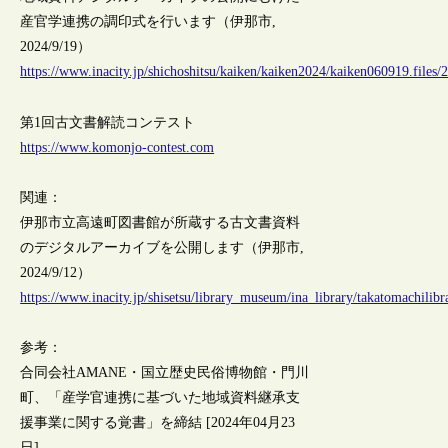
産官学連携の調印式を行います（伊那市,
2024/9/19）
https://www.inacity.jp/shichoshitsu/kaiken/kaiken2024/kaiken060919.files
第1回古文書解読コンテスト
https://www.komonjo-contest.com
関連：
伊那市立高遠町図書館が所蔵する古文書資料
のデジタルアーカイブを公開します（伊那市,
2024/9/12）
https://www.inacity.jp/shisetsu/library_museum/ina_library/takatomachilib
参考：
合同会社AMANE・国立歴史民俗博物館・門川
町、「産学官連携に基づいた地域資料継承支
援事業に関する覚書」を締結 [2024年04月23
日]