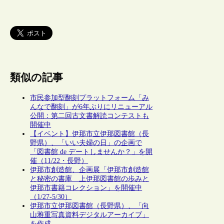
類似の記事
市民参加型翻刻プラットフォーム「み
んなで翻刻」が6年ぶりにリニューアル
公開：第二回古文書解読コンテストも
開催中
【イベント】伊那市立伊那図書館（長
野県）、「いい夫婦の日」の企画で
「図書館 de デートしませんか？」を開
催（11/22・長野）
伊那市創造館、企画展「伊那市創造館
と秘密の書庫 上伊那図書館の歩みと
伊那市書籍コレクション」を開催中
（1/27-5/30）
伊那市立伊那図書館（長野県）、「向
山雅重写真資料デジタルアーカイブ」
を作成