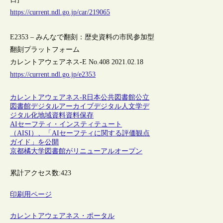
https://current.ndl.go.jp/car/219065
E2353 – みんなで翻刻：歴史資料の市民参加型
翻刻プラットフォーム
カレントアウェアネス-E No.408 2021.02.18
https://current.ndl.go.jp/e2353
カレントアウェアネス-R
日本
公共図書館
公立
図書館
デジタルアーカイブ
デジタル人文学
デ
ジタル化
地域資料
資料保存
AIセーフティ・インスティテュート
（AISI）、「AIセーフティに関する評価観点
ガイド」を公開
京都橘大学図書館がリニューアルオープン
累計アクセス数:
423
印刷用ページ
カレントアウェアネス・ポータル