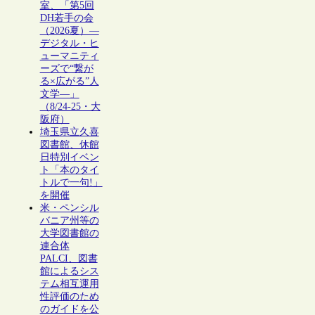
室、「第5回
DH若手の会
（2026夏）―
デジタル・ヒ
ューマニティ
ーズで“繋が
る×広がる”人
文学―」
（8/24-25・大
阪府）
埼玉県立久喜
図書館、休館
日特別イベン
ト「本のタイ
トルで一句!」
を開催
米・ペンシル
バニア州等の
大学図書館の
連合体
PALCI、図書
館によるシス
テム相互運用
性評価のため
のガイドを公