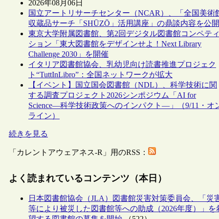
2026年08月06日
国立アートリサーチセンター（NCAR）、「全国美術
収蔵品サーチ「SHŪZŌ」活用講座」の鼎談内容を公
東京大学附属図書館、第2回デジタル図書館コンペテ
ション「東大図書館をデザインせよ！Next Library
Challenge 2030」を開催
イタリア図書館協会、乳幼児向け読書推進プロジェク
ト“TuttInLibro”：全国ネットワークが拡大
【イベント】国立国会図書館（NDL）、科学技術に関
する調査プロジェクト2026シンポジウム「AI for
Science―科学技術政策へのインパクト―」（9/11・オ
ライン）
続きを見る
「カレントアウェアネス-R」用のRSS：
よく読まれているコンテンツ（本日）
日本図書館協会（JLA）図書館災害対策委員会、「災
等により被災した図書館等への助成（2026年度）」を
望する図書館の募集を開始
（522）