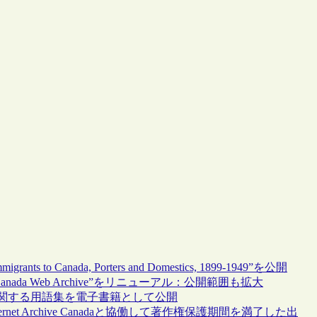
anada, Porters and Domestics, 1899-1949”を公開
anada Web Archive”をリニューアル：公開範囲も拡大
に関する用語集を電子書籍として公開
t Archive Canadaと協働して著作権保護期間を満了した出