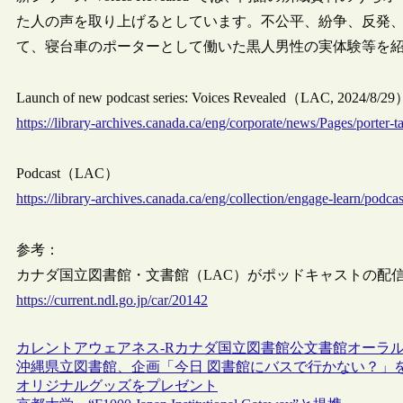
た人の声を取り上げるとしています。不公平、紛争、反発、
て、寝台車のポーターとして働いた黒人男性の実体験等を紹介する“
Launch of new podcast series: Voices Revealed（LAC, 2024/8/29
https://library-archives.canada.ca/eng/corporate/news/Pages/porter-
Podcast（LAC）
https://library-archives.canada.ca/eng/collection/engage-learn/podca
参考：
カナダ国立図書館・文書館（LAC）がポッドキャストの配信を開始
https://current.ndl.go.jp/car/20142
カレントアウェアネス-R
カナダ
国立図書館
公文書館
オーラ
沖縄県立図書館、企画「今日 図書館にバスで行かない？」を
オリジナルグッズをプレゼント