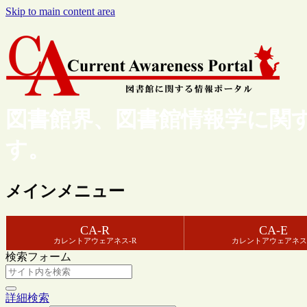
Skip to main content area
図書館界、図書館情報学に関
す。
メインメニュー
CA-R
CA-E
カレントアウェアネス-R
カレントアウェアネス
検索フォーム
詳細検索