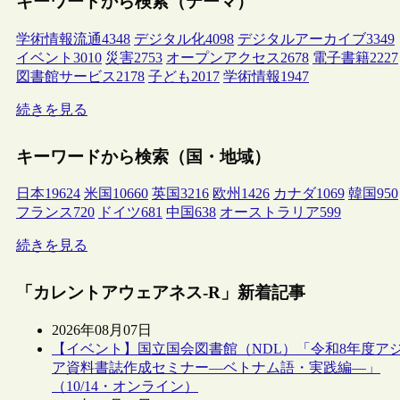
キーワードから検索（テーマ）
学術情報流通
4348
デジタル化
4098
デジタルアーカイブ
3349
イベント
3010
災害
2753
オープンアクセス
2678
電子書籍
2227
図書館サービス
2178
子ども
2017
学術情報
1947
続きを見る
キーワードから検索（国・地域）
日本
19624
米国
10660
英国
3216
欧州
1426
カナダ
1069
韓国
950
フランス
720
ドイツ
681
中国
638
オーストラリア
599
続きを見る
「カレントアウェアネス-R」新着記事
2026年08月07日
【イベント】国立国会図書館（NDL）「令和8年度ア
ア資料書誌作成セミナー―ベトナム語・実践編―」
（10/14・オンライン）