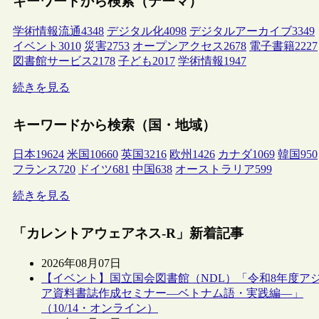
キーワードから検索（テーマ）
学術情報流通
4348
デジタル化
4098
デジタルアーカイブ
3349
イベント
3010
災害
2753
オープンアクセス
2678
電子書籍
2227
図書館サービス
2178
子ども
2017
学術情報
1947
続きを見る
キーワードから検索（国・地域）
日本
19624
米国
10660
英国
3216
欧州
1426
カナダ
1069
韓国
950
フランス
720
ドイツ
681
中国
638
オーストラリア
599
続きを見る
「カレントアウェアネス-R」新着記事
2026年08月07日
【イベント】国立国会図書館（NDL）「令和8年度ア
ア資料書誌作成セミナー―ベトナム語・実践編―」
（10/14・オンライン）