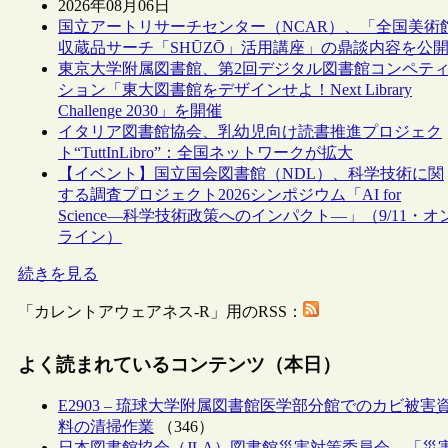
2026年08月06日
国立アートリサーチセンター（NCAR）、「全国美術
収蔵品サーチ「SHŪZŌ」活用講座」の鼎談内容を公
東京大学附属図書館、第2回デジタル図書館コンペテ
ション「東大図書館をデザインせよ！Next Library
Challenge 2030」を開催
イタリア図書館協会、乳幼児向け読書推進プロジェク
ト“TuttInLibro”：全国ネットワークが拡大
【イベント】国立国会図書館（NDL）、科学技術に関
する調査プロジェクト2026シンポジウム「AI for
Science―科学技術政策へのインパクト―」（9/11・オ
ライン）
続きを見る
「カレントアウェアネス-R」用のRSS：
よく読まれているコンテンツ（本日）
E2903 – 琉球大学附属図書館医学部分館でのカビ被害
料の清掃作業
（346）
日本図書館協会（JLA）図書館災害対策委員会、「災