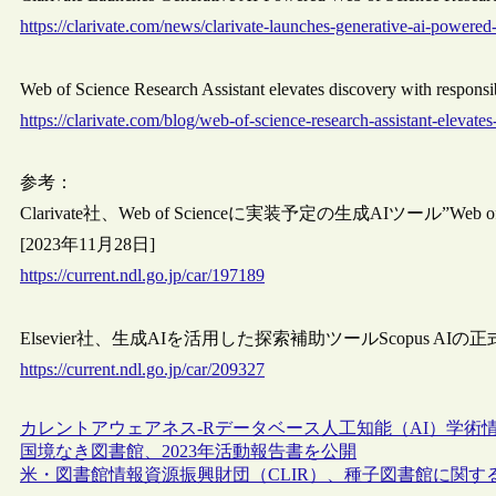
https://clarivate.com/news/clarivate-launches-generative-ai-powered-
Web of Science Research Assistant elevates discovery with respon
https://clarivate.com/blog/web-of-science-research-assistant-elevates
参考：
Clarivate社、Web of Scienceに実装予定の生成AIツール”Web of
[2023年11月28日]
https://current.ndl.go.jp/car/197189
Elsevier社、生成AIを活用した探索補助ツールScopus AIの正式
https://current.ndl.go.jp/car/209327
カレントアウェアネス-R
データベース
人工知能（AI）
学術
国境なき図書館、2023年活動報告書を公開
米・図書館情報資源振興財団（CLIR）、種子図書館に関す