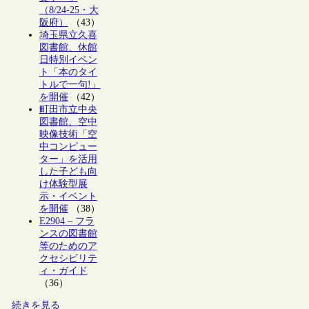
（8/24-25・大
阪府）
（43）
埼玉県立久喜
図書館、休館
日特別イベン
ト「本のタイ
トルで一句!」
を開催
（42）
町田市立中央
図書館、空中
映像技術「空
中コンピュー
ター」を活用
した子ども向
け体験型展
示・イベント
を開催
（38）
E2904 – フラ
ンスの図書館
等のためのア
クセシビリテ
ィ・ガイド
（36）
続きを見る