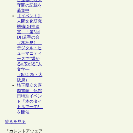
守閣の記録を
募集中
【イベント】
人間文化研究
機構DH推進
室、「第5回
DH若手の会
（2026夏）―
デジタル・ヒ
ューマニティ
ーズで“繋が
る×広がる”人
文学―」
（8/24-25・大
阪府）
埼玉県立久喜
図書館、休館
日特別イベン
ト「本のタイ
トルで一句!」
を開催
続きを見る
「カレントアウェア