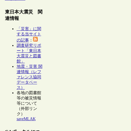
東日本大震災 関
連情報
「災害」に関
する当サイト
の記事
：
調査研究リポ
ート「東日本
大震災と図書
館」
地震・災害 関
連情報（レフ
ァレンス協同
データベー
ス）
各地の図書館
等の被災情報
等について
（外部リン
ク）
saveMLAK