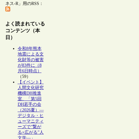
ネス-R」用のRSS：
よく読まれている
コンテンツ（本
日）
令和8年熊本
地震による文
化財等の被害
が83件に（8
月6日時点）
（59）
【イベント】
人間文化研究
機構DH推進
室、「第5回
DH若手の会
（2026夏）―
デジタル・ヒ
ューマニティ
ーズで“繋が
る×広がる”人
文学―」