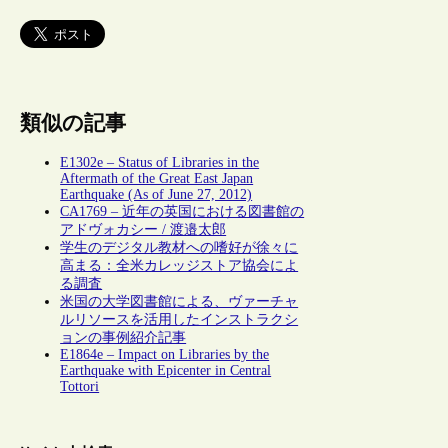
類似の記事
E1302e – Status of Libraries in the
Aftermath of the Great East Japan
Earthquake (As of June 27, 2012)
CA1769 – 近年の英国における図書館の
アドヴォカシー / 渡邉太郎
学生のデジタル教材への嗜好が徐々に
高まる：全米カレッジストア協会によ
る調査
米国の大学図書館による、ヴァーチャ
ルリソースを活用したインストラクシ
ョンの事例紹介記事
E1864e – Impact on Libraries by the
Earthquake with Epicenter in Central
Tottori