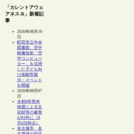
「カレントアウェ
アネス-R」新着記
事
2026年08月10
日
町田市立中央
図書館、空中
映像技術「空
中コンピュー
ター」を活用
した子ども向
け体験型展
示・イベント
を開催
2026年08月07
日
令和8年熊本
地震による文
化財等の被害
が83件に（8
月6日時点）
名古屋市、名
古屋城の現天