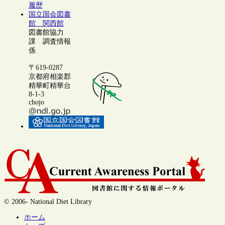
履歴
国立国会図書
館 関西館
図書館協力
課 調査情報
係
〒619-0287
京都府相楽郡
精華町精華台
8-1-3
chojo
© 2006- National Diet Library
ホーム