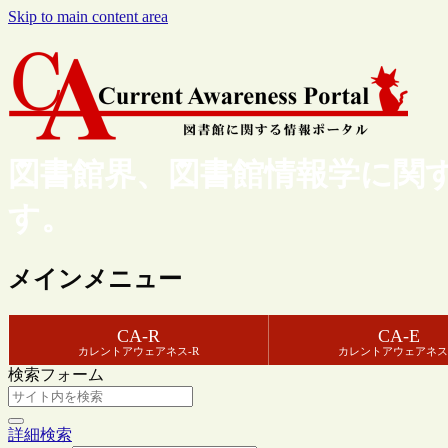
Skip to main content area
図書館界、図書館情報学に関
す。
メインメニュー
CA-R
CA-E
カレントアウェアネス-R
カレントアウェアネス
検索フォーム
詳細検索