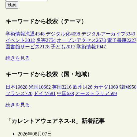
検索
キーワードから検索（テーマ）
学術情報流通
4348
デジタル化
4098
デジタルアーカイブ
3349
イベント
3012
災害
2754
オープンアクセス
2678
電子書籍
2227
図書館サービス
2178
子ども
2017
学術情報
1947
続きを見る
キーワードから検索（国・地域）
日本
19628
米国
10662
英国
3216
欧州
1426
カナダ
1069
韓国
950
フランス
720
ドイツ
681
中国
638
オーストラリア
599
続きを見る
「カレントアウェアネス-R」新着記事
2026年08月07日