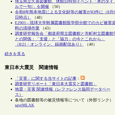
埼玉県立久喜図書館、休館日特別イベント「本のタイ
ルで一句!」を開催
（50）
令和8年熊本地震による文化財等の被害が83件に（8月
日時点）
（48）
E2903 – 琉球大学附属図書館医学部分館でのカビ被害
料の清掃作業
（43）
調査研究報告会「都道府県立図書館と市町村立図書館
との関係：「支援」と「協力」の今とこれから」
（8/21・オンライン、録画配信あり）
（40）
続きを見る
東日本大震災 関連情報
「災害」に関する当サイトの記事
：
調査研究リポート「東日本大震災と図書館」
地震・災害 関連情報（レファレンス協同データベー
ス）
各地の図書館等の被災情報等について（外部リンク）
saveMLAK