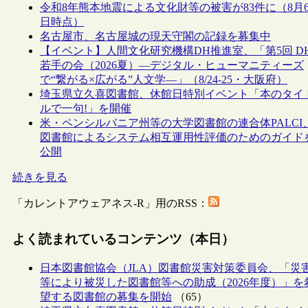
令和8年熊本地震による文化財等の被害が83件に（8月
日時点）
名古屋市、名古屋城の現天守閣の記録を募集中
【イベント】人間文化研究機構DH推進室、「第5回 D
若手の会（2026夏）―デジタル・ヒューマニティーズ
で“繋がる×広がる”人文学―」（8/24-25・大阪府）
埼玉県立久喜図書館、休館日特別イベント「本のタイ
ルで一句!」を開催
米・ペンシルバニア州等の大学図書館の連合体PALCI
図書館によるシステム相互運用性評価のためのガイド
公開
続きを見る
「カレントアウェアネス-R」用のRSS：
よく読まれているコンテンツ（本日）
日本図書館協会（JLA）図書館災害対策委員会、「災
等により被災した図書館等への助成（2026年度）」を
望する図書館の募集を開始
（65）