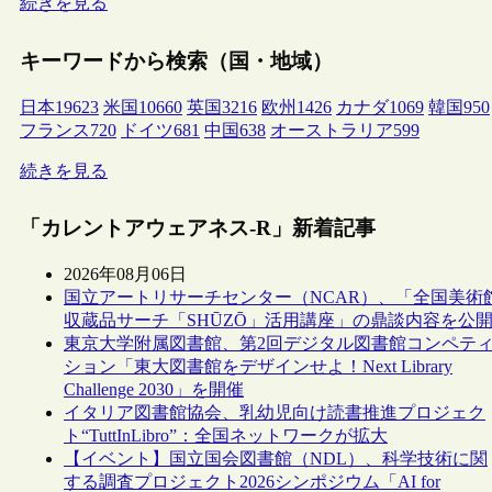
続きを見る
キーワードから検索（国・地域）
日本
19623
米国
10660
英国
3216
欧州
1426
カナダ
1069
韓国
950
フランス
720
ドイツ
681
中国
638
オーストラリア
599
続きを見る
「カレントアウェアネス-R」新着記事
2026年08月06日
国立アートリサーチセンター（NCAR）、「全国美術
収蔵品サーチ「SHŪZŌ」活用講座」の鼎談内容を公
東京大学附属図書館、第2回デジタル図書館コンペテ
ション「東大図書館をデザインせよ！Next Library
Challenge 2030」を開催
イタリア図書館協会、乳幼児向け読書推進プロジェク
ト“TuttInLibro”：全国ネットワークが拡大
【イベント】国立国会図書館（NDL）、科学技術に関
する調査プロジェクト2026シンポジウム「AI for