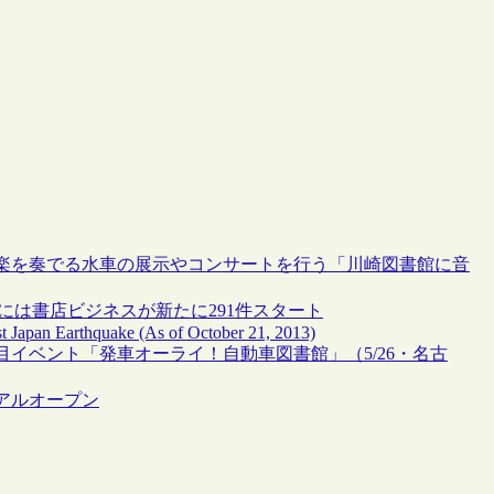
楽を奏でる水車の展示やコンサートを行う「川崎図書館に音
3年には書店ビジネスが新たに291件スタート
ast Japan Earthquake (As of October 21, 2013)
イベント「発車オーライ！自動車図書館」（5/26・名古
ーアルオープン