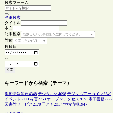
検索フォーム
詳細検索
タイトル
本文
記事種別
検索したい記事種別を選択してください
館種
検索したい館種を選択してください
投稿日
～
検索
キーワードから検索（テーマ）
学術情報流通
4348
デジタル化
4098
デジタルアーカイブ
3349
イベント
3009
災害
2753
オープンアクセス
2678
電子書籍
2227
図書館サービス
2178
子ども
2017
学術情報
1947