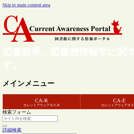
Skip to main content area
図書館界、図書館情報学に関
す。
メインメニュー
CA-R
CA-E
カレントアウェアネス-R
カレントアウェアネス
検索フォーム
詳細検索