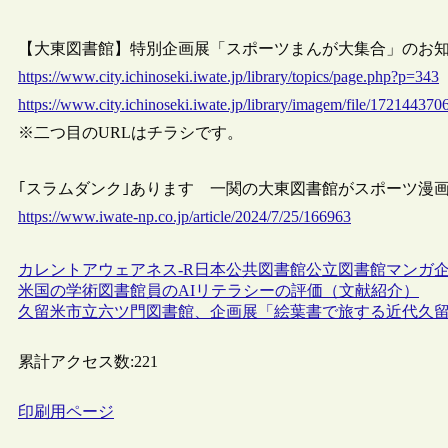
【大東図書館】特別企画展「スポーツまんが大集合」のお知らせ（
https://www.city.ichinoseki.iwate.jp/library/topics/page.php?p=343
https://www.city.ichinoseki.iwate.jp/library/imagem/file/172144370
※二つ目のURLはチラシです。
｢スラムダンク｣あります 一関の大東図書館がスポーツ漫画特集（4
https://www.iwate-np.co.jp/article/2024/7/25/166963
カレントアウェアネス-R
日本
公共図書館
公立図書館
マンガ
米国の学術図書館員のAIリテラシーの評価（文献紹介）
久留米市立六ツ門図書館、企画展「絵葉書で旅する近代久
累計アクセス数:
221
印刷用ページ