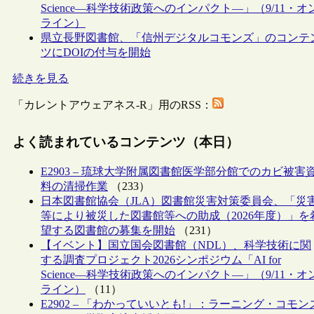
Science―科学技術政策へのインパクト―」（9/11・オ
ライン）
県立長野図書館、「信州デジタルコモンズ」のコンテ
ツにDOIの付与を開始
続きを見る
「カレントアウェアネス-R」用のRSS：
よく読まれているコンテンツ（本日）
E2903 – 琉球大学附属図書館医学部分館でのカビ被害
料の清掃作業
（233）
日本図書館協会（JLA）図書館災害対策委員会、「災
等により被災した図書館等への助成（2026年度）」を
望する図書館の募集を開始
（231）
【イベント】国立国会図書館（NDL）、科学技術に関
する調査プロジェクト2026シンポジウム「AI for
Science―科学技術政策へのインパクト―」（9/11・オ
ライン）
（11）
E2902 – 「わかっていいとも!」：ラーニング・コモン