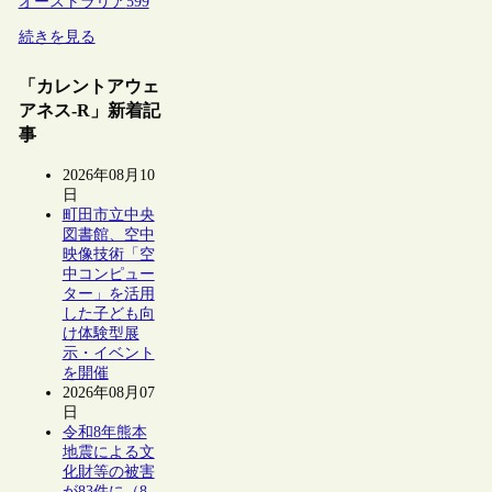
オーストラリア
599
続きを見る
「カレントアウェ
アネス-R」新着記
事
2026年08月10
日
町田市立中央
図書館、空中
映像技術「空
中コンピュー
ター」を活用
した子ども向
け体験型展
示・イベント
を開催
2026年08月07
日
令和8年熊本
地震による文
化財等の被害
が83件に（8