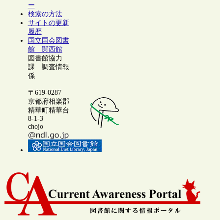
ー
検索の方法
サイトの更新
履歴
国立国会図書
館 関西館
図書館協力
課 調査情報
係
〒619-0287
京都府相楽郡
精華町精華台
8-1-3
chojo