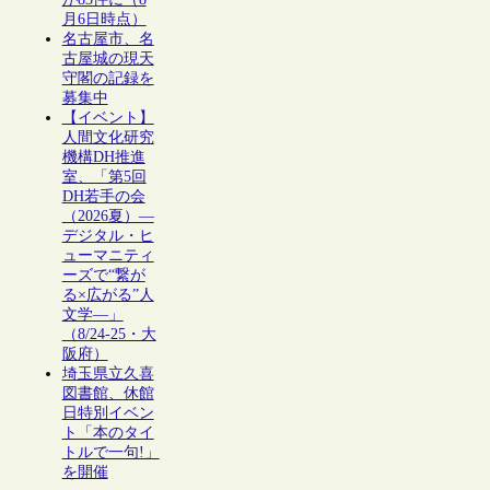
月6日時点）
名古屋市、名
古屋城の現天
守閣の記録を
募集中
【イベント】
人間文化研究
機構DH推進
室、「第5回
DH若手の会
（2026夏）―
デジタル・ヒ
ューマニティ
ーズで“繋が
る×広がる”人
文学―」
（8/24-25・大
阪府）
埼玉県立久喜
図書館、休館
日特別イベン
ト「本のタイ
トルで一句!」
を開催