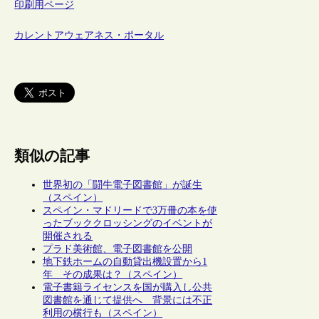
印刷用ページ
カレントアウェアネス・ポータル
類似の記事
世界初の「闘牛電子図書館」が誕生
（スペイン）
スペイン・マドリードで3万冊の本を使
ったブッククロッシングのイベントが
開催される
プラド美術館、電子図書館を公開
地下鉄ホームの自動貸出機設置から1
年 その成果は？（スペイン）
電子書籍ライセンスを国が購入し公共
図書館を通じて提供へ 背景には不正
利用の横行も（スペイン）