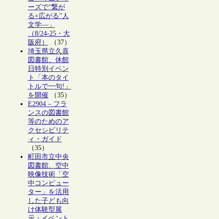
ーズで“繋が
る×広がる”人
文学―」
（8/24-25・大
阪府）
（37）
埼玉県立久喜
図書館、休館
日特別イベン
ト「本のタイ
トルで一句!」
を開催
（35）
E2904 – フラ
ンスの図書館
等のためのア
クセシビリテ
ィ・ガイド
（35）
町田市立中央
図書館、空中
映像技術「空
中コンピュー
ター」を活用
した子ども向
け体験型展
示・イベント