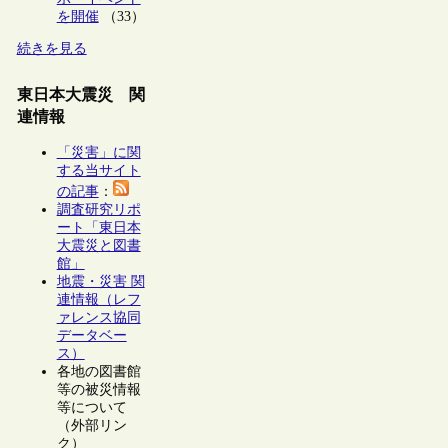
を開催
（33）
続きを見る
東日本大震災 関
連情報
「災害」に関
する当サイト
の記事
：
調査研究リポ
ート「東日本
大震災と図書
館」
地震・災害 関
連情報（レフ
ァレンス協同
データベー
ス）
各地の図書館
等の被災情報
等について
（外部リン
ク）