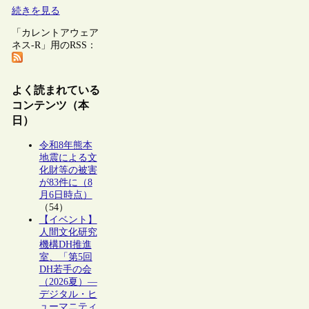
続きを見る
「カレントアウェア
ネス-R」用のRSS：
よく読まれている
コンテンツ（本
日）
令和8年熊本
地震による文
化財等の被害
が83件に（8
月6日時点）
（54）
【イベント】
人間文化研究
機構DH推進
室、「第5回
DH若手の会
（2026夏）―
デジタル・ヒ
ューマニティ