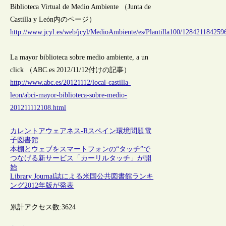
Biblioteca Virtual de Medio Ambiente （Junta de
Castilla y León内のページ）
http://www.jcyl.es/web/jcyl/MedioAmbiente/es/Plantilla100/128421184259
La mayor biblioteca sobre medio ambiente, a un
click （ABC.es 2012/11/12付けの記事）
http://www.abc.es/20121112/local-castilla-
leon/abci-mayor-biblioteca-sobre-medio-
201211112108.html
カレントアウェアネス-R
スペイン
環境問題
電
子図書館
本棚とウェブをスマートフォンの“タッチ”で
つなげる新サービス「カーリルタッチ」が開
始
Library Journal誌による米国公共図書館ランキ
ング2012年版が発表
累計アクセス数:
3624