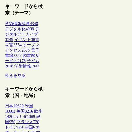
キーワードから検
索（テーマ）
学術情報流通
4348
デジタル化
4098
デ
ジタルアーカイブ
3349
イベント
3013
災害
2754
オープン
アクセス
2678
電子
書籍
2227
図書館サ
ービス
2178
子ども
2018
学術情報
1947
続きを見る
キーワードから検
索（国・地域）
日本
19629
米国
10662
英国
3216
欧州
1426
カナダ
1069
韓
国
950
フランス
720
ドイツ
681
中国
638