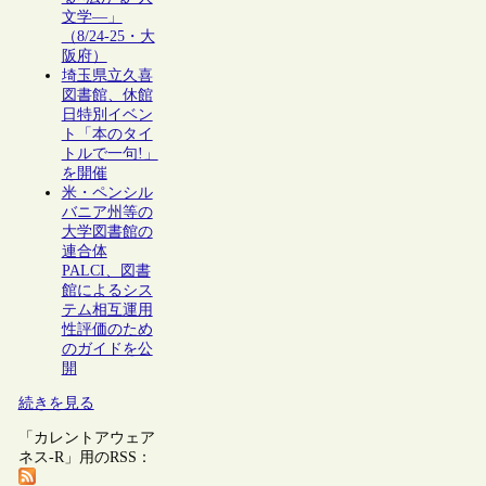
文学―」
（8/24-25・大
阪府）
埼玉県立久喜
図書館、休館
日特別イベン
ト「本のタイ
トルで一句!」
を開催
米・ペンシル
バニア州等の
大学図書館の
連合体
PALCI、図書
館によるシス
テム相互運用
性評価のため
のガイドを公
開
続きを見る
「カレントアウェア
ネス-R」用のRSS：