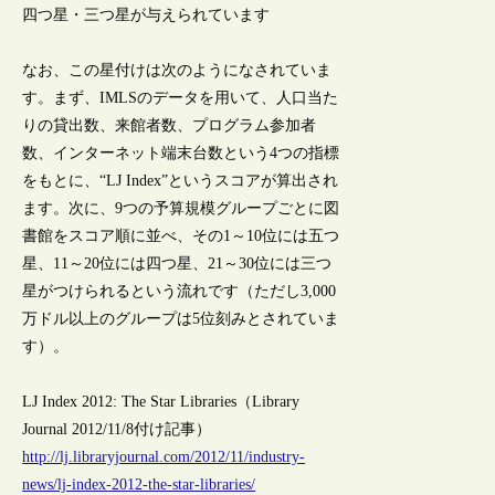
四つ星・三つ星が与えられています
なお、この星付けは次のようになされていま
す。まず、IMLSのデータを用いて、人口当た
りの貸出数、来館者数、プログラム参加者
数、インターネット端末台数という4つの指標
をもとに、“LJ Index”というスコアが算出され
ます。次に、9つの予算規模グループごとに図
書館をスコア順に並べ、その1～10位には五つ
星、11～20位には四つ星、21～30位には三つ
星がつけられるという流れです（ただし3,000
万ドル以上のグループは5位刻みとされていま
す）。
LJ Index 2012: The Star Libraries（Library
Journal 2012/11/8付け記事）
http://lj.libraryjournal.com/2012/11/industry-
news/lj-index-2012-the-star-libraries/