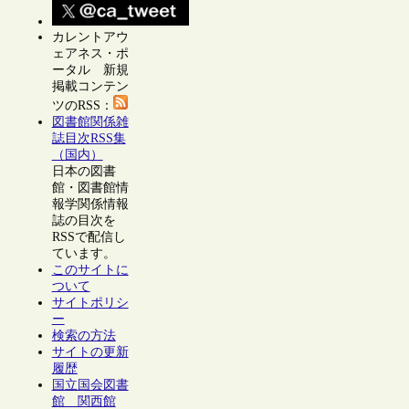
カレントアウ
ェアネス・ポ
ータル 新規
掲載コンテン
ツのRSS：
図書館関係雑
誌目次RSS集
（国内）
日本の図書
館・図書館情
報学関係情報
誌の目次を
RSSで配信し
ています。
このサイトに
ついて
サイトポリシ
ー
検索の方法
サイトの更新
履歴
国立国会図書
館 関西館