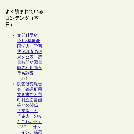
よく読まれている
コンテンツ（本
日）
文部科学省、
令和8年度全
国学力・学習
状況調査の結
果を公表：読
書時間や図書
館の利用頻度
等も調査
（37）
調査研究報告
会「都道府県
立図書館と市
町村立図書館
等との関係：
「支援」と
「協力」の今
とこれから」
（8/21・オン
ライン、録画