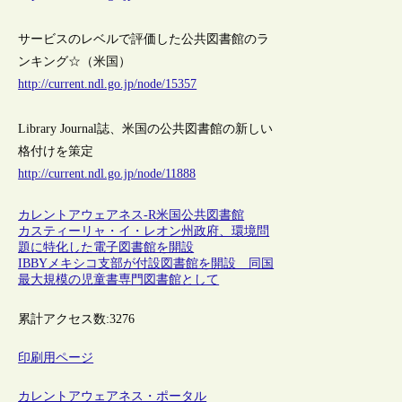
サービスのレベルで評価した公共図書館のラ
ンキング☆（米国）
http://current.ndl.go.jp/node/15357
Library Journal誌、米国の公共図書館の新しい
格付けを策定
http://current.ndl.go.jp/node/11888
カレントアウェアネス-R
米国
公共図書館
カスティーリャ・イ・レオン州政府、環境問
題に特化した電子図書館を開設
IBBYメキシコ支部が付設図書館を開設 同国
最大規模の児童書専門図書館として
累計アクセス数:
3276
印刷用ページ
カレントアウェアネス・ポータル