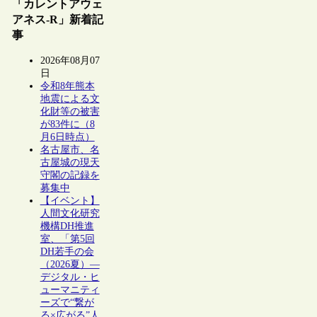
「カレントアウェ
アネス-R」新着記
事
2026年08月07
日
令和8年熊本
地震による文
化財等の被害
が83件に（8
月6日時点）
名古屋市、名
古屋城の現天
守閣の記録を
募集中
【イベント】
人間文化研究
機構DH推進
室、「第5回
DH若手の会
（2026夏）―
デジタル・ヒ
ューマニティ
ーズで“繋が
る×広がる”人