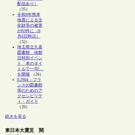
配信あり）
（35）
令和8年熊本
地震による文
化財等の被害
が83件に（8
月6日時点）
（32）
埼玉県立久喜
図書館、休館
日特別イベン
ト「本のタイ
トルで一句!」
を開催
（26）
E2904 – フラ
ンスの図書館
等のためのア
クセシビリテ
ィ・ガイド
（26）
続きを見る
東日本大震災 関