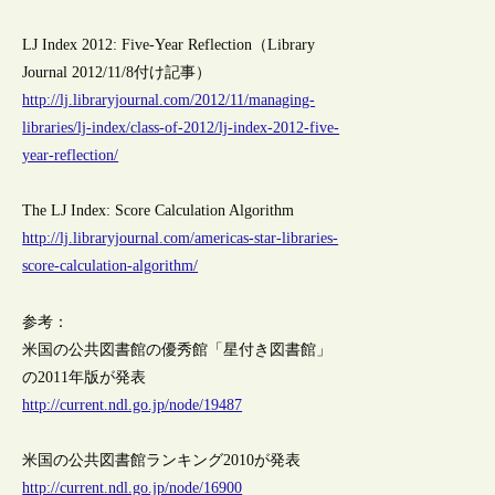
LJ Index 2012: Five-Year Reflection（Library
Journal 2012/11/8付け記事）
http://lj.libraryjournal.com/2012/11/managing-
libraries/lj-index/class-of-2012/lj-index-2012-five-
year-reflection/
The LJ Index: Score Calculation Algorithm
http://lj.libraryjournal.com/americas-star-libraries-
score-calculation-algorithm/
参考：
米国の公共図書館の優秀館「星付き図書館」
の2011年版が発表
http://current.ndl.go.jp/node/19487
米国の公共図書館ランキング2010が発表
http://current.ndl.go.jp/node/16900