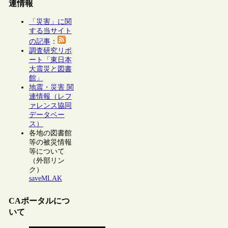
連情報
「災害」に関
する当サイト
の記事
：
調査研究リポ
ート「東日本
大震災と図書
館」
地震・災害 関
連情報（レフ
ァレンス協同
データベー
ス）
各地の図書館
等の被災情報
等について
（外部リン
ク）
saveMLAK
CAポータルにつ
いて