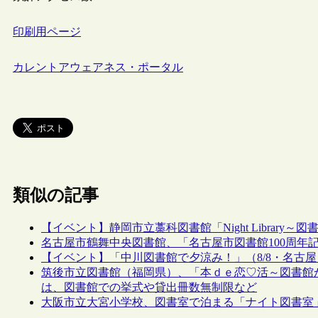
印刷用ページ
カレントアウェアネス・ポータル
類似の記事
【イベント】静岡市立藁科図書館「Night Library～図
名古屋市鶴舞中央図書館、「名古屋市図書館100周年
【イベント】「中川図書館で夕涼み！」（8/8・名古屋
筑後市立図書館（福岡県）、「本ｄｅ恋♡活～図書館
は、図書館での挙式や貸出冊数無制限など
大阪市立大宮小学校、図書室で泊まる「ナイト図書室