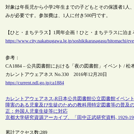
対象は年長児から小学2年生までの子どもとその保護者1人、
みが必要です。参加費は、1人に付き500円です。
【ひと・まちテラス】1周年企画！ひと・まちテラスに泊まろう！（
https://www.city.nakatsugawa.lg.jp/soshikikarasagasu/hitomachi/ev
参考：
CA1884 – 公共図書館における「夜の図書館」イベント / 松
カレントアウェアネス No.330 2016年12月20日
https://current.ndl.go.jp/ca1884
カレントアウェアネス-R
日本
公共図書館
公立図書館
イベン
障害のある児童及び生徒のための教科用特定図書等の普及
正：外国人児童生徒等に対応
京都大学研究資源アーカイブ、「田中正武研究資料, 1929-19
累計アクセス数:
289