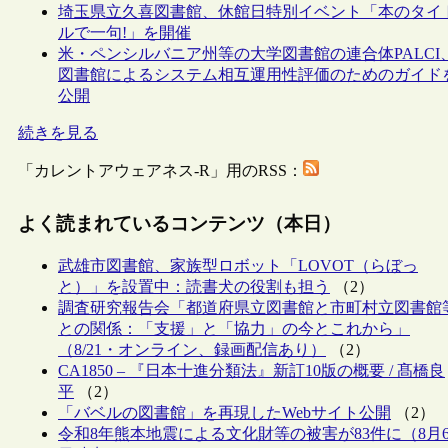
埼玉県立久喜図書館、休館日特別イベント「本のタイ
ルで一句!」を開催
米・ペンシルバニア州等の大学図書館の連合体PALCI
図書館によるシステム相互運用性評価のためのガイド
公開
続きを見る
「カレントアウェアネス-R」用のRSS：
よく読まれているコンテンツ（本日）
武雄市図書館、家族型ロボット「LOVOT（らぼっ
と）」を設置中：読書犬の役割も担う
（2）
調査研究報告会「都道府県立図書館と市町村立図書館
との関係：「支援」と「協力」の今とこれから」
（8/21・オンライン、録画配信あり）
（2）
CA1850 – 『日本十進分類法』新訂10版の概要 / 髙橋良
平
（2）
「バベルの図書館」を再現したWebサイト公開
（2）
令和8年熊本地震による文化財等の被害が83件に（8月