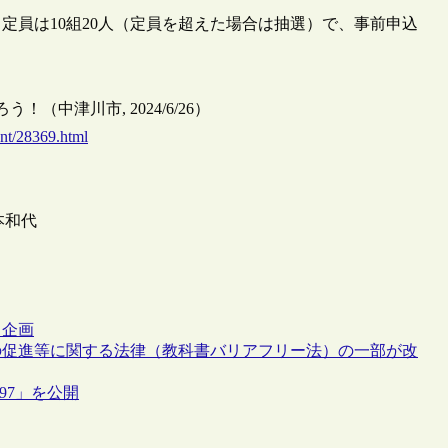
定員は10組20人（定員を超えた場合は抽選）で、事前申込
中津川市, 2024/6/26）
ent/28369.html
本和代
ト
企画
の促進等に関する法律（教科書バリアフリー法）の一部が改
97」を公開