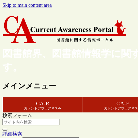
Skip to main content area
図書館界、図書館情報学に関
す。
メインメニュー
CA-R
CA-E
カレントアウェアネス-R
カレントアウェアネス
検索フォーム
詳細検索