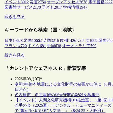
イベント
3012
災害
2754
オープンアクセス
2678
電子書籍
2227
図書館サービス
2178
子ども
2017
学術情報
1947
続きを見る
キーワードから検索（国・地域）
日本
19628
米国
10662
英国
3216
欧州
1426
カナダ
1069
韓国
950
フランス
720
ドイツ
681
中国
638
オーストラリア
599
続きを見る
「カレントアウェアネス-R」新着記事
2026年08月07日
令和8年熊本地震による文化財等の被害が83件に（8月
日時点）
名古屋市、名古屋城の現天守閣の記録を募集中
【イベント】人間文化研究機構DH推進室、「第5回 D
若手の会（2026夏）―デジタル・ヒューマニティーズ
で“繋がる×広がる”人文学―」（8/24-25・大阪府）