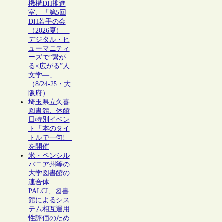
機構DH推進
室、「第5回
DH若手の会
（2026夏）―
デジタル・ヒ
ューマニティ
ーズで“繋が
る×広がる”人
文学―」
（8/24-25・大
阪府）
埼玉県立久喜
図書館、休館
日特別イベン
ト「本のタイ
トルで一句!」
を開催
米・ペンシル
バニア州等の
大学図書館の
連合体
PALCI、図書
館によるシス
テム相互運用
性評価のため