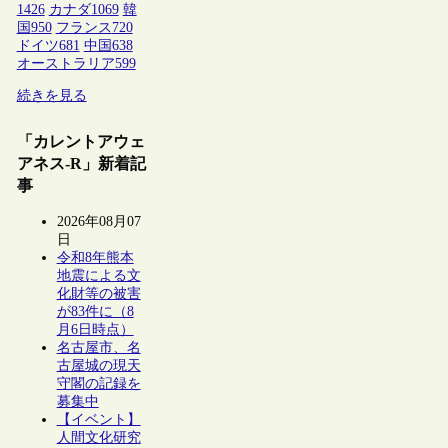
1426
カナダ
1069
韓
国
950
フランス
720
ドイツ
681
中国
638
オーストラリア
599
続きを見る
「カレントアウェ
アネス-R」新着記
事
2026年08月07
日
令和8年熊本
地震による文
化財等の被害
が83件に（8
月6日時点）
名古屋市、名
古屋城の現天
守閣の記録を
募集中
【イベント】
人間文化研究