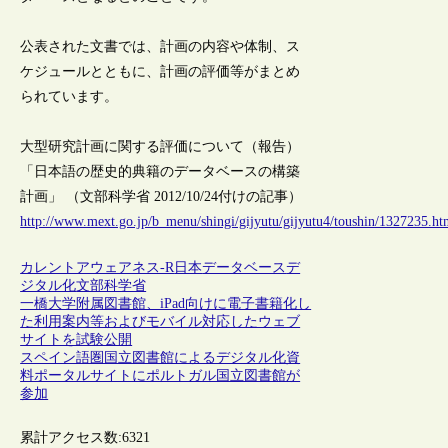
公表された文書では、計画の内容や体制、ス
ケジュールとともに、計画の評価等がまとめ
られています。
大型研究計画に関する評価について（報告）
「日本語の歴史的典籍のデータベースの構築
計画」 （文部科学省 2012/10/24付けの記事）
http://www.mext.go.jp/b_menu/shingi/gijyutu/gijyutu4/toushin/1327235.h
カレントアウェアネス-R
日本
データベース
デ
ジタル化
文部科学省
一橋大学附属図書館、iPad向けに電子書籍化し
た利用案内等およびモバイル対応したウェブ
サイトを試験公開
スペイン語圏国立図書館によるデジタル化資
料ポータルサイトにポルトガル国立図書館が
参加
累計アクセス数:
6321