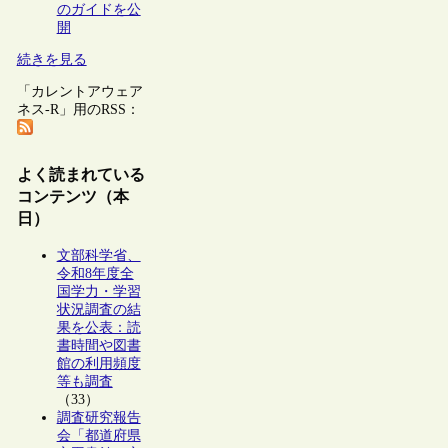
のガイドを公
開
続きを見る
「カレントアウェア
ネス-R」用のRSS：
よく読まれている
コンテンツ（本
日）
文部科学省、
令和8年度全
国学力・学習
状況調査の結
果を公表：読
書時間や図書
館の利用頻度
等も調査
（33）
調査研究報告
会「都道府県