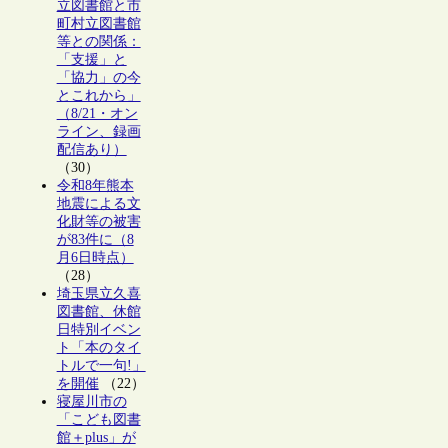
立図書館と市
町村立図書館
等との関係：
「支援」と
「協力」の今
とこれから」
（8/21・オン
ライン、録画
配信あり）
（30）
令和8年熊本
地震による文
化財等の被害
が83件に（8
月6日時点）
（28）
埼玉県立久喜
図書館、休館
日特別イベン
ト「本のタイ
トルで一句!」
を開催
（22）
寝屋川市の
「こども図書
館＋plus」が