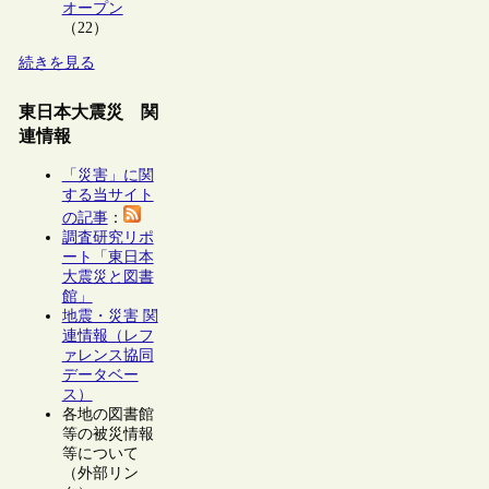
オープン
（22）
続きを見る
東日本大震災 関
連情報
「災害」に関
する当サイト
の記事
：
調査研究リポ
ート「東日本
大震災と図書
館」
地震・災害 関
連情報（レフ
ァレンス協同
データベー
ス）
各地の図書館
等の被災情報
等について
（外部リン