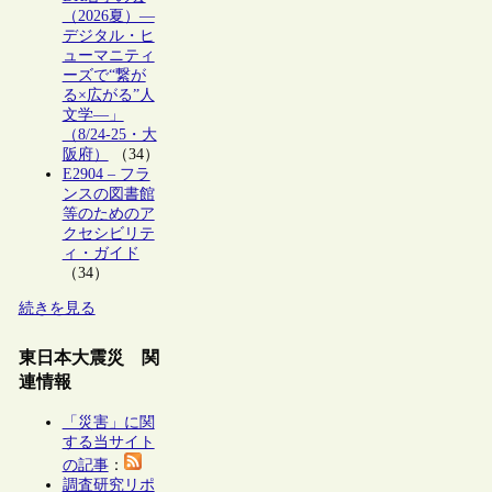
（2026夏）―
デジタル・ヒ
ューマニティ
ーズで“繋が
る×広がる”人
文学―」
（8/24-25・大
阪府）
（34）
E2904 – フラ
ンスの図書館
等のためのア
クセシビリテ
ィ・ガイド
（34）
続きを見る
東日本大震災 関
連情報
「災害」に関
する当サイト
の記事
：
調査研究リポ