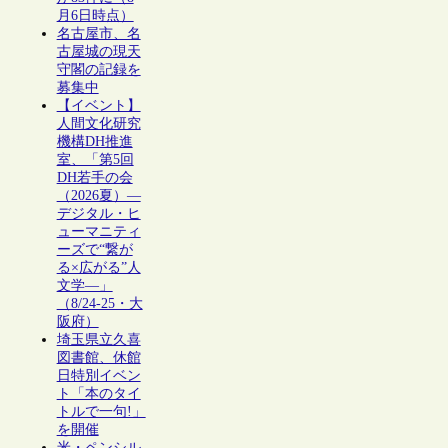
月6日時点）
名古屋市、名
古屋城の現天
守閣の記録を
募集中
【イベント】
人間文化研究
機構DH推進
室、「第5回
DH若手の会
（2026夏）―
デジタル・ヒ
ューマニティ
ーズで“繋が
る×広がる”人
文学―」
（8/24-25・大
阪府）
埼玉県立久喜
図書館、休館
日特別イベン
ト「本のタイ
トルで一句!」
を開催
米・ペンシル