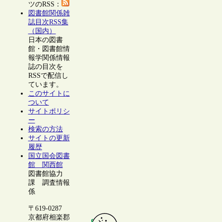
ツのRSS：
図書館関係雑
誌目次RSS集
（国内）
日本の図書
館・図書館情
報学関係情報
誌の目次を
RSSで配信し
ています。
このサイトに
ついて
サイトポリシ
ー
検索の方法
サイトの更新
履歴
国立国会図書
館 関西館
図書館協力
課 調査情報
係
〒619-0287
京都府相楽郡