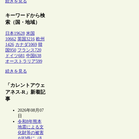
続きを見る
キーワードから検
索（国・地域）
日本
19628
米国
10662
英国
3216
欧州
1426
カナダ
1069
韓
国
950
フランス
720
ドイツ
681
中国
638
オーストラリア
599
続きを見る
「カレントアウェ
アネス-R」新着記
事
2026年08月07
日
令和8年熊本
地震による文
化財等の被害
が83件に（8