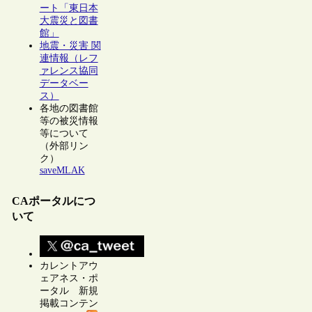
ート「東日本
大震災と図書
館」
地震・災害 関
連情報（レフ
ァレンス協同
データベー
ス）
各地の図書館
等の被災情報
等について
（外部リン
ク）
saveMLAK
CAポータルにつ
いて
カレントアウ
ェアネス・ポ
ータル 新規
掲載コンテン