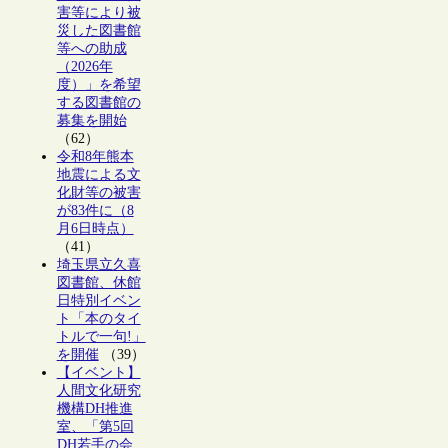
害等により被
災した図書館
等への助成
（2026年
度）」を希望
する図書館の
募集を開始
（62）
令和8年熊本
地震による文
化財等の被害
が83件に（8
月6日時点）
（41）
埼玉県立久喜
図書館、休館
日特別イベン
ト「本のタイ
トルで一句!」
を開催
（39）
【イベント】
人間文化研究
機構DH推進
室、「第5回
DH若手の会