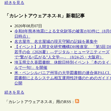
続きを見る
「カレントアウェアネス-R」新着記事
2026年08月07日
令和8年熊本地震による文化財等の被害が83件に（8月
日時点）
名古屋市、名古屋城の現天守閣の記録を募集中
【イベント】人間文化研究機構DH推進室、「第5回 D
若手の会（2026夏）―デジタル・ヒューマニティーズ
で“繋がる×広がる”人文学―」（8/24-25・大阪府）
埼玉県立久喜図書館、休館日特別イベント「本のタイ
ルで一句!」を開催
米・ペンシルバニア州等の大学図書館の連合体PALCI
図書館によるシステム相互運用性評価のためのガイド
公開
続きを見る
「カレントアウェアネス-R」用のRSS：