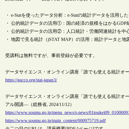
・ e-Statを使ったデータ分析：e-Statの統計データを
・ 公的統計データの活用①：国の経済の規模をはかるGD
・ 公的統計データの活用②：人口統計・労働関連統計を中
・ 地図で見る統計（jSTAT MAP）の活用：統計データ
受講料は無料ですが、事前登録が必要です。
データサイエンス・オンライン講座「誰でも使える統計オープ
https://gacco.org/stat-japan3/
データサイエンス・オンライン講座「誰でも使える統計オー
アル開講―（総務省, 2024/11/12）
https://www.soumu.go.jp/menu_news/s-news/01toukei09_0100009
https://www.soumu.go.jp/main_content/000975719.pdf
※二つ目のURLは、講座概要[PDF:1ページ]です。