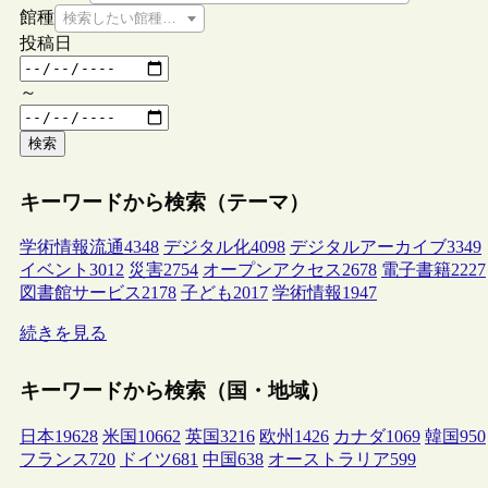
館種
検索したい館種を選択してください
投稿日
～
検索
キーワードから検索（テーマ）
学術情報流通
4348
デジタル化
4098
デジタルアーカイブ
3349
イベント
3012
災害
2754
オープンアクセス
2678
電子書籍
2227
図書館サービス
2178
子ども
2017
学術情報
1947
続きを見る
キーワードから検索（国・地域）
日本
19628
米国
10662
英国
3216
欧州
1426
カナダ
1069
韓国
950
フランス
720
ドイツ
681
中国
638
オーストラリア
599