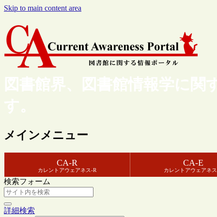
Skip to main content area
図書館界、図書館情報学に関
す。
メインメニュー
CA-R
CA-E
カレントアウェアネス-R
カレントアウェアネス
検索フォーム
詳細検索