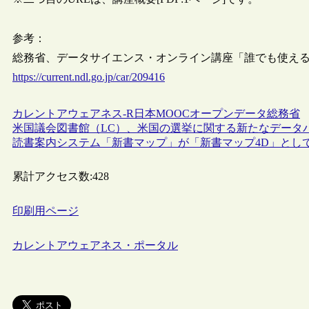
参考：
総務省、データサイエンス・オンライン講座「誰でも使える統計オ
https://current.ndl.go.jp/car/209416
カレントアウェアネス-R
日本
MOOC
オープンデータ
総務省
米国議会図書館（LC）、米国の選挙に関する新たなデータ
読書案内システム「新書マップ」が「新書マップ4D」とし
累計アクセス数:
428
印刷用ページ
カレントアウェアネス・ポータル