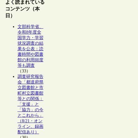
よく読まれている
コンテンツ（本
日）
文部科学省、
令和8年度全
国学力・学習
状況調査の結
果を公表：読
書時間や図書
館の利用頻度
等も調査
（33）
調査研究報告
会「都道府県
立図書館と市
町村立図書館
等との関係：
「支援」と
「協力」の今
とこれから」
（8/21・オン
ライン、録画
配信あり）
（30）