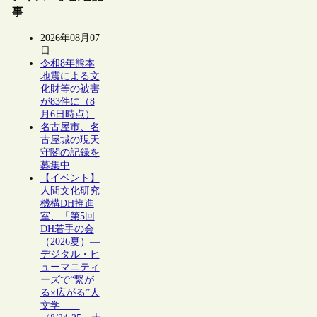
事
2026年08月07
日
令和8年熊本
地震による文
化財等の被害
が83件に（8
月6日時点）
名古屋市、名
古屋城の現天
守閣の記録を
募集中
【イベント】
人間文化研究
機構DH推進
室、「第5回
DH若手の会
（2026夏）―
デジタル・ヒ
ューマニティ
ーズで“繋が
る×広がる”人
文学―」