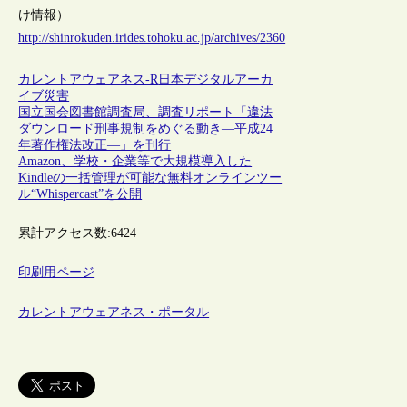
け情報）
http://shinrokuden.irides.tohoku.ac.jp/archives/2360
カレントアウェアネス-R
日本
デジタルアーカ
イブ
災害
国立国会図書館調査局、調査リポート「違法
ダウンロード刑事規制をめぐる動き―平成24
年著作権法改正―」を刊行
Amazon、学校・企業等で大規模導入した
Kindleの一括管理が可能な無料オンラインツー
ル“Whispercast”を公開
累計アクセス数:
6424
印刷用ページ
カレントアウェアネス・ポータル