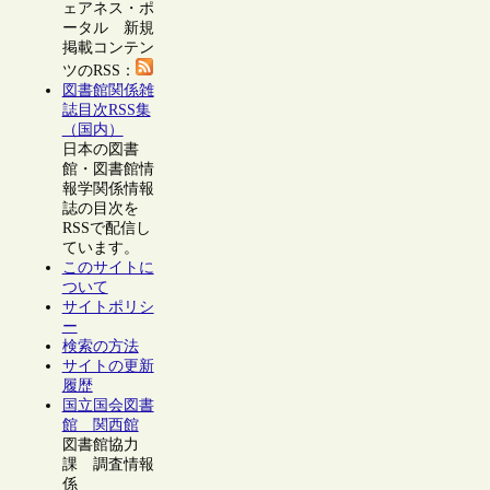
ェアネス・ポ
ータル 新規
掲載コンテン
ツのRSS：
図書館関係雑
誌目次RSS集
（国内）
日本の図書
館・図書館情
報学関係情報
誌の目次を
RSSで配信し
ています。
このサイトに
ついて
サイトポリシ
ー
検索の方法
サイトの更新
履歴
国立国会図書
館 関西館
図書館協力
課 調査情報
係