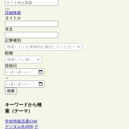
詳細検索
タイトル
本文
記事種別
検索したい記事種別を選択してください
館種
検索したい館種を選択してください
投稿日
～
検索
キーワードから検
索（テーマ）
学術情報流通
4348
デジタル化
4098
デ