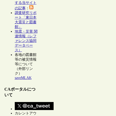
する当サイト
の記事
：
調査研究リポ
ート「東日本
大震災と図書
館」
地震・災害 関
連情報（レフ
ァレンス協同
データベー
ス）
各地の図書館
等の被災情報
等について
（外部リン
ク）
saveMLAK
CAポータルにつ
いて
カレントアウ