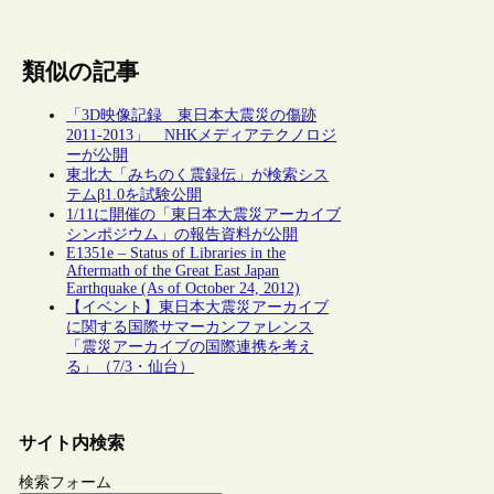
類似の記事
「3D映像記録 東日本大震災の傷跡
2011-2013」 NHKメディアテクノロジ
ーが公開
東北大「みちのく震録伝」が検索シス
テムβ1.0を試験公開
1/11に開催の「東日本大震災アーカイブ
シンポジウム」の報告資料が公開
E1351e – Status of Libraries in the
Aftermath of the Great East Japan
Earthquake (As of October 24, 2012)
【イベント】東日本大震災アーカイブ
に関する国際サマーカンファレンス
「震災アーカイブの国際連携を考え
る」（7/3・仙台）
サイト内検索
検索フォーム