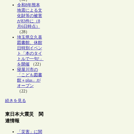
令和8年熊本
地震による文
化財等の被害
が83件に（8
月6日時点）
（28）
埼玉県立久喜
図書館、休館
日特別イベン
ト「本のタイ
トルで一句!」
を開催
（22）
寝屋川市の
「こども図書
館＋plus」が
オープン
（22）
続きを見る
東日本大震災 関
連情報
「災害」に関