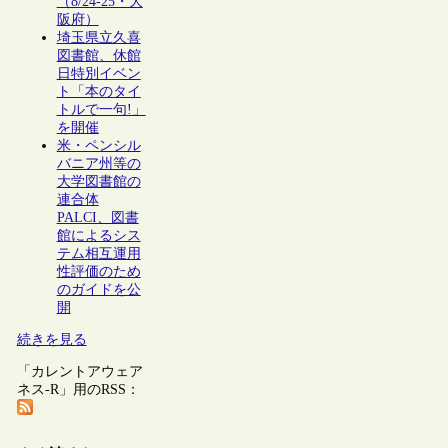
（8/24-25・大
阪府）
埼玉県立久喜
図書館、休館
日特別イベン
ト「本のタイ
トルで一句!」
を開催
米・ペンシル
バニア州等の
大学図書館の
連合体
PALCI、図書
館によるシス
テム相互運用
性評価のため
のガイドを公
開
続きを見る
「カレントアウェア
ネス-R」用のRSS：