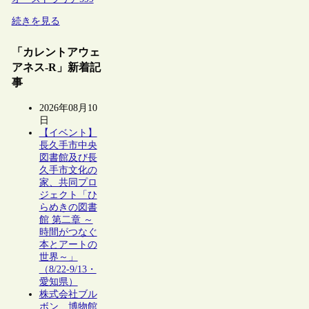
続きを見る
「カレントアウェ
アネス-R」新着記
事
2026年08月10
日
【イベント】
長久手市中央
図書館及び長
久手市文化の
家、共同プロ
ジェクト「ひ
らめきの図書
館 第二章 ～
時間がつなぐ
本とアートの
世界～」
（8/22-9/13・
愛知県）
株式会社ブル
ボン、博物館