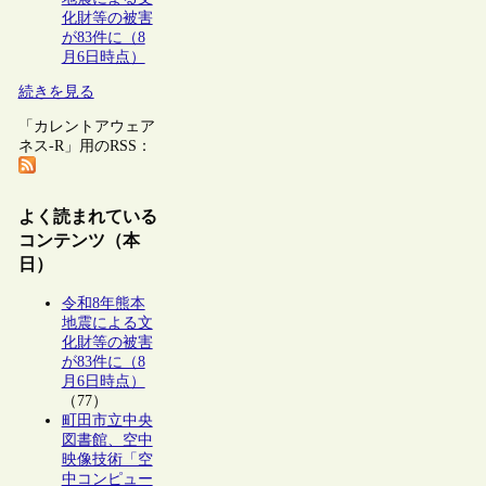
化財等の被害
が83件に（8
月6日時点）
続きを見る
「カレントアウェア
ネス-R」用のRSS：
よく読まれている
コンテンツ（本
日）
令和8年熊本
地震による文
化財等の被害
が83件に（8
月6日時点）
（77）
町田市立中央
図書館、空中
映像技術「空
中コンピュー