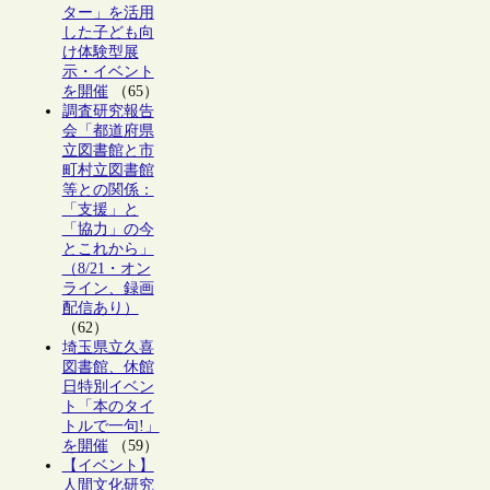
ター」を活用
した子ども向
け体験型展
示・イベント
を開催
（65）
調査研究報告
会「都道府県
立図書館と市
町村立図書館
等との関係：
「支援」と
「協力」の今
とこれから」
（8/21・オン
ライン、録画
配信あり）
（62）
埼玉県立久喜
図書館、休館
日特別イベン
ト「本のタイ
トルで一句!」
を開催
（59）
【イベント】
人間文化研究