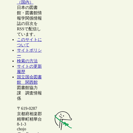
（国内）
日本の図書
館・図書館情
報学関係情報
誌の目次を
RSSで配信し
ています。
このサイトに
ついて
サイトポリシ
ー
検索の方法
サイトの更新
履歴
国立国会図書
館 関西館
図書館協力
課 調査情報
係
〒619-0287
京都府相楽郡
精華町精華台
8-1-3
chojo