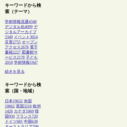
キーワードから検
索（テーマ）
学術情報流通
4348
デジタル化
4099
デ
ジタルアーカイブ
3349
イベント
3014
災害
2755
オープン
アクセス
2678
電子
書籍
2227
図書館サ
ービス
2178
子ども
2018
学術情報
1947
続きを見る
キーワードから検
索（国・地域）
日本
19632
米国
10662
英国
3216
欧州
1426
カナダ
1069
韓
国
950
フランス
720
ドイツ
681
中国
638
オーストラリア
599