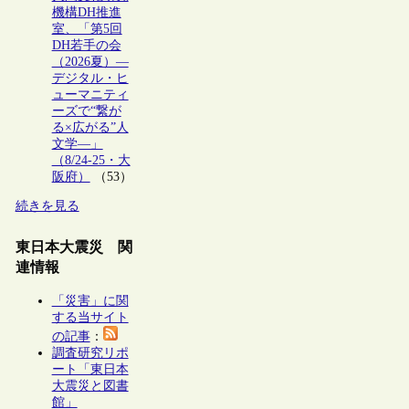
機構DH推進
室、「第5回
DH若手の会
（2026夏）―
デジタル・ヒ
ューマニティ
ーズで“繋が
る×広がる”人
文学―」
（8/24-25・大
阪府）
（53）
続きを見る
東日本大震災 関
連情報
「災害」に関
する当サイト
の記事
：
調査研究リポ
ート「東日本
大震災と図書
館」