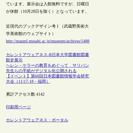
ています。展示会は入館無料ですが、日曜日
が休館（10月28日を除く）となっています。
近現代のブックデザイン考 I （武蔵野美術大
学美術館のウェブサイト）
http://mauml.musabi.ac.jp/museum/archives/1488
カレントアウェアネス-R
日本
大学図書館
図書
館史
展示
ヘレン・ケラーの教育をめぐって サリバン
先生らの手紙がデジタル化公開される
【イベント】第60回日本図書館情報学会研究
大会（11/17-18・福岡）
累計アクセス数:
4142
印刷用ページ
カレントアウェアネス・ポータル