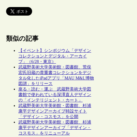
類似の記事
【イベント】シンポジウム「デザイン
コレクションとデジタル・アーカイ
ブ」（6/28・東京）
武蔵野美術大学美術館・図書館、荒俣
宏氏旧蔵の貴重書コレクションをデジ
タル化したiPadアプリ「MAU M&L博物
図譜」をリリース
座る・読む・運ぶ 武蔵野美術大学図
書館で使われている深澤直人デザイン
の「インテリジェント・カート」
武蔵野美術大学美術館・図書館、杉浦
康平デザインアーカイブ特設サイト
「デザイン・コスモス」を公開
武蔵野美術大学美術館・図書館、杉浦
康平デザインアーカイブ「デザイン・
コスモス」をリニューアル