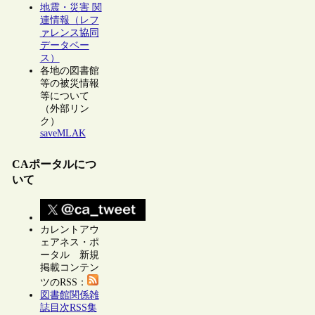
地震・災害 関
連情報（レフ
ァレンス協同
データベー
ス）
各地の図書館
等の被災情報
等について
（外部リン
ク）
saveMLAK
CAポータルにつ
いて
カレントアウ
ェアネス・ポ
ータル 新規
掲載コンテン
ツのRSS：
図書館関係雑
誌目次RSS集