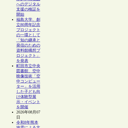
へのデジタル
支援の検証を
開始
福島大学、創
立80周年記念
プロジェクト
の一環として
「知の継承と
発信のための
資料館構想プ
ロジェクト」
を発表
町田市立中央
図書館、空中
映像技術「空
中コンピュー
ター」を活用
した子ども向
け体験型展
示・イベント
を開催
2026年08月07
日
令和8年熊本
地震による文