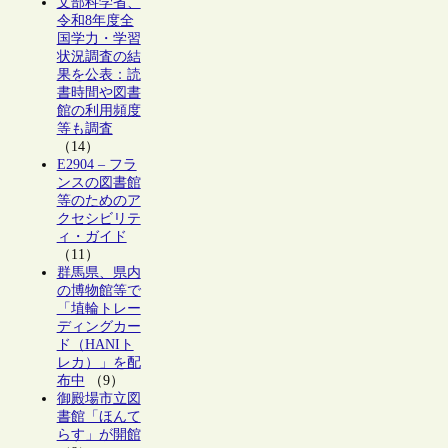
文部科学省、
令和8年度全
国学力・学習
状況調査の結
果を公表：読
書時間や図書
館の利用頻度
等も調査
（14）
E2904 – フラ
ンスの図書館
等のためのア
クセシビリテ
ィ・ガイド
（11）
群馬県、県内
の博物館等で
「埴輪トレー
ディングカー
ド（HANIト
レカ）」を配
布中
（9）
御殿場市立図
書館「ほんて
らす」が開館