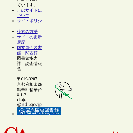
ています。
このサイトに
ついて
サイトポリシ
ー
検索の方法
サイトの更新
履歴
国立国会図書
館 関西館
図書館協力
課 調査情報
係
〒619-0287
京都府相楽郡
精華町精華台
8-1-3
chojo