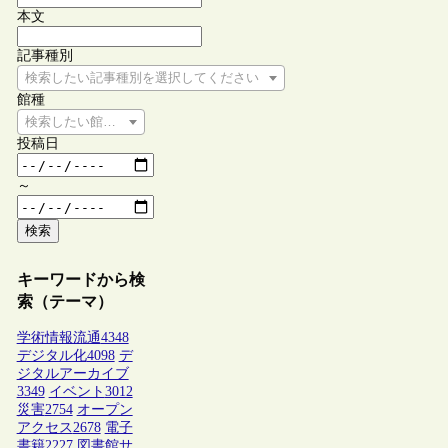
本文
記事種別
検索したい記事種別を選択してください
館種
検索したい館種を選択してください
投稿日
～
検索
キーワードから検
索（テーマ）
学術情報流通
4348
デジタル化
4098
デ
ジタルアーカイブ
3349
イベント
3012
災害
2754
オープン
アクセス
2678
電子
書籍
2227
図書館サ