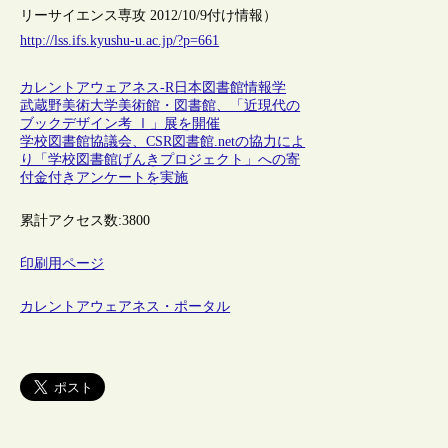
リーサイエンス専攻 2012/10/9付け情報）
http://lss.ifs.kyushu-u.ac.jp/?p=661
カレントアウェアネス-R
日本
図書館情報学
武蔵野美術大学美術館・図書館、「近現代の
ブックデザイン考 Ⅰ」展を開催
学校図書館協議会、CSR図書館.netの協力によ
り「学校図書館げんきプロジェクト」への寄
付金付きアンケートを実施
累計アクセス数:
3800
印刷用ページ
カレントアウェアネス・ポータル