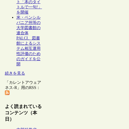
ト「本のタイ
トルで一句!」
を開催
米・ペンシル
バニア州等の
大学図書館の
連合体
PALCI、図書
館によるシス
テム相互運用
性評価のため
のガイドを公
開
続きを見る
「カレントアウェア
ネス-R」用のRSS：
よく読まれている
コンテンツ（本
日）