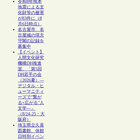
令和8年熊本
地震による文
化財等の被害
が83件に（8
月6日時点）
名古屋市、名
古屋城の現天
守閣の記録を
募集中
【イベント】
人間文化研究
機構DH推進
室、「第5回
DH若手の会
（2026夏）―
デジタル・ヒ
ューマニティ
ーズで“繋が
る×広がる”人
文学―」
（8/24-25・大
阪府）
埼玉県立久喜
図書館、休館
日特別イベン