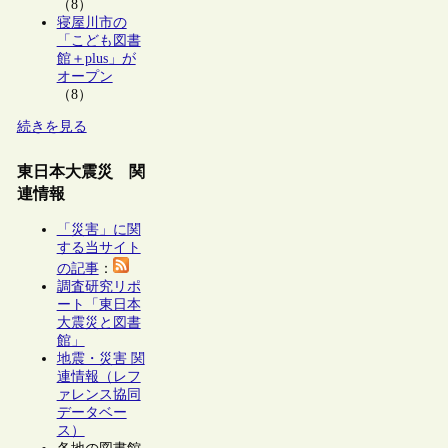
（8）
寝屋川市の
「こども図書
館＋plus」が
オープン
（8）
続きを見る
東日本大震災 関
連情報
「災害」に関
する当サイト
の記事
：
調査研究リポ
ート「東日本
大震災と図書
館」
地震・災害 関
連情報（レフ
ァレンス協同
データベー
ス）