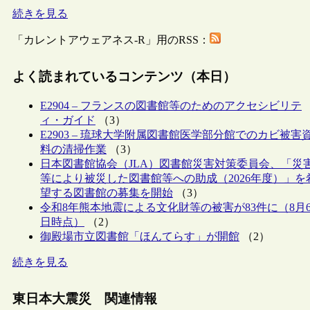
続きを見る
「カレントアウェアネス-R」用のRSS：
よく読まれているコンテンツ（本日）
E2904 – フランスの図書館等のためのアクセシビリテ
ィ・ガイド
（3）
E2903 – 琉球大学附属図書館医学部分館でのカビ被害
料の清掃作業
（3）
日本図書館協会（JLA）図書館災害対策委員会、「災
等により被災した図書館等への助成（2026年度）」を
望する図書館の募集を開始
（3）
令和8年熊本地震による文化財等の被害が83件に（8月
日時点）
（2）
御殿場市立図書館「ほんてらす」が開館
（2）
続きを見る
東日本大震災 関連情報