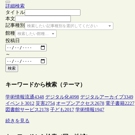
詳細検索
タイトル
本文
記事種別
検索したい記事種別を選択してください
館種
検索したい館種を選択してください
投稿日
～
検索
キーワードから検索（テーマ）
学術情報流通
4348
デジタル化
4098
デジタルアーカイブ
3349
イベント
3012
災害
2754
オープンアクセス
2678
電子書籍
2227
図書館サービス
2178
子ども
2017
学術情報
1947
続きを見る