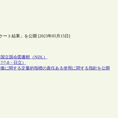
結果」を公開 [2023年05月15日]
査
国立国会図書館（NDL）
7-8・日立）
評価に関する定量的指標の責任ある使用に関する指針を公開