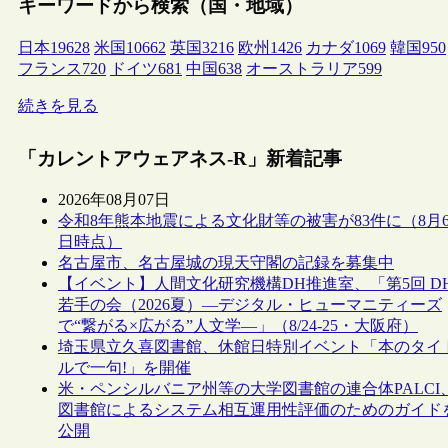
キーワードから検索（国・地域）
日本
19628
米国
10662
英国
3216
欧州
1426
カナダ
1069
韓国
950
フランス
720
ドイツ
681
中国
638
オーストラリア
599
続きを見る
「カレントアウェアネス-R」新着記事
2026年08月07日
令和8年熊本地震による文化財等の被害が83件に（8月
日時点）
名古屋市、名古屋城の現天守閣の記録を募集中
【イベント】人間文化研究機構DH推進室、「第5回 D
若手の会（2026夏）―デジタル・ヒューマニティーズ
で“繋がる×広がる”人文学―」（8/24-25・大阪府）
埼玉県立久喜図書館、休館日特別イベント「本のタイ
ルで一句!」を開催
米・ペンシルバニア州等の大学図書館の連合体PALCI
図書館によるシステム相互運用性評価のためのガイド
公開