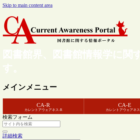
Skip to main content area
図書館界、図書館情報学に関
す。
メインメニュー
CA-R
CA-E
カレントアウェアネス-R
カレントアウェアネス
検索フォーム
詳細検索