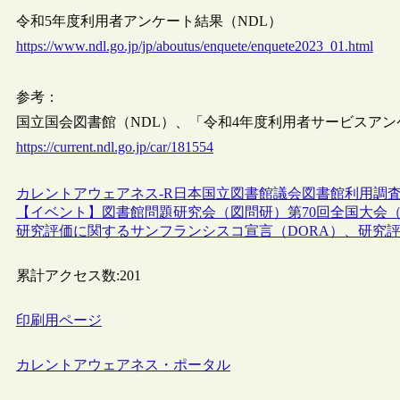
令和5年度利用者アンケート結果（NDL）
https://www.ndl.go.jp/jp/aboutus/enquete/enquete2023_01.html
参考：
国立国会図書館（NDL）、「令和4年度利用者サービスアンケート
https://current.ndl.go.jp/car/181554
カレントアウェアネス-R
日本
国立図書館
議会図書館
利用調
【イベント】図書館問題研究会（図問研）第70回全国大会（7/
研究評価に関するサンフランシスコ宣言（DORA）、研究
累計アクセス数:
201
印刷用ページ
カレントアウェアネス・ポータル