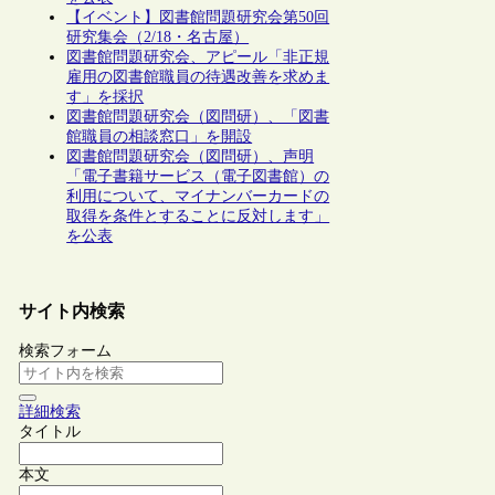
【イベント】図書館問題研究会第50回
研究集会（2/18・名古屋）
図書館問題研究会、アピール「非正規
雇用の図書館職員の待遇改善を求めま
す」を採択
図書館問題研究会（図問研）、「図書
館職員の相談窓口」を開設
図書館問題研究会（図問研）、声明
「電子書籍サービス（電子図書館）の
利用について、マイナンバーカードの
取得を条件とすることに反対します」
を公表
サイト内検索
検索フォーム
詳細検索
タイトル
本文