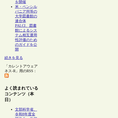
を開催
米・ペンシル
バニア州等の
大学図書館の
連合体
PALCI、図書
館によるシス
テム相互運用
性評価のため
のガイドを公
開
続きを見る
「カレントアウェア
ネス-R」用のRSS：
よく読まれている
コンテンツ（本
日）
文部科学省、
令和8年度全