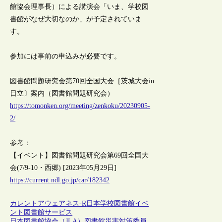
館協会理事長）による講演会「いま、学校図
書館がなぜ大切なのか」が予定されていま
す。
参加には事前の申込みが必要です。
図書館問題研究会第70回全国大会［茨城大会in
日立〕案内（図書館問題研究会）
https://tomonken.org/meeting/zenkoku/20230905-
2/
参考：
【イベント】図書館問題研究会第69回全国大
会(7/9-10・西郷) [2023年05月29日]
https://current.ndl.go.jp/car/182342
カレントアウェアネス-R
日本
学校図書館
イベ
ント
図書館サービス
日本図書館協会（JLA）図書館災害対策委員