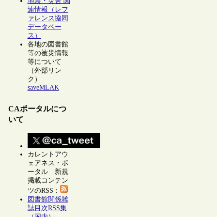
地震・災害 関
連情報（レフ
ァレンス協同
データベー
ス）
各地の図書館
等の被災情報
等について
（外部リン
ク）
saveMLAK
CAポータルにつ
いて
カレントアウ
ェアネス・ポ
ータル 新規
掲載コンテン
ツのRSS：
図書館関係雑
誌目次RSS集
（国内）