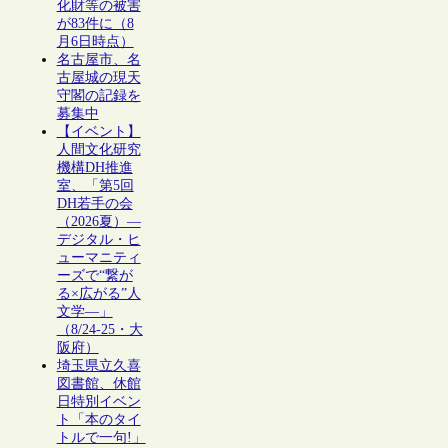
化財等の被害
が83件に（8
月6日時点）
名古屋市、名
古屋城の現天
守閣の記録を
募集中
【イベント】
人間文化研究
機構DH推進
室、「第5回
DH若手の会
（2026夏）―
デジタル・ヒ
ューマニティ
ーズで“繋が
る×広がる”人
文学―」
（8/24-25・大
阪府）
埼玉県立久喜
図書館、休館
日特別イベン
ト「本のタイ
トルで一句!」