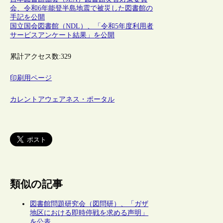
会、令和6年能登半島地震で被災した図書館の
手記を公開
国立国会図書館（NDL）、「令和5年度利用者
サービスアンケート結果」を公開
累計アクセス数:
329
印刷用ページ
カレントアウェアネス・ポータル
類似の記事
図書館問題研究会（図問研）、「ガザ
地区における即時停戦を求める声明」
を公表