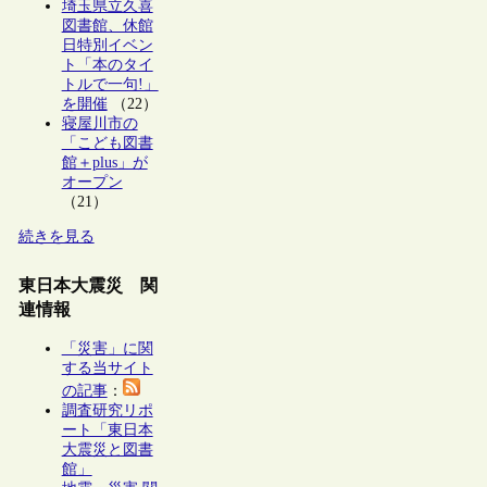
埼玉県立久喜
図書館、休館
日特別イベン
ト「本のタイ
トルで一句!」
を開催
（22）
寝屋川市の
「こども図書
館＋plus」が
オープン
（21）
続きを見る
東日本大震災 関
連情報
「災害」に関
する当サイト
の記事
：
調査研究リポ
ート「東日本
大震災と図書
館」