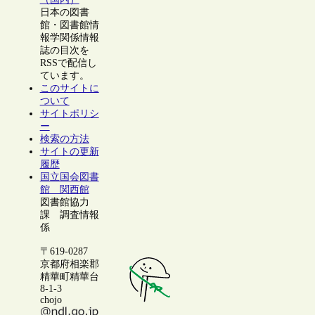
日本の図書
館・図書館情
報学関係情報
誌の目次を
RSSで配信し
ています。
このサイトに
ついて
サイトポリシ
ー
検索の方法
サイトの更新
履歴
国立国会図書
館 関西館
図書館協力
課 調査情報
係
〒619-0287
京都府相楽郡
精華町精華台
8-1-3
chojo