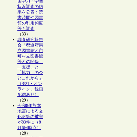
国学力・学習
状況調査の結
果を公表：読
書時間や図書
館の利用頻度
等も調査
（33）
調査研究報告
会「都道府県
立図書館と市
町村立図書館
等との関係：
「支援」と
「協力」の今
とこれから」
（8/21・オン
ライン、録画
配信あり）
（29）
令和8年熊本
地震による文
化財等の被害
が83件に（8
月6日時点）
（28）