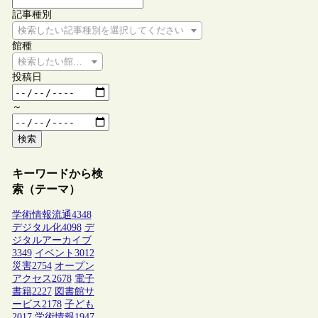
記事種別
検索したい記事種別を選択してください
館種
検索したい館種を選択してください
投稿日
～
検索
キーワードから検
索（テーマ）
学術情報流通
4348
デジタル化
4098
デ
ジタルアーカイブ
3349
イベント
3012
災害
2754
オープン
アクセス
2678
電子
書籍
2227
図書館サ
ービス
2178
子ども
2017
学術情報
1947