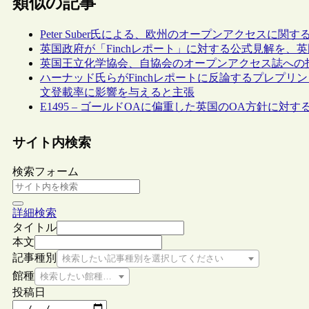
類似の記事
Peter Suber氏による、欧州のオープンアクセスに
英国政府が「Finchレポート」に対する公式見解を
英国王立化学協会、自協会のオープンアクセス誌への投稿料を
ハーナッド氏らがFinchレポートに反論するプレプ
文登載率に影響を与えると主張
E1495 – ゴールドOAに偏重した英国のOA方針に対
サイト内検索
検索フォーム
詳細検索
タイトル
本文
記事種別
検索したい記事種別を選択してください
館種
検索したい館種を選択してください
投稿日