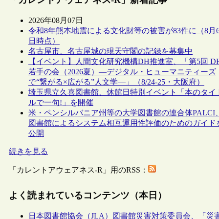
2026年08月07日
令和8年熊本地震による文化財等の被害が83件に（8月
日時点）
名古屋市、名古屋城の現天守閣の記録を募集中
【イベント】人間文化研究機構DH推進室、「第5回 D
若手の会（2026夏）―デジタル・ヒューマニティーズ
で“繋がる×広がる”人文学―」（8/24-25・大阪府）
埼玉県立久喜図書館、休館日特別イベント「本のタイ
ルで一句!」を開催
米・ペンシルバニア州等の大学図書館の連合体PALCI
図書館によるシステム相互運用性評価のためのガイド
公開
続きを見る
「カレントアウェアネス-R」用のRSS：
よく読まれているコンテンツ（本日）
日本図書館協会（JLA）図書館災害対策委員会、「災