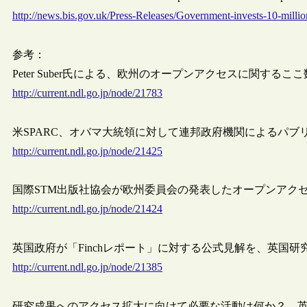
http://news.bis.gov.uk/Press-Releases/Government-invests-10-millio
参考：
Peter Suber氏による、欧州のオープンアクセスに関する
http://current.ndl.go.jp/node/21783
米SPARC、オバマ大統領に対して連邦政府機関によるパブ
http://current.ndl.go.jp/node/21425
国際STM出版社協会が欧州委員会の発表したオープンアク
http://current.ndl.go.jp/node/21424
英国政府が「Finchレポート」に対する公式見解を、英国
http://current.ndl.go.jp/node/21385
研究成果へのアクセス拡大に向けて必要な活動は何か？ 英