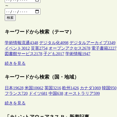
～
検索
キーワードから検索（テーマ）
学術情報流通
4348
デジタル化
4098
デジタルアーカイブ
3349
イベント
3012
災害
2754
オープンアクセス
2678
電子書籍
2227
図書館サービス
2178
子ども
2017
学術情報
1947
続きを見る
キーワードから検索（国・地域）
日本
19628
米国
10662
英国
3216
欧州
1426
カナダ
1069
韓国
950
フランス
720
ドイツ
681
中国
638
オーストラリア
599
続きを見る
「カレントアウェアネス-R」新着記事