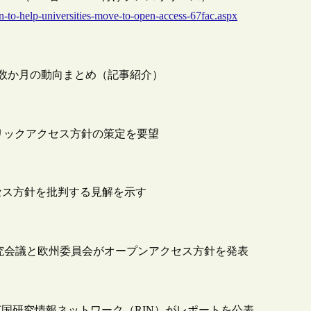
n-to-help-universities-move-to-open-access-67fac.aspx
ここ数か月の動向まとめ（記事紹介）
リックアクセス方針の策定を要望
セス方針を批判する見解を示す
研究会議と欧州委員会がオープンアクセス方針を発表
国研究情報ネットワーク（RIN）がレポートを公表