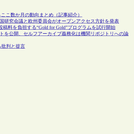
関するここ数か月の動向まとめ（記事紹介）
、英国研究会議と欧州委員会がオープンアクセス方針を発表
負担する“Gold for Gold”プログラムを試行開始
リントを公開、セルフアーカイブ義務化は機関リポジトリへの論
する批判と提言