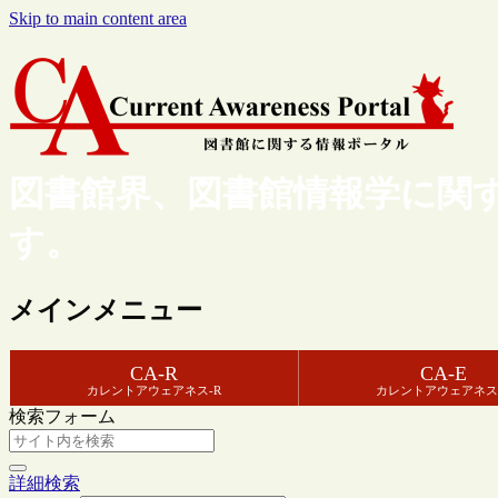
Skip to main content area
図書館界、図書館情報学に関
す。
メインメニュー
CA-R
CA-E
カレントアウェアネス-R
カレントアウェアネス
検索フォーム
詳細検索