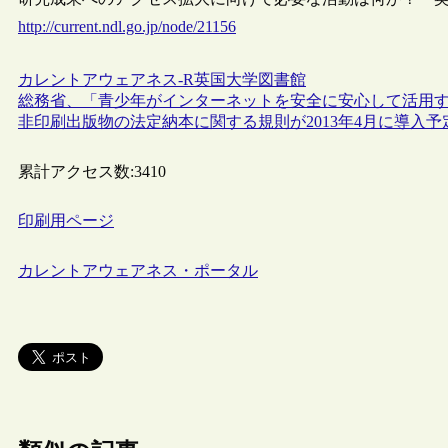
http://current.ndl.go.jp/node/21156
カレントアウェアネス-R
英国
大学図書館
総務省、「青少年がインターネットを安全に安心して活用
非印刷出版物の法定納本に関する規則が2013年4月に導入予
累計アクセス数:
3410
印刷用ページ
カレントアウェアネス・ポータル