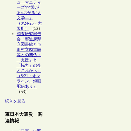
ューマニティ
ーズで“繋が
る×広がる”人
文学―」
（8/24-25・大
阪府）
（52）
調査研究報告
会「都道府県
立図書館と市
町村立図書館
等との関係：
「支援」と
「協力」の今
とこれから」
（8/21・オン
ライン、録画
配信あり）
（53）
続きを見る
東日本大震災 関
連情報