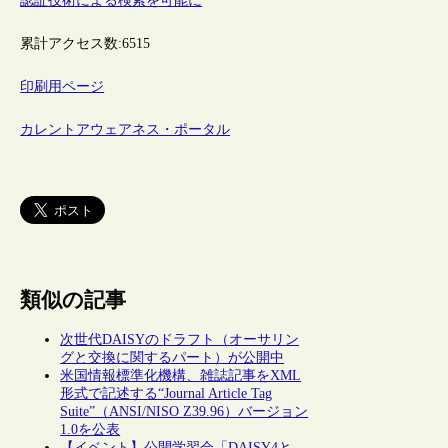
認証技術による検索を可能に
累計アクセス数:
6515
印刷用ページ
カレントアウェアネス・ポータル
類似の記事
次世代DAISYのドラフト（オーサリン
グと交換に関するパート）が公開中
米国情報標準化機構、雑誌記事をXML
形式で記述する“Journal Article Tag
Suite”（ANSI/NISO Z39.96）バージョン
1.0を公表
【イベント】公開学習会「DAISY4と