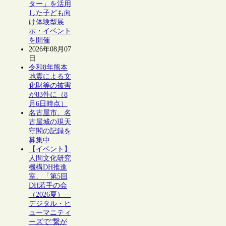
ター」を活用
した子ども向
け体験型展
示・イベント
を開催
2026年08月07
日
令和8年熊本
地震による文
化財等の被害
が83件に（8
月6日時点）
名古屋市、名
古屋城の現天
守閣の記録を
募集中
【イベント】
人間文化研究
機構DH推進
室、「第5回
DH若手の会
（2026夏）―
デジタル・ヒ
ューマニティ
ーズで“繋が