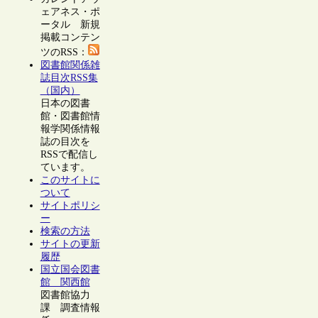
ェアネス・ポ
ータル 新規
掲載コンテン
ツのRSS：
図書館関係雑
誌目次RSS集
（国内）
日本の図書
館・図書館情
報学関係情報
誌の目次を
RSSで配信し
ています。
このサイトに
ついて
サイトポリシ
ー
検索の方法
サイトの更新
履歴
国立国会図書
館 関西館
図書館協力
課 調査情報