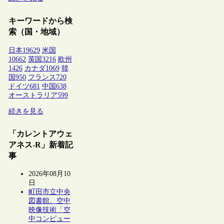
キーワードから検
索（国・地域）
日本
19629
米国
10662
英国
3216
欧州
1426
カナダ
1069
韓
国
950
フランス
720
ドイツ
681
中国
638
オーストラリア
599
続きを見る
「カレントアウェ
アネス-R」新着記
事
2026年08月10
日
町田市立中央
図書館、空中
映像技術「空
中コンピュー