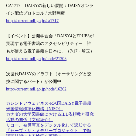
CA1717 – DAISYの新しい展開：DAISYオンラ
イン配信プロトコル / 水野翔彦
http://current.ndl.go.jp/ca1717
【イベント】公開学習会「DAISY4とEPUB3が
実現する電子書籍のアクセシビリティー 誰
もが使える電子書籍を日本に」（7/17・埼玉）
http://current.ndl.go.jp/node/21305
次世代DAISYのドラフト（オーサリングと交
換に関するパート）が公開中
http://current.ndl.go.jp/node/16262
カレントアウェアネス-R
米国
DAISY
電子書籍
米国情報標準化機構（NISO）
カナダの大学図書館におけるILL依頼数と研究
活動の関係（文献紹介）
リコー、被災写真をデジタル化して返却する
「セーブ・ザ・メモリープロジェクト」で顔