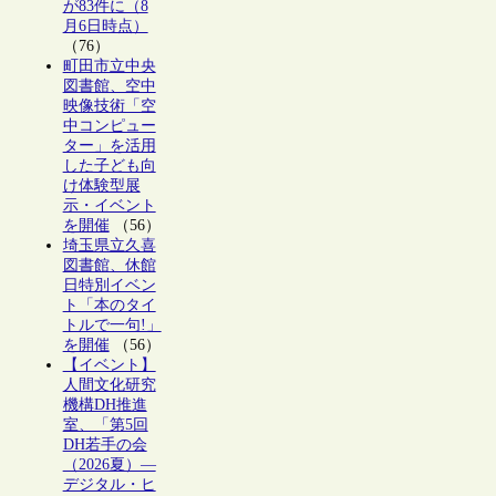
が83件に（8
月6日時点）
（76）
町田市立中央
図書館、空中
映像技術「空
中コンピュー
ター」を活用
した子ども向
け体験型展
示・イベント
を開催
（56）
埼玉県立久喜
図書館、休館
日特別イベン
ト「本のタイ
トルで一句!」
を開催
（56）
【イベント】
人間文化研究
機構DH推進
室、「第5回
DH若手の会
（2026夏）―
デジタル・ヒ