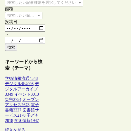
検索したい記事種別を選択してください
館種
検索したい館種を選択してください
投稿日
～
検索
キーワードから検
索（テーマ）
学術情報流通
4348
デジタル化
4098
デ
ジタルアーカイブ
3349
イベント
3013
災害
2754
オープン
アクセス
2678
電子
書籍
2227
図書館サ
ービス
2178
子ども
2018
学術情報
1947
続きを見る