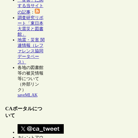
「災害」に関
する当サイト
の記事
：
調査研究リポ
ート「東日本
大震災と図書
館」
地震・災害 関
連情報（レフ
ァレンス協同
データベー
ス）
各地の図書館
等の被災情報
等について
（外部リン
ク）
saveMLAK
CAポータルにつ
いて
カレントアウ