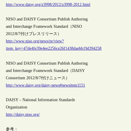
http://www.daisy.org/z3998/2012/z3998-2012.html
NISO and DAISY Consortium Publish Authoring
and Interchange Framework Standard（NISO
2012/8/7付けプレスリリース）
http://www.niso.org/news/pr/view?
item_key=47de4fe39e4ee2256ce26f1438daebb19d394258
NISO and DAISY Consortium Publish Authoring
and Interchange Framework Standard（DAISY
Consortium 2012/8/7付けニュース）
http://www.daisy.org/daisy-news#newsitem1151
DAISY – National Information Standards
Organization
http://daisy.niso.org/
参考：