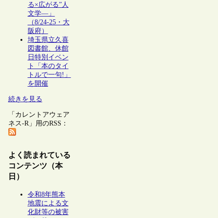
る×広がる”人
文学―」
（8/24-25・大
阪府）
埼玉県立久喜
図書館、休館
日特別イベン
ト「本のタイ
トルで一句!」
を開催
続きを見る
「カレントアウェア
ネス-R」用のRSS：
よく読まれている
コンテンツ（本
日）
令和8年熊本
地震による文
化財等の被害