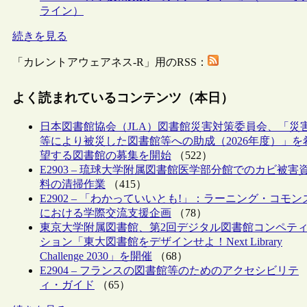
ライン）
続きを見る
「カレントアウェアネス-R」用のRSS：
よく読まれているコンテンツ（本日）
日本図書館協会（JLA）図書館災害対策委員会、「災
等により被災した図書館等への助成（2026年度）」を
望する図書館の募集を開始
（522）
E2903 – 琉球大学附属図書館医学部分館でのカビ被害
料の清掃作業
（415）
E2902 – 「わかっていいとも!」：ラーニング・コモン
における学際交流支援企画
（78）
東京大学附属図書館、第2回デジタル図書館コンペテ
ション「東大図書館をデザインせよ！Next Library
Challenge 2030」を開催
（68）
E2904 – フランスの図書館等のためのアクセシビリテ
ィ・ガイド
（65）