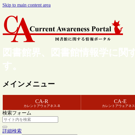
Skip to main content area
図書館界、図書館情報学に関
す。
メインメニュー
CA-R
CA-E
カレントアウェアネス-R
カレントアウェアネス
検索フォーム
詳細検索