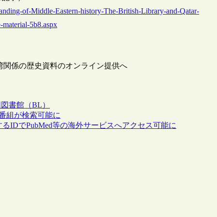
tanding-of-Middle-Eastern-history-The-British-Library-and-Qatar-
e-material-5b8.aspx
湾関係の歴史資料のオンライン提供へ
図書館（BL）
楽番組が検索可能に
るIDでPubMed等の海外サービスへアクセス可能に