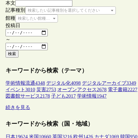
本文
記事種別
検索したい記事種別を選択してください
館種
検索したい館種を選択してください
投稿日
～
検索
キーワードから検索（テーマ）
学術情報流通
4348
デジタル化
4098
デジタルアーカイブ
3349
イベント
3010
災害
2753
オープンアクセス
2678
電子書籍
2227
図書館サービス
2178
子ども
2017
学術情報
1947
続きを見る
キーワードから検索（国・地域）
日本
19624
米国
10660
英国
3216
欧州
1426
カナダ
1069
韓国
950