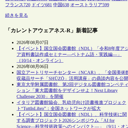
フランス
720
ドイツ
681
中国
638
オーストラリア
599
続きを見る
「カレントアウェアネス-R」新着記事
2026年08月07日
【イベント】国立国会図書館（NDL）「令和8年度ア
ア資料書誌作成セミナー―ベトナム語・実践編―」
（10/14・オンライン）
2026年08月06日
国立アートリサーチセンター（NCAR）、「全国美術
収蔵品サーチ「SHŪZŌ」活用講座」の鼎談内容を公
東京大学附属図書館、第2回デジタル図書館コンペテ
ション「東大図書館をデザインせよ！Next Library
Challenge 2030」を開催
イタリア図書館協会、乳幼児向け読書推進プロジェク
ト“TuttInLibro”：全国ネットワークが拡大
【イベント】国立国会図書館（NDL）、科学技術に関
する調査プロジェクト2026シンポジウム「AI for
Science―科学技術政策へのインパクト―」（9/11・オ