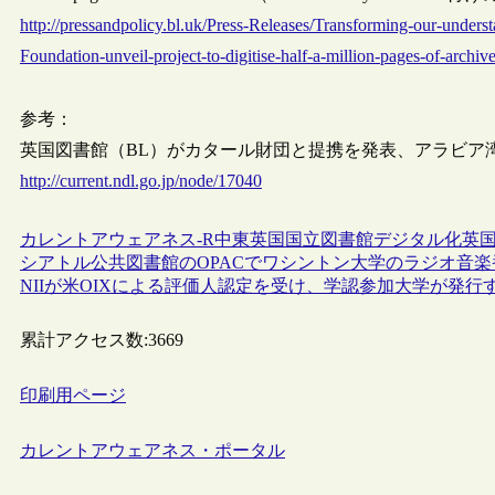
http://pressandpolicy.bl.uk/Press-Releases/Transforming-our-unders
Foundation-unveil-project-to-digitise-half-a-million-pages-of-archiv
参考：
英国図書館（BL）がカタール財団と提携を発表、アラビア
http://current.ndl.go.jp/node/17040
カレントアウェアネス-R
中東
英国
国立図書館
デジタル化
英国
シアトル公共図書館のOPACでワシントン大学のラジオ音
NIIが米OIXによる評価人認定を受け、学認参加大学が発行す
累計アクセス数:
3669
印刷用ページ
カレントアウェアネス・ポータル