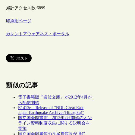
累計アクセス数:
6899
印刷用ページ
カレントアウェアネス・ポータル
類似の記事
電子書籍版『岩波文庫』が2012年4月か
ら配信開始
E1413e – Release of “NDL Great East
Japan Earthquake Archive (Hinagiku)”
国立国会図書館、2013年7月開始のオン
ライン資料制度収集に関する説明会を
実施
国立国会図書館の長尾真館長が退任、