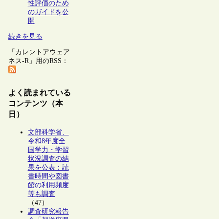
性評価のため
のガイドを公
開
続きを見る
「カレントアウェア
ネス-R」用のRSS：
よく読まれている
コンテンツ（本
日）
文部科学省、
令和8年度全
国学力・学習
状況調査の結
果を公表：読
書時間や図書
館の利用頻度
等も調査
（47）
調査研究報告