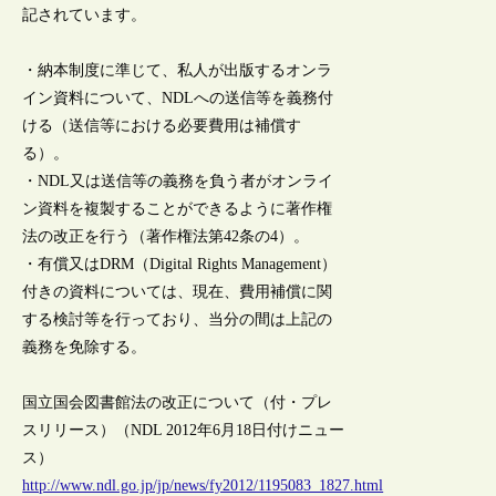
記されています。
・納本制度に準じて、私人が出版するオンラ
イン資料について、NDLへの送信等を義務付
ける（送信等における必要費用は補償す
る）。
・NDL又は送信等の義務を負う者がオンライ
ン資料を複製することができるように著作権
法の改正を行う（著作権法第42条の4）。
・有償又はDRM（Digital Rights Management）
付きの資料については、現在、費用補償に関
する検討等を行っており、当分の間は上記の
義務を免除する。
国立国会図書館法の改正について（付・プレ
スリリース）（NDL 2012年6月18日付けニュー
ス）
http://www.ndl.go.jp/jp/news/fy2012/1195083_1827.html