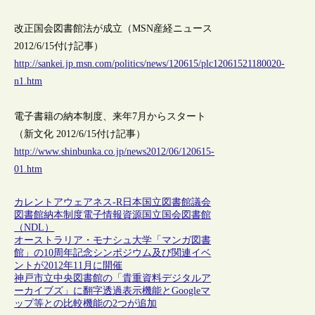
改正国会図書館法が成立（MSN産経ニュース
2012/6/15付け記事）
http://sankei.jp.msn.com/politics/news/120615/plc12061521180020-
n1.htm
電子書籍の納本制度、来年7月からスタート
（新文化 2012/6/15付け記事）
http://www.shinbunka.co.jp/news2012/06/120615-
01.htm
カレントアウェアネス-R
日本
国立図書館
議会
図書館
納本制度
電子情報資源
国立国会図書館
（NDL）
オーストラリア・モナシュ大学「マンガ図書
館」の10周年記念シンポジウム及び関連イベ
ントが2012年11月に開催
神戸市立中央図書館の「貴重資料デジタルア
ーカイブズ」に翻字透過表示機能とGoogleマ
ップ等との比較機能の2つが追加