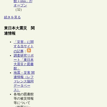
館＋plus」が
オープン
（32）
続きを見る
東日本大震災 関
連情報
「災害」に関
する当サイト
の記事
：
調査研究リポ
ート「東日本
大震災と図書
館」
地震・災害 関
連情報（レフ
ァレンス協同
データベー
ス）
各地の図書館
等の被災情報
等について