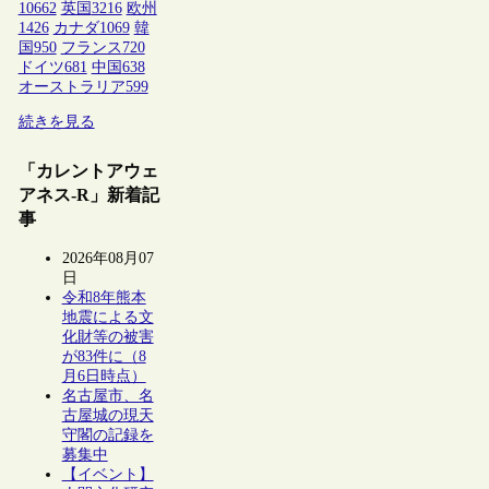
10662
英国
3216
欧州
1426
カナダ
1069
韓
国
950
フランス
720
ドイツ
681
中国
638
オーストラリア
599
続きを見る
「カレントアウェ
アネス-R」新着記
事
2026年08月07
日
令和8年熊本
地震による文
化財等の被害
が83件に（8
月6日時点）
名古屋市、名
古屋城の現天
守閣の記録を
募集中
【イベント】