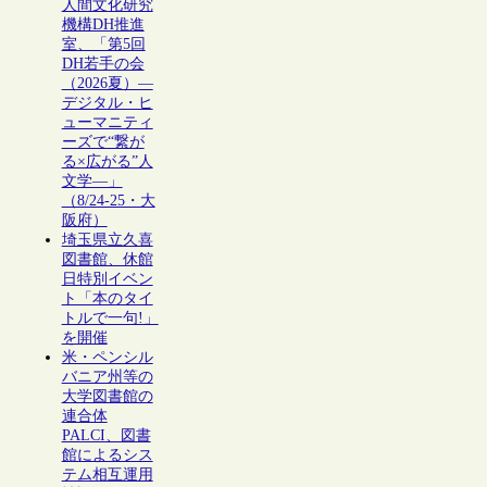
人間文化研究
機構DH推進
室、「第5回
DH若手の会
（2026夏）―
デジタル・ヒ
ューマニティ
ーズで“繋が
る×広がる”人
文学―」
（8/24-25・大
阪府）
埼玉県立久喜
図書館、休館
日特別イベン
ト「本のタイ
トルで一句!」
を開催
米・ペンシル
バニア州等の
大学図書館の
連合体
PALCI、図書
館によるシス
テム相互運用