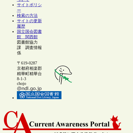
サイトポリシ
ー
検索の方法
サイトの更新
履歴
国立国会図書
館 関西館
図書館協力
課 調査情報
係
〒619-0287
京都府相楽郡
精華町精華台
8-1-3
chojo