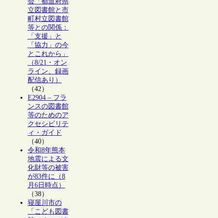
会「都道府県
立図書館と市
町村立図書館
等との関係：
「支援」と
「協力」の今
とこれから」
（8/21・オン
ライン、録画
配信あり）
（42）
E2904 – フラ
ンスの図書館
等のためのア
クセシビリテ
ィ・ガイド
（40）
令和8年熊本
地震による文
化財等の被害
が83件に（8
月6日時点）
（38）
寝屋川市の
「こども図書