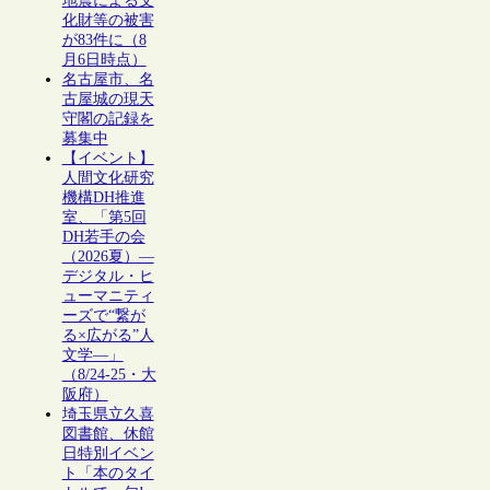
地震による文
化財等の被害
が83件に（8
月6日時点）
名古屋市、名
古屋城の現天
守閣の記録を
募集中
【イベント】
人間文化研究
機構DH推進
室、「第5回
DH若手の会
（2026夏）―
デジタル・ヒ
ューマニティ
ーズで“繋が
る×広がる”人
文学―」
（8/24-25・大
阪府）
埼玉県立久喜
図書館、休館
日特別イベン
ト「本のタイ