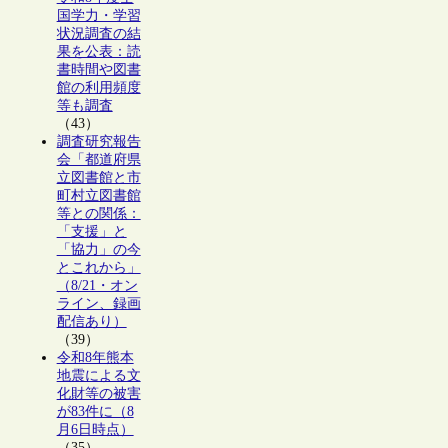
国学力・学習
状況調査の結
果を公表：読
書時間や図書
館の利用頻度
等も調査
（43）
調査研究報告
会「都道府県
立図書館と市
町村立図書館
等との関係：
「支援」と
「協力」の今
とこれから」
（8/21・オン
ライン、録画
配信あり）
（39）
令和8年熊本
地震による文
化財等の被害
が83件に（8
月6日時点）
（35）