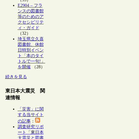
E2904 – フラ
ンスの図書館
等のためのア
クセシビリテ
ィ・ガイド
（32）
埼玉県立久喜
図書館、休館
日特別イベン
ト「本のタイ
トルで一句!」
を開催
（28）
続きを見る
東日本大震災 関
連情報
「災害」に関
する当サイト
の記事
：
調査研究リポ
ート「東日本
大震災と図書