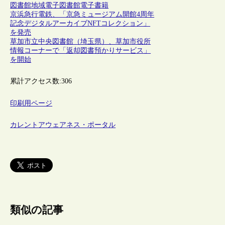
図書館
地域
電子図書館
電子書籍
京浜急行電鉄、「京急ミュージアム開館4周年
記念デジタルアーカイブNFTコレクション」
を発売
草加市立中央図書館（埼玉県）、草加市役所
情報コーナーで「返却図書預かりサービス」
を開始
累計アクセス数:
306
印刷用ページ
カレントアウェアネス・ポータル
類似の記事