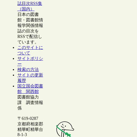
誌目次RSS集
（国内）
日本の図書
館・図書館情
報学関係情報
誌の目次を
RSSで配信し
ています。
このサイトに
ついて
サイトポリシ
ー
検索の方法
サイトの更新
履歴
国立国会図書
館 関西館
図書館協力
課 調査情報
係
〒619-0287
京都府相楽郡
精華町精華台
8-1-3