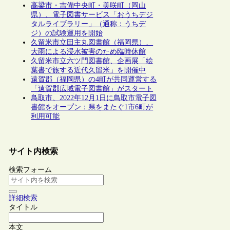
高梁市・吉備中央町・美咲町（岡山
県）、電子図書サービス「おうちデジ
タルライブラリー」（通称：うちデ
ジ）の試験運用を開始
久留米市立田主丸図書館（福岡県）、
大雨による浸水被害のため臨時休館
久留米市立六ツ門図書館、企画展「絵
葉書で旅する近代久留米」を開催中
遠賀郡（福岡県）の4町が共同運営する
「遠賀郡広域電子図書館」がスタート
鳥取市、2022年12月1日に鳥取市電子図
書館をオープン：県をまたぐ1市6町が
利用可能
サイト内検索
検索フォーム
詳細検索
タイトル
本文