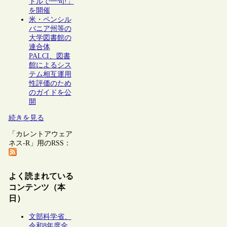
トルで一句!」
を開催
米・ペンシル
バニア州等の
大学図書館の
連合体
PALCI、図書
館によるシス
テム相互運用
性評価のため
のガイドを公
開
続きを見る
「カレントアウェア
ネス-R」用のRSS：
よく読まれている
コンテンツ（本
日）
文部科学省、
令和8年度全