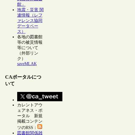
館」
地震・災害 関
連情報（レフ
ァレンス協同
データベー
ス）
各地の図書館
等の被災情報
等について
（外部リン
ク）
saveMLAK
CAポータルにつ
いて
カレントアウ
ェアネス・ポ
ータル 新規
掲載コンテン
ツのRSS：
図書館関係雑