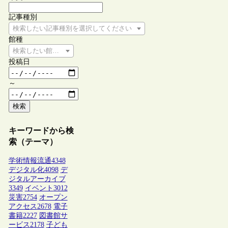
記事種別
検索したい記事種別を選択してください
館種
検索したい館種を選択してください
投稿日
～
検索
キーワードから検
索（テーマ）
学術情報流通
4348
デジタル化
4098
デ
ジタルアーカイブ
3349
イベント
3012
災害
2754
オープン
アクセス
2678
電子
書籍
2227
図書館サ
ービス
2178
子ども