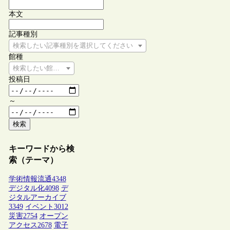
本文
記事種別
検索したい記事種別を選択してください
館種
検索したい館種を選択してください
投稿日
～
検索
キーワードから検
索（テーマ）
学術情報流通
4348
デジタル化
4098
デ
ジタルアーカイブ
3349
イベント
3012
災害
2754
オープン
アクセス
2678
電子