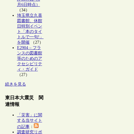
月6日時点）
（34）
埼玉県立久喜
図書館、休館
日特別イベン
ト「本のタイ
トルで一句!」
を開催
（27）
E2904 – フラ
ンスの図書館
等のためのア
クセシビリテ
ィ・ガイド
（27）
続きを見る
東日本大震災 関
連情報
「災害」に関
する当サイト
の記事
：
調査研究リポ