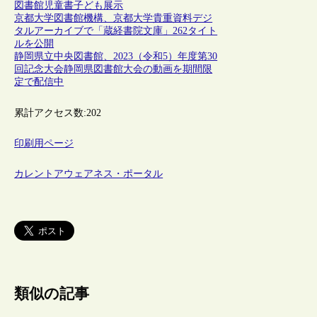
図書館
児童書
子ども
展示
京都大学図書館機構、京都大学貴重資料デジ
タルアーカイブで「蔵経書院文庫」262タイト
ルを公開
静岡県立中央図書館、2023（令和5）年度第30
回記念大会静岡県図書館大会の動画を期間限
定で配信中
累計アクセス数:
202
印刷用ページ
カレントアウェアネス・ポータル
類似の記事