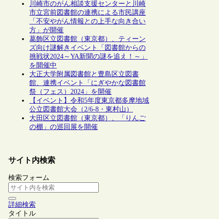
川崎市のがん相談支援センターと川崎
市立宮前図書館の連携による市民講座
「不安やがん情報との上手な向き合い
方」が開催
葛飾区立図書館（東京都）、ティーン
ズ向け謎解きイベント「図書館からの
挑戦状2024～YA新聞の謎を追え！～」
を開催中
大正大学附属図書館と豊島区立図書
館、連携イベント「にぎやかな図書館
祭（フェス）2024」を開催
【イベント】令和5年度東京都多摩地域
公立図書館大会（2/6-8・東村山）
大田区立図書館（東京都）、「りんご
の棚」の巡回展を開催
サイト内検索
検索フォーム
詳細検索
タイトル