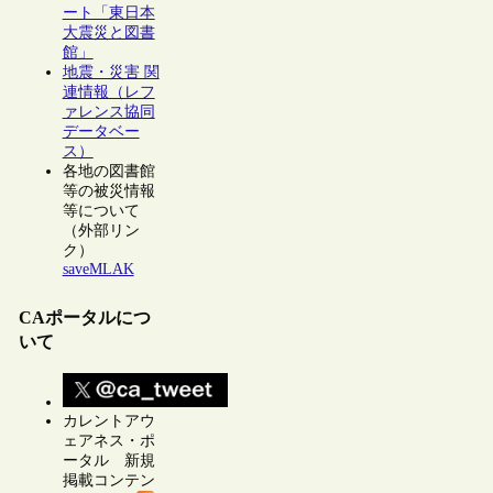
ート「東日本
大震災と図書
館」
地震・災害 関
連情報（レフ
ァレンス協同
データベー
ス）
各地の図書館
等の被災情報
等について
（外部リン
ク）
saveMLAK
CAポータルにつ
いて
カレントアウ
ェアネス・ポ
ータル 新規
掲載コンテン