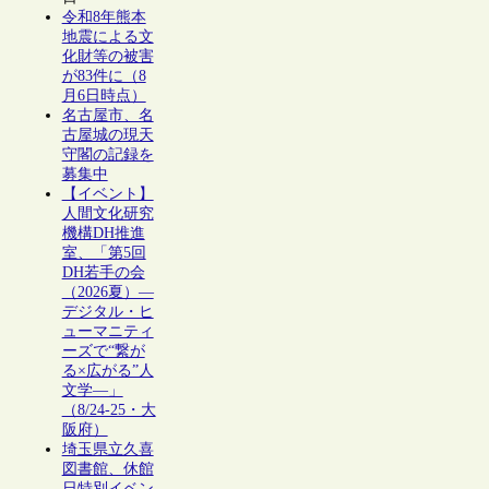
令和8年熊本
地震による文
化財等の被害
が83件に（8
月6日時点）
名古屋市、名
古屋城の現天
守閣の記録を
募集中
【イベント】
人間文化研究
機構DH推進
室、「第5回
DH若手の会
（2026夏）―
デジタル・ヒ
ューマニティ
ーズで“繋が
る×広がる”人
文学―」
（8/24-25・大
阪府）
埼玉県立久喜
図書館、休館
日特別イベン