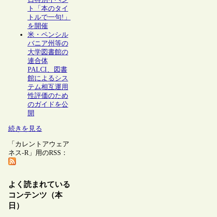
ト「本のタイ
トルで一句!」
を開催
米・ペンシル
バニア州等の
大学図書館の
連合体
PALCI、図書
館によるシス
テム相互運用
性評価のため
のガイドを公
開
続きを見る
「カレントアウェア
ネス-R」用のRSS：
よく読まれている
コンテンツ（本
日）