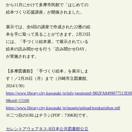
から11月にかけて多摩市民館で「はじめての
絵本づくり応援講座」が開催されました。
展示では、全6回の講座で作成された22冊の絵
本を手に取って見ることができます。2月23日
には、「手づくり絵本展」で展示されている
絵本の読み聞かせを行う「読み聞かせDAY」
が実施されます。
【多摩図書館】「手づくり絵本」を展示しま
す！／2月26日（月）まで（川崎市立図書館,
2024/1/30）
https://www.library.city.kawasaki.jp/info;jsessionid=B02FA849907751
0&pid=15160
https://www.library.city.kawasaki.jp/images/upload/tezukuriehon.pdf
※二つ目のURLはチラシ[PDF：730KB]です。
カレントアウェアネス-R
日本
公共図書館
公立