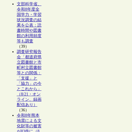
文部科学省、
令和8年度全
国学力・学習
状況調査の結
果を公表：読
書時間や図書
館の利用頻度
等も調査
（39）
調査研究報告
会「都道府県
立図書館と市
町村立図書館
等との関係：
「支援」と
「協力」の今
とこれから」
（8/21・オン
ライン、録画
配信あり）
（36）
令和8年熊本
地震による文
化財等の被害
が83件に（8