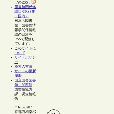
ツのRSS：
図書館関係雑
誌目次RSS集
（国内）
日本の図書
館・図書館情
報学関係情報
誌の目次を
RSSで配信し
ています。
このサイトに
ついて
サイトポリシ
ー
検索の方法
サイトの更新
履歴
国立国会図書
館 関西館
図書館協力
課 調査情報
係
〒619-0287
京都府相楽郡