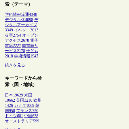
索（テーマ）
学術情報流通
4348
デジタル化
4098
デ
ジタルアーカイブ
3349
イベント
3013
災害
2754
オープン
アクセス
2678
電子
書籍
2227
図書館サ
ービス
2178
子ども
2018
学術情報
1947
続きを見る
キーワードから検
索（国・地域）
日本
19629
米国
10662
英国
3216
欧州
1426
カナダ
1069
韓
国
950
フランス
720
ドイツ
681
中国
638
オーストラリア
599