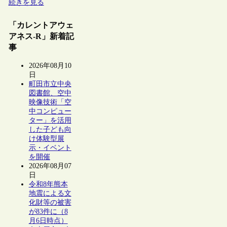
続きを見る
「カレントアウェ
アネス-R」新着記
事
2026年08月10
日
町田市立中央
図書館、空中
映像技術「空
中コンピュー
ター」を活用
した子ども向
け体験型展
示・イベント
を開催
2026年08月07
日
令和8年熊本
地震による文
化財等の被害
が83件に（8
月6日時点）