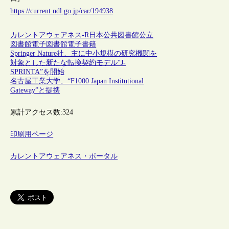
https://current.ndl.go.jp/car/194938
カレントアウェアネス-R
日本
公共図書館
公立
図書館
電子図書館
電子書籍
Springer Nature社、主に中小規模の研究機関を
対象とした新たな転換契約モデル“J-
SPRINTA”を開始
名古屋工業大学、“F1000 Japan Institutional
Gateway”と提携
累計アクセス数:
324
印刷用ページ
カレントアウェアネス・ポータル