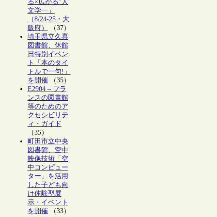
る×広がる”人
文学―」
（8/24-25・大
阪府）
（37）
埼玉県立久喜
図書館、休館
日特別イベン
ト「本のタイ
トルで一句!」
を開催
（35）
E2904 – フラ
ンスの図書館
等のためのア
クセシビリテ
ィ・ガイド
（35）
町田市立中央
図書館、空中
映像技術「空
中コンピュー
ター」を活用
した子ども向
け体験型展
示・イベント
を開催
（33）