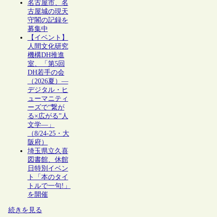
名古屋市、名
古屋城の現天
守閣の記録を
募集中
【イベント】
人間文化研究
機構DH推進
室、「第5回
DH若手の会
（2026夏）―
デジタル・ヒ
ューマニティ
ーズで“繋が
る×広がる”人
文学―」
（8/24-25・大
阪府）
埼玉県立久喜
図書館、休館
日特別イベン
ト「本のタイ
トルで一句!」
を開催
続きを見る