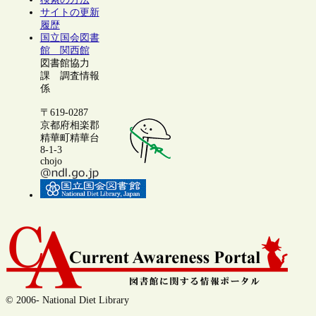
サイトの更新
履歴
国立国会図書
館 関西館
図書館協力
課 調査情報
係
〒619-0287
京都府相楽郡
精華町精華台
8-1-3
chojo
© 2006- National Diet Library