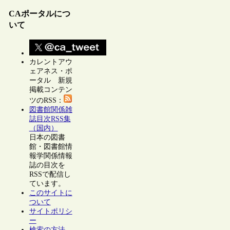
CAポータルにつ
いて
カレントアウ
ェアネス・ポ
ータル 新規
掲載コンテン
ツのRSS：
図書館関係雑
誌目次RSS集
（国内）
日本の図書
館・図書館情
報学関係情報
誌の目次を
RSSで配信し
ています。
このサイトに
ついて
サイトポリシ
ー
検索の方法