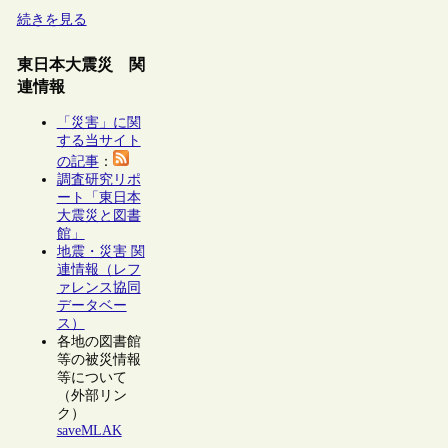
続きを見る
東日本大震災 関
連情報
「災害」に関
する当サイト
の記事
：
調査研究リポ
ート「東日本
大震災と図書
館」
地震・災害 関
連情報（レフ
ァレンス協同
データベー
ス）
各地の図書館
等の被災情報
等について
（外部リン
ク）
saveMLAK