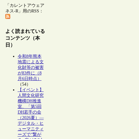
「カレントアウェア
ネス-R」用のRSS：
よく読まれている
コンテンツ（本
日）
令和8年熊本
地震による文
化財等の被害
が83件に（8
月6日時点）
（54）
【イベント】
人間文化研究
機構DH推進
室、「第5回
DH若手の会
（2026夏）―
デジタル・ヒ
ューマニティ
ーズで“繋が