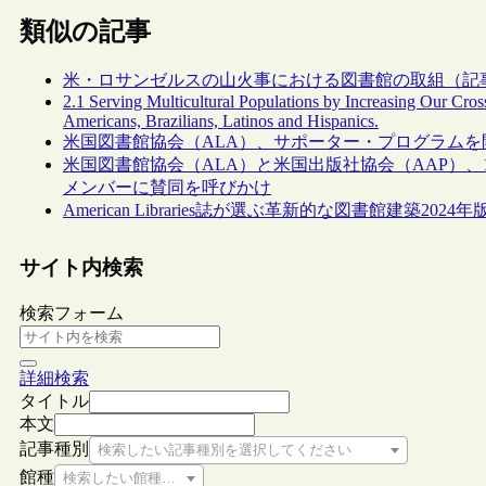
類似の記事
米・ロサンゼルスの山火事における図書館の取組（記
2.1 Serving Multicultural Populations by Increasing Our Cros
Americans, Brazilians, Latinos and Hispanics.
米国図書館協会（ALA）、サポーター・プログラム
米国図書館協会（ALA）と米国出版社協会（AAP）、
メンバーに賛同を呼びかけ
American Libraries誌が選ぶ革新的な図書館建築202
サイト内検索
検索フォーム
詳細検索
タイトル
本文
記事種別
検索したい記事種別を選択してください
館種
検索したい館種を選択してください