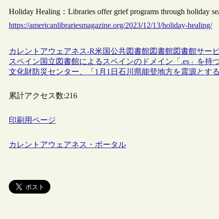
Holiday Healing：Libraries offer grief programs through holiday
https://americanlibrariesmagazine.org/2023/12/13/holiday-healing/
カレントアウェアネス-R
米国
公共図書館
図書館
図書館サー
スペイン国立図書館によるスペインのドメイン「.es」を持
文化財防災センター、「1月1日石川県能登地方を震源とす
累計アクセス数:
216
印刷用ページ
カレントアウェアネス・ポータル