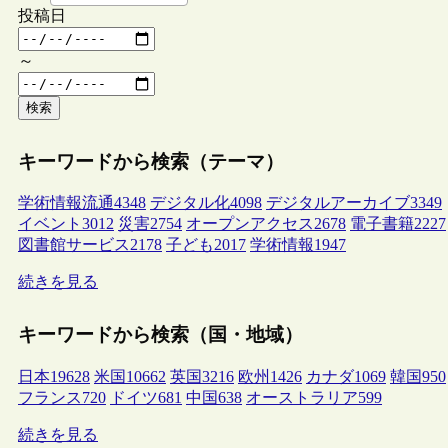
投稿日
～
検索
キーワードから検索（テーマ）
学術情報流通
4348
デジタル化
4098
デジタルアーカイブ
3349
イベント
3012
災害
2754
オープンアクセス
2678
電子書籍
2227
図書館サービス
2178
子ども
2017
学術情報
1947
続きを見る
キーワードから検索（国・地域）
日本
19628
米国
10662
英国
3216
欧州
1426
カナダ
1069
韓国
950
フランス
720
ドイツ
681
中国
638
オーストラリア
599
続きを見る