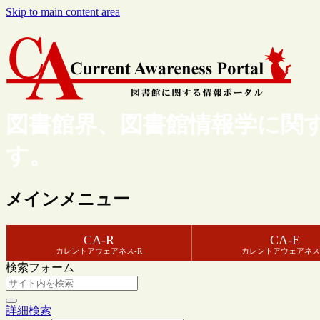
Skip to main content area
図書館界、図書館情報学に関
す。
メインメニュー
CA-R
CA-E
カレントアウェアネス-R
カレントアウェアネス
検索フォーム
詳細検索