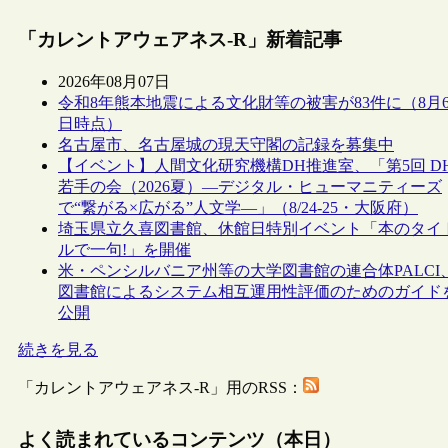
「カレントアウェアネス-R」新着記事
2026年08月07日
令和8年熊本地震による文化財等の被害が83件に（8月
日時点）
名古屋市、名古屋城の現天守閣の記録を募集中
【イベント】人間文化研究機構DH推進室、「第5回 D
若手の会（2026夏）―デジタル・ヒューマニティーズ
で“繋がる×広がる”人文学―」（8/24-25・大阪府）
埼玉県立久喜図書館、休館日特別イベント「本のタイ
ルで一句!」を開催
米・ペンシルバニア州等の大学図書館の連合体PALCI
図書館によるシステム相互運用性評価のためのガイド
公開
続きを見る
「カレントアウェアネス-R」用のRSS：
よく読まれているコンテンツ（本日）