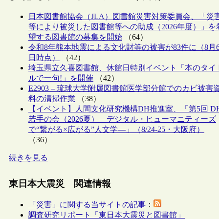
日本図書館協会（JLA）図書館災害対策委員会、「災
等により被災した図書館等への助成（2026年度）」を
望する図書館の募集を開始
（64）
令和8年熊本地震による文化財等の被害が83件に（8月
日時点）
（42）
埼玉県立久喜図書館、休館日特別イベント「本のタイ
ルで一句!」を開催
（42）
E2903 – 琉球大学附属図書館医学部分館でのカビ被害
料の清掃作業
（38）
【イベント】人間文化研究機構DH推進室、「第5回 D
若手の会（2026夏）―デジタル・ヒューマニティーズ
で“繋がる×広がる”人文学―」（8/24-25・大阪府）
（36）
続きを見る
東日本大震災 関連情報
「災害」に関する当サイトの記事
：
調査研究リポート「東日本大震災と図書館」