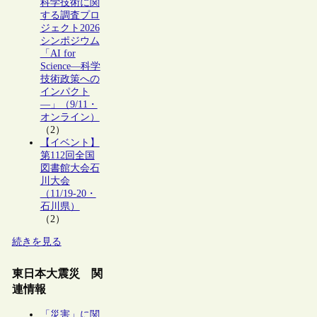
科学技術に関
する調査プロ
ジェクト2026
シンポジウム
「AI for
Science―科学
技術政策への
インパクト
―」（9/11・
オンライン）
（2）
【イベント】
第112回全国
図書館大会石
川大会
（11/19-20・
石川県）
（2）
続きを見る
東日本大震災 関
連情報
「災害」に関