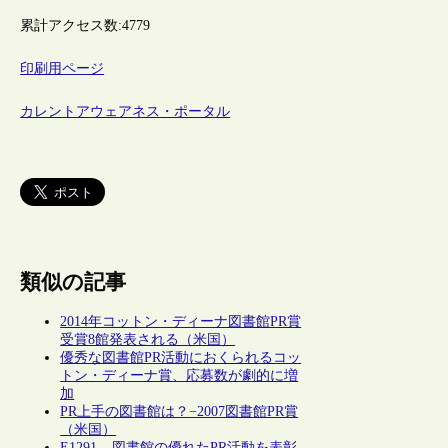
累計アクセス数:
4779
印刷用ページ
カレントアウェアネス・ポータル
類似の記事
2014年コットン・ディーナ図書館PR賞
受賞8館発表される（米国）
優秀な図書館PR活動におくられるコッ
トン・ディーナ賞、応募数が劇的に増
加
PR上手の図書館は？−2007図書館PR賞
（米国）
E1291 – 図書館の優れたPR活動を表彰