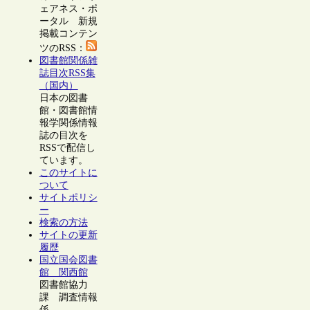
ェアネス・ポ
ータル 新規
掲載コンテン
ツのRSS：
図書館関係雑
誌目次RSS集
（国内）
日本の図書
館・図書館情
報学関係情報
誌の目次を
RSSで配信し
ています。
このサイトに
ついて
サイトポリシ
ー
検索の方法
サイトの更新
履歴
国立国会図書
館 関西館
図書館協力
課 調査情報
係