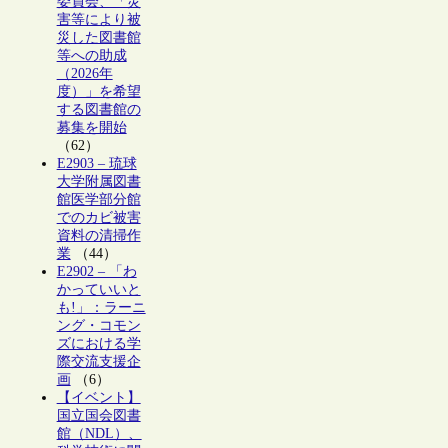
委員会、「災
害等により被
災した図書館
等への助成
（2026年
度）」を希望
する図書館の
募集を開始
（62）
E2903 – 琉球
大学附属図書
館医学部分館
でのカビ被害
資料の清掃作
業
（44）
E2902 – 「わ
かっていいと
も!」：ラーニ
ング・コモン
ズにおける学
際交流支援企
画
（6）
【イベント】
国立国会図書
館（NDL）、