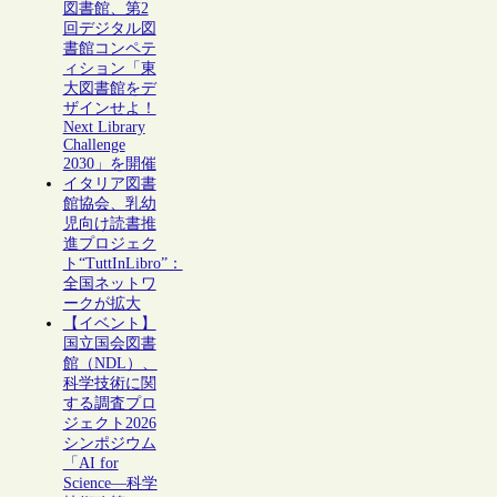
図書館、第2
回デジタル図
書館コンペテ
ィション「東
大図書館をデ
ザインせよ！
Next Library
Challenge
2030」を開催
イタリア図書
館協会、乳幼
児向け読書推
進プロジェク
ト“TuttInLibro”：
全国ネットワ
ークが拡大
【イベント】
国立国会図書
館（NDL）、
科学技術に関
する調査プロ
ジェクト2026
シンポジウム
「AI for
Science―科学