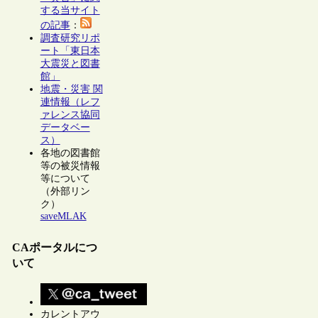
する当サイト
の記事
：
調査研究リポ
ート「東日本
大震災と図書
館」
地震・災害 関
連情報（レフ
ァレンス協同
データベー
ス）
各地の図書館
等の被災情報
等について
（外部リン
ク）
saveMLAK
CAポータルにつ
いて
カレントアウ