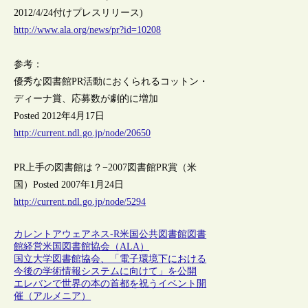
2012/4/24付けプレスリリース)
http://www.ala.org/news/pr?id=10208
参考：
優秀な図書館PR活動におくられるコットン・
ディーナ賞、応募数が劇的に増加
Posted 2012年4月17日
http://current.ndl.go.jp/node/20650
PR上手の図書館は？−2007図書館PR賞（米
国）Posted 2007年1月24日
http://current.ndl.go.jp/node/5294
カレントアウェアネス-R
米国
公共図書館
図書
館経営
米国図書館協会（ALA）
国立大学図書館協会、「電子環境下における
今後の学術情報システムに向けて」を公開
エレバンで世界の本の首都を祝うイベント開
催（アルメニア）