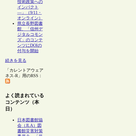
技術政策への
インパクト
―」（9/11・
オンライン）
県立長野図書
館、「信州デ
ジタルコモン
ズ」のコンテ
ンツにDOIの
付与を開始
続きを見る
「カレントアウェア
ネス-R」用のRSS：
よく読まれている
コンテンツ（本
日）
日本図書館協
会（JLA）図
書館災害対策