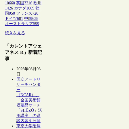
10660
英国
3216
欧州
1426
カナダ
1069
韓
国
950
フランス
720
ドイツ
681
中国
638
オーストラリア
599
続きを見る
「カレントアウェ
アネス-R」新着記
事
2026年08月06
日
国立アートリ
サーチセンタ
ー
（NCAR）、
「全国美術館
収蔵品サーチ
「SHŪZŌ」活
用講座」の鼎
談内容を公開
東京大学附属