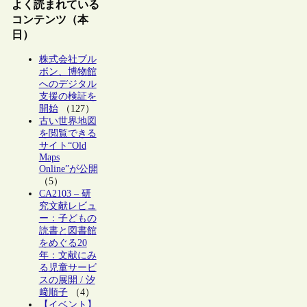
よく読まれている
コンテンツ（本
日）
株式会社ブル
ボン、博物館
へのデジタル
支援の検証を
開始
（127）
古い世界地図
を閲覧できる
サイト“Old
Maps
Online”が公開
（5）
CA2103 – 研
究文献レビュ
ー：子どもの
読書と図書館
をめぐる20
年：文献にみ
る児童サービ
スの展開 / 汐
﨑順子
（4）
【イベント】