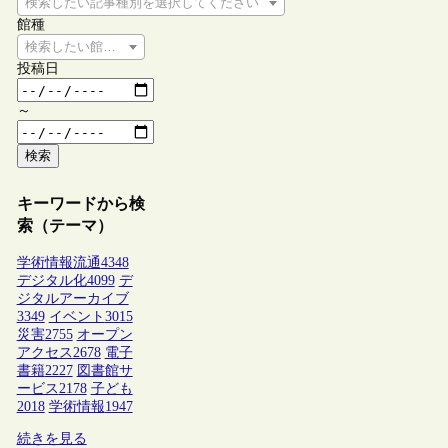
検索したい記事種別を選択してください
館種
検索したい館種を選択してください
投稿日
～
検索
キーワードから検
索（テーマ）
学術情報流通
4348
デジタル化
4099
デ
ジタルアーカイブ
3349
イベント
3015
災害
2755
オープン
アクセス
2678
電子
書籍
2227
図書館サ
ービス
2178
子ども
2018
学術情報
1947
続きを見る