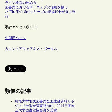
ライン検索の始め方」
図書館におけるIT・ウェブの活用を扱っ
た“The Tech Set”シリーズの続編10冊が近々刊
行
累計アクセス数:
6118
印刷用ページ
カレントアウェアネス・ポータル
類似の記事
島根大学附属図書館全国遺跡資料リポ
ジトリ推進会議事務局が、2014年度国
立大学図書館協会賞を受賞