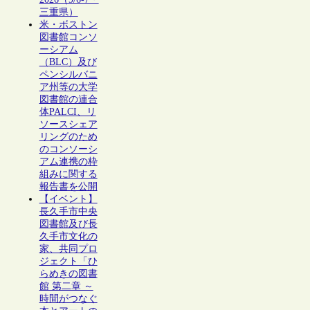
三重県）
米・ボストン
図書館コンソ
ーシアム
（BLC）及び
ペンシルバニ
ア州等の大学
図書館の連合
体PALCI、リ
ソースシェア
リングのため
のコンソーシ
アム連携の枠
組みに関する
報告書を公開
【イベント】
長久手市中央
図書館及び長
久手市文化の
家、共同プロ
ジェクト「ひ
らめきの図書
館 第二章 ～
時間がつなぐ