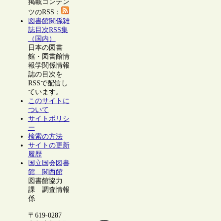
掲載コンテン
ツのRSS：
図書館関係雑
誌目次RSS集
（国内）
日本の図書
館・図書館情
報学関係情報
誌の目次を
RSSで配信し
ています。
このサイトに
ついて
サイトポリシ
ー
検索の方法
サイトの更新
履歴
国立国会図書
館 関西館
図書館協力
課 調査情報
係
〒619-0287