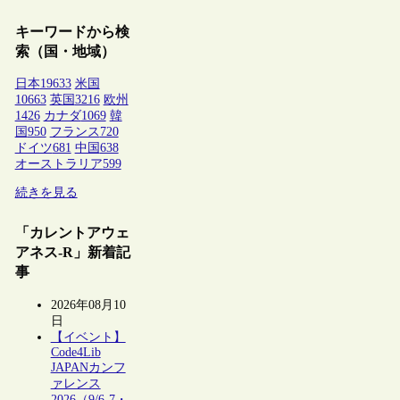
キーワードから検
索（国・地域）
日本
19633
米国
10663
英国
3216
欧州
1426
カナダ
1069
韓
国
950
フランス
720
ドイツ
681
中国
638
オーストラリア
599
続きを見る
「カレントアウェ
アネス-R」新着記
事
2026年08月10
日
【イベント】
Code4Lib
JAPANカンフ
ァレンス
2026（9/6-7・