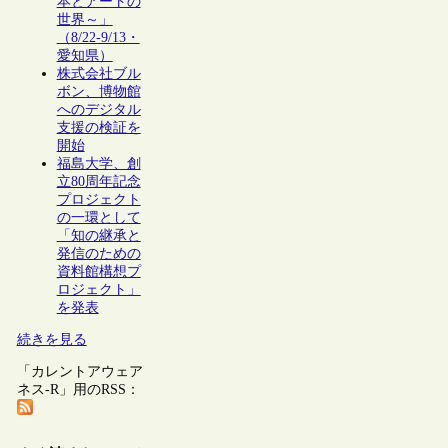
本とアートの
世界～」
（8/22-9/13・
愛知県）
株式会社ブル
ボン、博物館
へのデジタル
支援の検証を
開始
福島大学、創
立80周年記念
プロジェクト
の一環として
「知の継承と
発信のための
資料館構想プ
ロジェクト」
を発表
続きを見る
「カレントアウェア
ネス-R」用のRSS：