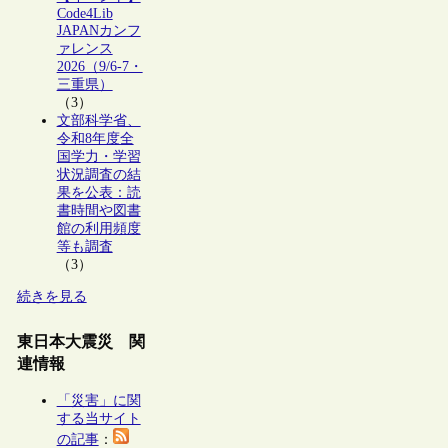
Code4Lib
JAPANカンフ
ァレンス
2026（9/6-7・
三重県）
（3）
文部科学省、
令和8年度全
国学力・学習
状況調査の結
果を公表：読
書時間や図書
館の利用頻度
等も調査
（3）
続きを見る
東日本大震災 関
連情報
「災害」に関
する当サイト
の記事
：