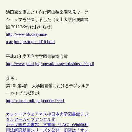
池田家文庫こども向け岡山後楽園発見ワーク
ショップを開催しました（岡山大学附属図書
館 2012/3/2付けお知らせ）
http://www.lib.okayama-
u.ac.jp/topix/topix_id16.html
平成21年度国立大学図書館協会賞
http://www.janul.jp/j/operations/award/shinsa_20.pdf
参考：
第1章 第4節 大学図書館におけるデジタルア
ーカイブ / 米澤 誠
http://current.ndl.go.jp/node/17891
カレントアウェアネス-R
日本
大学図書館
デジ
タルアーカイブ
デジタル化
カナダ国立図書館・文書館（LAC）が同館利
用法解説動画シリーズを公開 初回は「オン