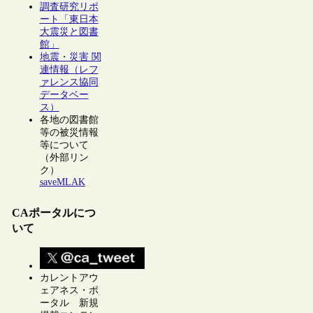
調査研究リポ
ート「東日本
大震災と図書
館」
地震・災害 関
連情報（レフ
ァレンス協同
データベー
ス）
各地の図書館
等の被災情報
等について
（外部リン
ク）
saveMLAK
CAポータルにつ
いて
カレントアウ
ェアネス・ポ
ータル 新規