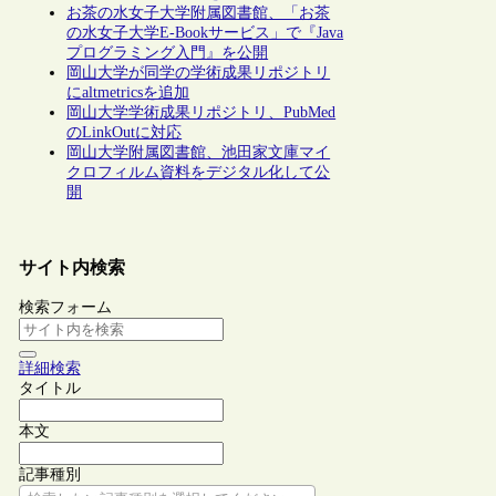
お茶の水女子大学附属図書館、「お茶
の水女子大学E-Bookサービス」で『Java
プログラミング入門』を公開
岡山大学が同学の学術成果リポジトリ
にaltmetricsを追加
岡山大学学術成果リポジトリ、PubMed
のLinkOutに対応
岡山大学附属図書館、池田家文庫マイ
クロフィルム資料をデジタル化して公
開
サイト内検索
検索フォーム
詳細検索
タイトル
本文
記事種別