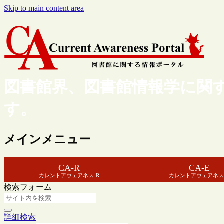
Skip to main content area
図書館界、図書館情報学に関
す。
メインメニュー
CA-R
CA-E
カレントアウェアネス-R
カレントアウェアネス
検索フォーム
詳細検索