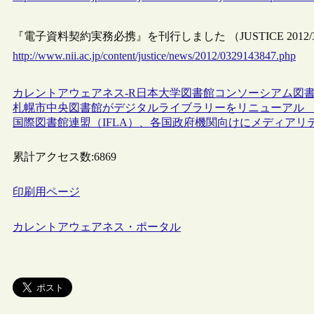
『電子資料契約実務必携』を刊行しました （JUSTICE 2012/
http://www.nii.ac.jp/content/justice/news/2012/0329143847.php
カレントアウェアネス-R
日本
大学図書館
コンソーシアム
図
札幌市中央図書館がデジタルライブラリーをリニューアル
国際図書館連盟（IFLA）、各国政府機関向けにメディア
累計アクセス数:
6869
印刷用ページ
カレントアウェアネス・ポータル