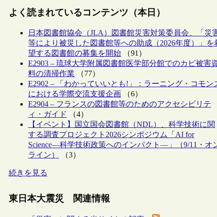
よく読まれているコンテンツ（本日）
日本図書館協会（JLA）図書館災害対策委員会、「災
等により被災した図書館等への助成（2026年度）」を
望する図書館の募集を開始
（91）
E2903 – 琉球大学附属図書館医学部分館でのカビ被害
料の清掃作業
（77）
E2902 – 「わかっていいとも!」：ラーニング・コモン
における学際交流支援企画
（6）
E2904 – フランスの図書館等のためのアクセシビリテ
ィ・ガイド
（4）
【イベント】国立国会図書館（NDL）、科学技術に関
する調査プロジェクト2026シンポジウム「AI for
Science―科学技術政策へのインパクト―」（9/11・オ
ライン）
（3）
続きを見る
東日本大震災 関連情報