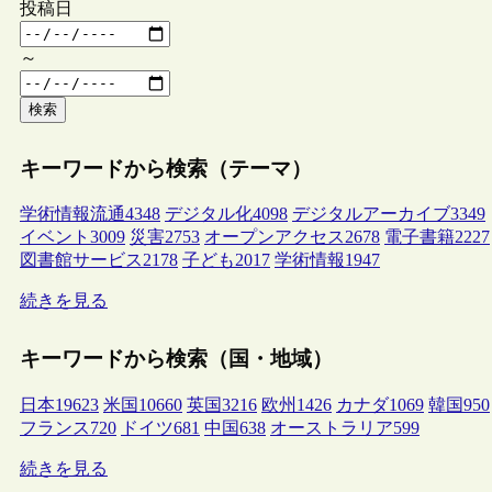
投稿日
～
検索
キーワードから検索（テーマ）
学術情報流通
4348
デジタル化
4098
デジタルアーカイブ
3349
イベント
3009
災害
2753
オープンアクセス
2678
電子書籍
2227
図書館サービス
2178
子ども
2017
学術情報
1947
続きを見る
キーワードから検索（国・地域）
日本
19623
米国
10660
英国
3216
欧州
1426
カナダ
1069
韓国
950
フランス
720
ドイツ
681
中国
638
オーストラリア
599
続きを見る