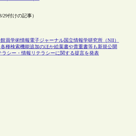
3/29付けの記事）
書館員
学術情報
電子ジャーナル
国立情報学研究所（NII）
 各種検索機能追加のほか絵葉書や貴重書等も新規公開
リテラシー・情報リテラシーに関する提言を発表