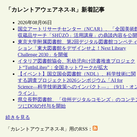
「カレントアウェアネス-R」新着記事
2026年08月06日
国立アートリサーチセンター（NCAR）、「全国美術
収蔵品サーチ「SHŪZŌ」活用講座」の鼎談内容を公
東京大学附属図書館、第2回デジタル図書館コンペテ
ション「東大図書館をデザインせよ！Next Library
Challenge 2030」を開催
イタリア図書館協会、乳幼児向け読書推進プロジェク
ト“TuttInLibro”：全国ネットワークが拡大
【イベント】国立国会図書館（NDL）、科学技術に関
する調査プロジェクト2026シンポジウム「AI for
Science―科学技術政策へのインパクト―」（9/11・オ
ライン）
県立長野図書館、「信州デジタルコモンズ」のコンテ
ツにDOIの付与を開始
続きを見る
「カレントアウェアネス-R」用のRSS：