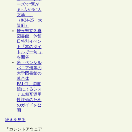
ーズで“繋が
る×広がる”人
文学―」
（8/24-25・大
阪府）
埼玉県立久喜
図書館、休館
日特別イベン
ト「本のタイ
トルで一句!」
を開催
米・ペンシル
バニア州等の
大学図書館の
連合体
PALCI、図書
館によるシス
テム相互運用
性評価のため
のガイドを公
開
続きを見る
「カレントアウェア