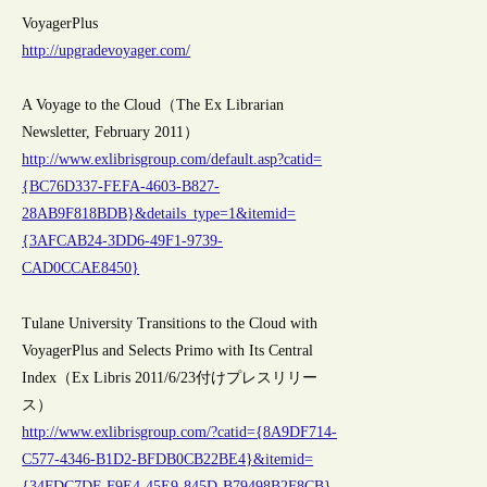
VoyagerPlus
http://upgradevoyager.com/
A Voyage to the Cloud（The Ex Librarian
Newsletter, February 2011）
http://www.exlibrisgroup.com/default.asp?catid=
{BC76D337-FEFA-4603-B827-
28AB9F818BDB}&details_type=1&itemid=
{3AFCAB24-3DD6-49F1-9739-
CAD0CCAE8450}
Tulane University Transitions to the Cloud with
VoyagerPlus and Selects Primo with Its Central
Index（Ex Libris 2011/6/23付けプレスリリー
ス）
http://www.exlibrisgroup.com/?catid={8A9DF714-
C577-4346-B1D2-BFDB0CB22BE4}&itemid=
{34FDC7DF-F9E4-45E9-845D-B79498B2F8CB}