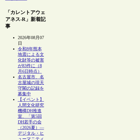
「カレントアウェ
アネス-R」新着記
事
2026年08月07
日
令和8年熊本
地震による文
化財等の被害
が83件に（8
月6日時点）
名古屋市、名
古屋城の現天
守閣の記録を
募集中
【イベント】
人間文化研究
機構DH推進
室、「第5回
DH若手の会
（2026夏）―
デジタル・ヒ
ューマニティ