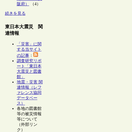
阪府）
（4）
続きを見る
東日本大震災 関
連情報
「災害」に関
する当サイト
の記事
：
調査研究リポ
ート「東日本
大震災と図書
館」
地震・災害 関
連情報（レフ
ァレンス協同
データベー
ス）
各地の図書館
等の被災情報
等について
（外部リン
ク）