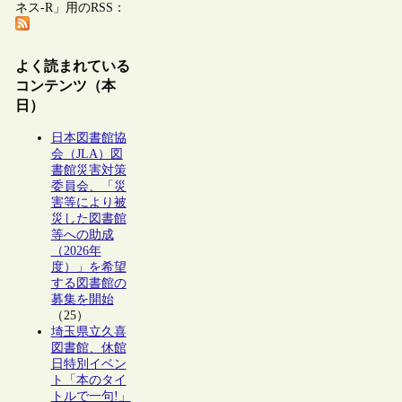
ネス-R」用のRSS：
よく読まれている
コンテンツ（本
日）
日本図書館協
会（JLA）図
書館災害対策
委員会、「災
害等により被
災した図書館
等への助成
（2026年
度）」を希望
する図書館の
募集を開始
（25）
埼玉県立久喜
図書館、休館
日特別イベン
ト「本のタイ
トルで一句!」