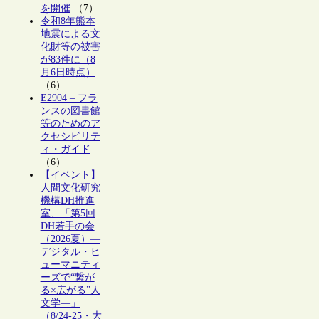
を開催
（7）
令和8年熊本
地震による文
化財等の被害
が83件に（8
月6日時点）
（6）
E2904 – フラ
ンスの図書館
等のためのア
クセシビリテ
ィ・ガイド
（6）
【イベント】
人間文化研究
機構DH推進
室、「第5回
DH若手の会
（2026夏）―
デジタル・ヒ
ューマニティ
ーズで“繋が
る×広がる”人
文学―」
（8/24-25・大