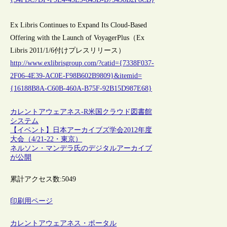
Ex Libris Continues to Expand Its Cloud-Based
Offering with the Launch of VoyagerPlus（Ex
Libris 2011/1/6付けプレスリリース）
http://www.exlibrisgroup.com/?catid={7338F037-
2F06-4E39-AC0E-F98B602B9809}&itemid=
{16188B8A-C60B-460A-B75F-92B15D987E68}
カレントアウェアネス-R
米国
クラウド
図書館
システム
【イベント】日本アーカイブズ学会2012年度
大会（4/21-22・東京）
ネルソン・マンデラ氏のデジタルアーカイブ
が公開
累計アクセス数:
5049
印刷用ページ
カレントアウェアネス・ポータル