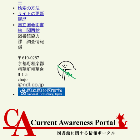
ー
検索の方法
サイトの更新
履歴
国立国会図書
館 関西館
図書館協力
課 調査情報
係
〒619-0287
京都府相楽郡
精華町精華台
8-1-3
chojo