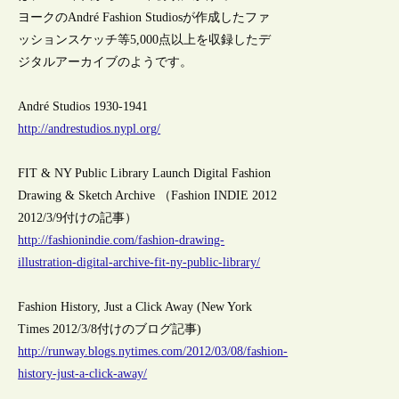
ヨークのAndré Fashion Studiosが作成したファ
ッションスケッチ等5,000点以上を収録したデ
ジタルアーカイブのようです。
André Studios 1930-1941
http://andrestudios.nypl.org/
FIT & NY Public Library Launch Digital Fashion
Drawing & Sketch Archive （Fashion INDIE 2012
2012/3/9付けの記事）
http://fashionindie.com/fashion-drawing-
illustration-digital-archive-fit-ny-public-library/
Fashion History, Just a Click Away (New York
Times 2012/3/8付けのブログ記事)
http://runway.blogs.nytimes.com/2012/03/08/fashion-
history-just-a-click-away/