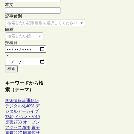
本文
記事種別
検索したい記事種別を選択してください
館種
検索したい館種を選択してください
投稿日
～
検索
キーワードから検
索（テーマ）
学術情報流通
4348
デジタル化
4098
デ
ジタルアーカイブ
3349
イベント
3010
災害
2753
オープン
アクセス
2678
電子
書籍
2227
図書館サ