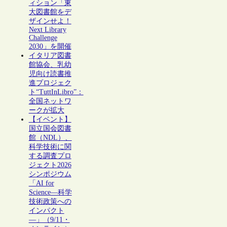
ィション「東
大図書館をデ
ザインせよ！
Next Library
Challenge
2030」を開催
イタリア図書
館協会、乳幼
児向け読書推
進プロジェク
ト“TuttInLibro”：
全国ネットワ
ークが拡大
【イベント】
国立国会図書
館（NDL）、
科学技術に関
する調査プロ
ジェクト2026
シンポジウム
「AI for
Science―科学
技術政策への
インパクト
―」（9/11・