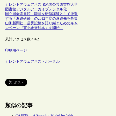
カレントアウェアネス-R
米国
公共図書館
大学
図書館
デジタルアーカイブ
デジタル化
国立国会図書館、職員を研修講師として派遣
する「派遣研修」の2012年度の派遣先を募集
山形新聞社、震災記憶を語り継ぐためのキャ
ンペーン『東北未来絵本』を開始
累計アクセス数:
4762
印刷用ページ
カレントアウェアネス・ポータル
類似の記事
CA1930e – A Snapshot Model for Web