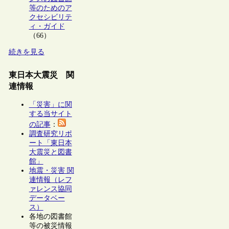
等のためのア
クセシビリテ
ィ・ガイド
（66）
続きを見る
東日本大震災 関
連情報
「災害」に関
する当サイト
の記事
：
調査研究リポ
ート「東日本
大震災と図書
館」
地震・災害 関
連情報（レフ
ァレンス協同
データベー
ス）
各地の図書館
等の被災情報