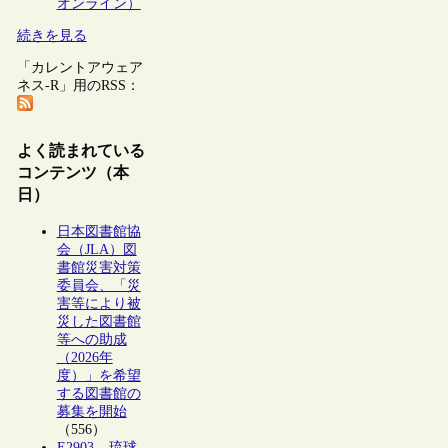
オンライン）
続きを見る
「カレントアウェア
ネス-R」用のRSS：
よく読まれている
コンテンツ（本
日）
日本図書館協
会（JLA）図
書館災害対策
委員会、「災
害等により被
災した図書館
等への助成
（2026年
度）」を希望
する図書館の
募集を開始
（556）
E2903 – 琉球