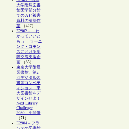
大学附属図書
館医学部分館
でのカビ被害
資料の清掃作
業
（427）
E2902 – 「わ
かっていいと
も!」：ラーニ
ング・コモン
ズにおける学
際交流支援企
画
（85）
東京大学附属
図書館、第2
回デジタル図
書館コンペテ
ィション「東
大図書館をデ
ザインせよ！
Next Library
Challenge
2030」を開催
（71）
E2904 – フラ
ンスの図書館