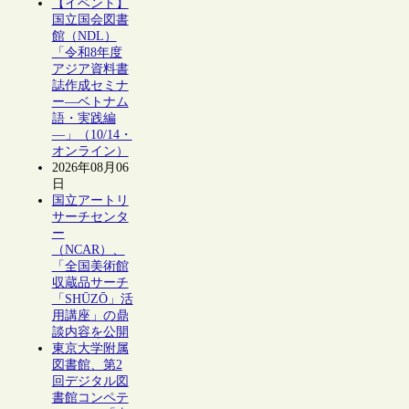
【イベント】
国立国会図書
館（NDL）
「令和8年度
アジア資料書
誌作成セミナ
ー―ベトナム
語・実践編
―」（10/14・
オンライン）
2026年08月06
日
国立アートリ
サーチセンタ
ー
（NCAR）、
「全国美術館
収蔵品サーチ
「SHŪZŌ」活
用講座」の鼎
談内容を公開
東京大学附属
図書館、第2
回デジタル図
書館コンペテ