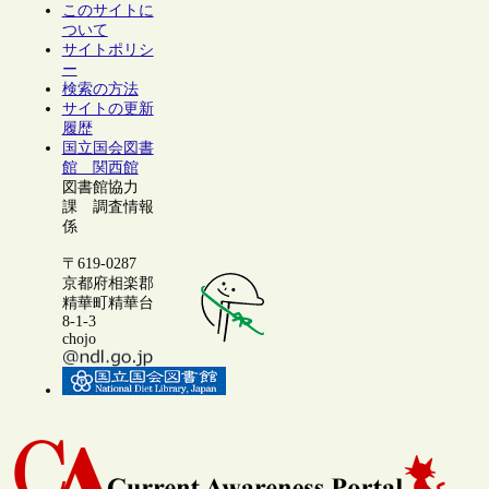
このサイトに
ついて
サイトポリシ
ー
検索の方法
サイトの更新
履歴
国立国会図書
館 関西館
図書館協力
課 調査情報
係
〒619-0287
京都府相楽郡
精華町精華台
8-1-3
chojo