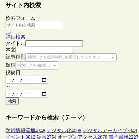
サイト内検索
検索フォーム
詳細検索
タイトル
本文
記事種別
検索したい記事種別を選択してください
館種
検索したい館種を選択してください
投稿日
～
検索
キーワードから検索（テーマ）
学術情報流通
4348
デジタル化
4098
デジタルアーカイブ
3349
イベント
3012
災害
2754
オープンアクセス
2678
電子書籍
2227