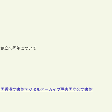
創立40周年について
韓国
香港
文書館
デジタルアーカイブ
災害
国立公文書館