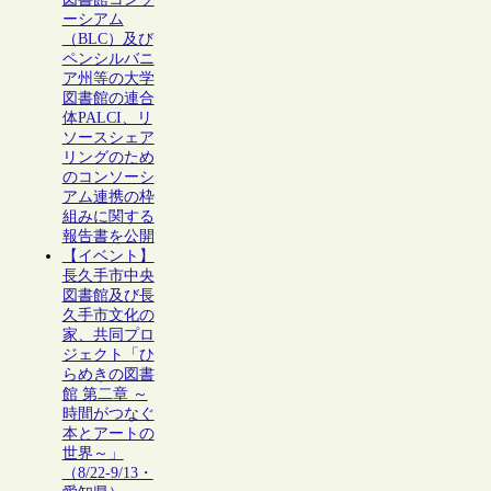
ーシアム
（BLC）及び
ペンシルバニ
ア州等の大学
図書館の連合
体PALCI、リ
ソースシェア
リングのため
のコンソーシ
アム連携の枠
組みに関する
報告書を公開
【イベント】
長久手市中央
図書館及び長
久手市文化の
家、共同プロ
ジェクト「ひ
らめきの図書
館 第二章 ～
時間がつなぐ
本とアートの
世界～」
（8/22-9/13・