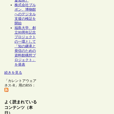
愛知県）
株式会社ブル
ボン、博物館
へのデジタル
支援の検証を
開始
福島大学、創
立80周年記念
プロジェクト
の一環として
「知の継承と
発信のための
資料館構想プ
ロジェクト」
を発表
続きを見る
「カレントアウェア
ネス-R」用のRSS：
よく読まれている
コンテンツ（本
日）