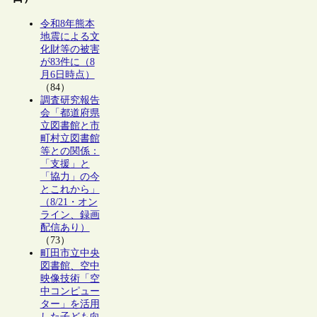
令和8年熊本
地震による文
化財等の被害
が83件に（8
月6日時点）
（84）
調査研究報告
会「都道府県
立図書館と市
町村立図書館
等との関係：
「支援」と
「協力」の今
とこれから」
（8/21・オン
ライン、録画
配信あり）
（73）
町田市立中央
図書館、空中
映像技術「空
中コンピュー
ター」を活用
した子ども向