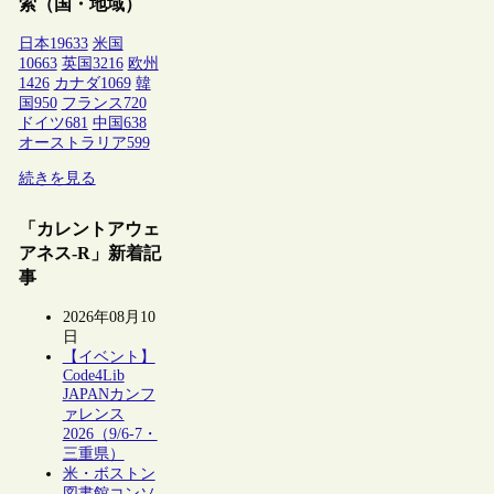
索（国・地域）
日本
19633
米国
10663
英国
3216
欧州
1426
カナダ
1069
韓
国
950
フランス
720
ドイツ
681
中国
638
オーストラリア
599
続きを見る
「カレントアウェ
アネス-R」新着記
事
2026年08月10
日
【イベント】
Code4Lib
JAPANカンフ
ァレンス
2026（9/6-7・
三重県）
米・ボストン
図書館コンソ