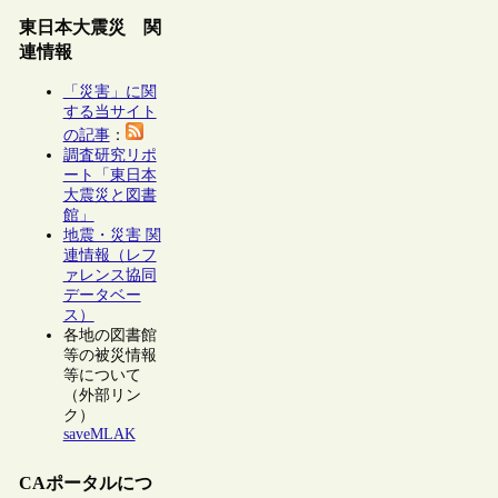
東日本大震災 関
連情報
「災害」に関
する当サイト
の記事
：
調査研究リポ
ート「東日本
大震災と図書
館」
地震・災害 関
連情報（レフ
ァレンス協同
データベー
ス）
各地の図書館
等の被災情報
等について
（外部リン
ク）
saveMLAK
CAポータルにつ