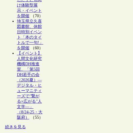
け体験型展
示・イベント
を開催
（70）
埼玉県立久喜
図書館、休館
日特別イベン
ト「本のタイ
トルで一句!」
を開催
（60）
【イベント】
人間文化研究
機構DH推進
室、「第5回
DH若手の会
（2026夏）―
デジタル・ヒ
ューマニティ
ーズで“繋が
る×広がる”人
文学―」
（8/24-25・大
阪府）
（55）
続きを見る