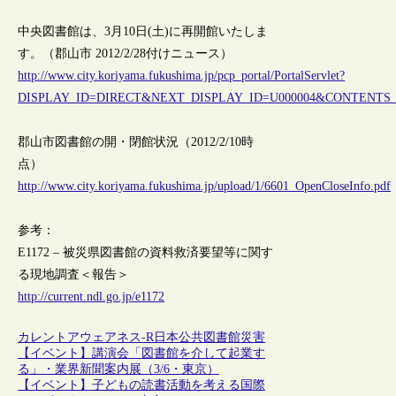
中央図書館は、3月10日(土)に再開館いたしま
す。（郡山市 2012/2/28付けニュース）
http://www.city.koriyama.fukushima.jp/pcp_portal/PortalServlet?
DISPLAY_ID=DIRECT&NEXT_DISPLAY_ID=U000004&CONTENTS_
郡山市図書館の開・閉館状況（2012/2/10時
点）
http://www.city.koriyama.fukushima.jp/upload/1/6601_OpenCloseInfo.pdf
参考：
E1172 – 被災県図書館の資料救済要望等に関す
る現地調査＜報告＞
http://current.ndl.go.jp/e1172
カレントアウェアネス-R
日本
公共図書館
災害
【イベント】講演会「図書館を介して起業す
る」・業界新聞案内展（3/6・東京）
【イベント】子どもの読書活動を考える国際