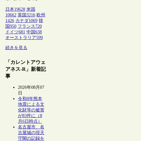
日本
19628
米国
10662
英国
3216
欧州
1426
カナダ
1069
韓
国
950
フランス
720
ドイツ
681
中国
638
オーストラリア
599
続きを見る
「カレントアウェ
アネス-R」新着記
事
2026年08月07
日
令和8年熊本
地震による文
化財等の被害
が83件に（8
月6日時点）
名古屋市、名
古屋城の現天
守閣の記録を