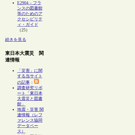
E2904 – フラ
ンスの図書館
等のためのア
クセシビリテ
ィ・ガイド
（25）
続きを見る
東日本大震災 関
連情報
「災害」に関
する当サイト
の記事
：
調査研究リポ
ート「東日本
大震災と図書
館」
地震・災害 関
連情報（レフ
ァレンス協同
データベー
ス）