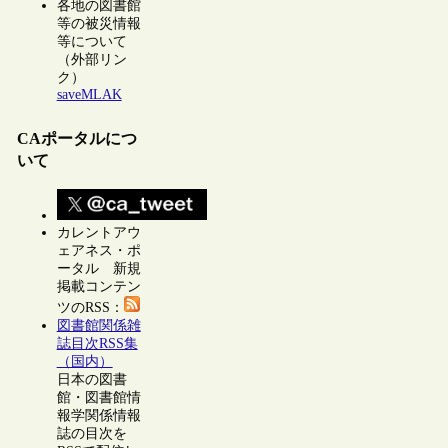
各地の図書館
等の被災情報
等について
（外部リン
ク）
saveMLAK
CAポータルにつ
いて
カレントアウ
ェアネス・ポ
ータル 新規
掲載コンテン
ツのRSS：
図書館関係雑
誌目次RSS集
（国内）
日本の図書
館・図書館情
報学関係情報
誌の目次を