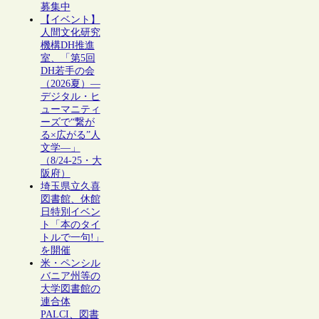
募集中
【イベント】
人間文化研究
機構DH推進
室、「第5回
DH若手の会
（2026夏）―
デジタル・ヒ
ューマニティ
ーズで“繋が
る×広がる”人
文学―」
（8/24-25・大
阪府）
埼玉県立久喜
図書館、休館
日特別イベン
ト「本のタイ
トルで一句!」
を開催
米・ペンシル
バニア州等の
大学図書館の
連合体
PALCI、図書