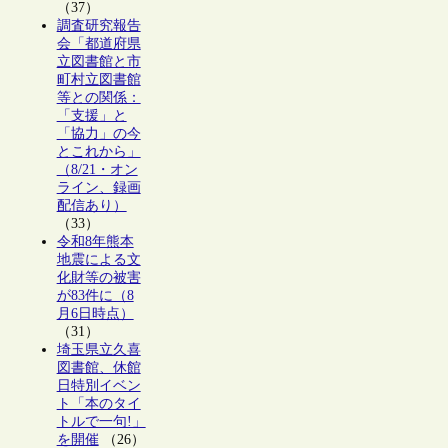
（37）
調査研究報告
会「都道府県
立図書館と市
町村立図書館
等との関係：
「支援」と
「協力」の今
とこれから」
（8/21・オン
ライン、録画
配信あり）
（33）
令和8年熊本
地震による文
化財等の被害
が83件に（8
月6日時点）
（31）
埼玉県立久喜
図書館、休館
日特別イベン
ト「本のタイ
トルで一句!」
を開催
（26）