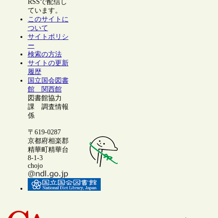
RSSで配信し
ています。
このサイトに
ついて
サイトポリシ
ー
検索の方法
サイトの更新
履歴
国立国会図書
館 関西館
図書館協力
課 調査情報
係
〒619-0287
京都府相楽郡
精華町精華台
8-1-3
chojo