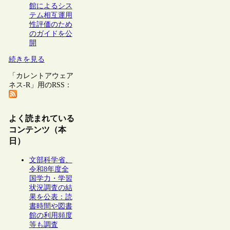
館によるシス
テム相互運用
性評価のため
のガイドを公
開
続きを見る
「カレントアウェア
ネス-R」用のRSS：
よく読まれている
コンテンツ（本
日）
文部科学省、
令和8年度全
国学力・学習
状況調査の結
果を公表：読
書時間や図書
館の利用頻度
等も調査