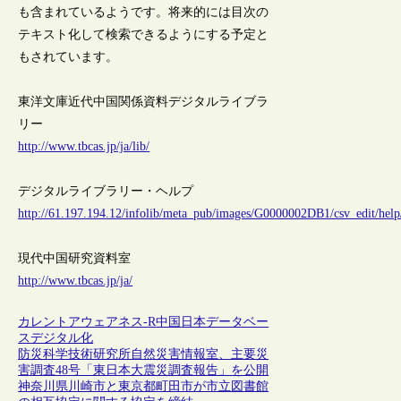
も含まれているようです。将来的には目次の
テキスト化して検索できるようにする予定と
もされています。
東洋文庫近代中国関係資料デジタルライブラ
リー
http://www.tbcas.jp/ja/lib/
デジタルライブラリー・ヘルプ
http://61.197.194.12/infolib/meta_pub/images/G0000002DB1/csv_edit/help
現代中国研究資料室
http://www.tbcas.jp/ja/
カレントアウェアネス-R
中国
日本
データベー
ス
デジタル化
防災科学技術研究所自然災害情報室、主要災
害調査48号「東日本大震災調査報告」を公開
神奈川県川崎市と東京都町田市が市立図書館