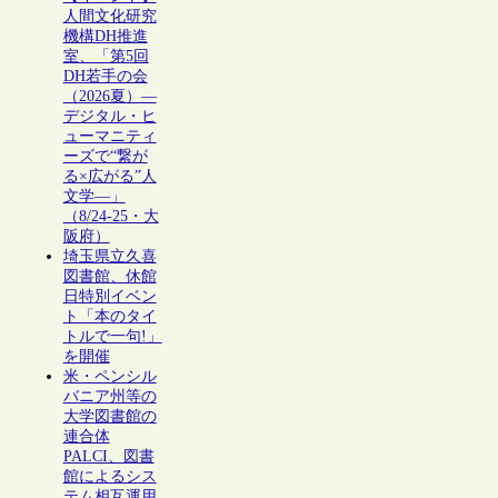
人間文化研究
機構DH推進
室、「第5回
DH若手の会
（2026夏）―
デジタル・ヒ
ューマニティ
ーズで“繋が
る×広がる”人
文学―」
（8/24-25・大
阪府）
埼玉県立久喜
図書館、休館
日特別イベン
ト「本のタイ
トルで一句!」
を開催
米・ペンシル
バニア州等の
大学図書館の
連合体
PALCI、図書
館によるシス
テム相互運用