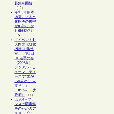
募集を開始
（12）
令和8年熊本
地震による文
化財等の被害
が83件に（8
月6日時点）
（5）
【イベント】
人間文化研究
機構DH推進
室、「第5回
DH若手の会
（2026夏）―
デジタル・ヒ
ューマニティ
ーズで“繋が
る×広がる”人
文学―」
（8/24-25・大
阪府）
（4）
E2904 – フラ
ンスの図書館
等のためのア
クセシビリテ