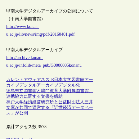
甲南大学デジタルアーカイブの公開について
（甲南大学図書館）
http://www.konan-
u.ac.jp/lib/news/img/pdf/20160401.pdf
甲南大学デジタルアーカイブ
http://archive.konan-
u.ac.jp/infolib/meta_pub/G0000005konanu
カレントアウェアネス-R
日本
大学図書館
アー
カイブ
デジタルアーカイブ
デジタル化
徳島県立図書館と鳴門教育大学附属図書館、
連携協力に関する覚書を締結
神戸大学経済経営研究所と公益財団法人三井
文庫が共同で運営する「近世経済データベー
ス」が公開
累計アクセス数:
3578