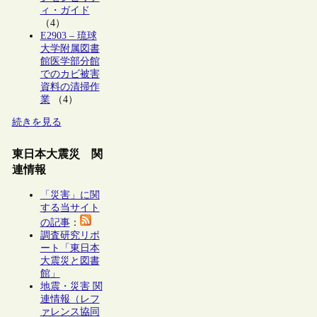
ィ・ガイド
（4）
E2903 – 琉球
大学附属図書
館医学部分館
でのカビ被害
資料の清掃作
業
（4）
続きを見る
東日本大震災 関
連情報
「災害」に関
する当サイト
の記事
：
調査研究リポ
ート「東日本
大震災と図書
館」
地震・災害 関
連情報（レフ
ァレンス協同