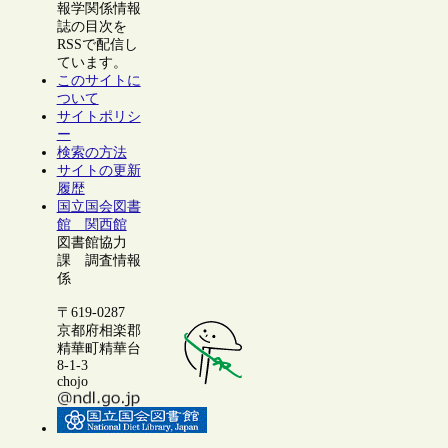
報学関係情報
誌の目次を
RSSで配信し
ています。
このサイトに
ついて
サイトポリシ
ー
検索の方法
サイトの更新
履歴
国立国会図書
館 関西館
図書館協力
課 調査情報
係
〒619-0287
京都府相楽郡
精華町精華台
8-1-3
chojo