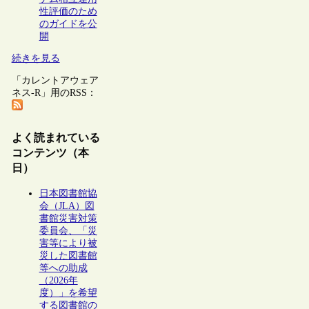
性評価のため
のガイドを公
開
続きを見る
「カレントアウェア
ネス-R」用のRSS：
よく読まれている
コンテンツ（本
日）
日本図書館協
会（JLA）図
書館災害対策
委員会、「災
害等により被
災した図書館
等への助成
（2026年
度）」を希望
する図書館の