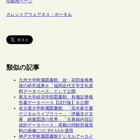
印刷用ページ
カレントアウェアネス・ポータル
類似の記事
九州大学附属図書館、故・花田俊典教
授の研究成果を「福岡近代文学文化資
料データベース」として公開
東京大学経済学部図書館、有価証券報
告書データベース【試行版】を公開
名古屋大学附属図書館、「高木家文書
デジタルライブラリー」「伊藤圭介文
庫 錦窠図譜の世界」「古典籍内容記
述的データベース」搭載の同館所蔵資
料の画像にCC BY-SAを適用
神戸大学附属図書館デジタルアーカイ