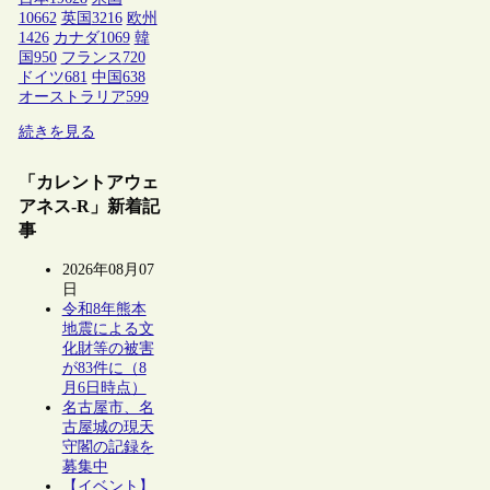
10662
英国
3216
欧州
1426
カナダ
1069
韓
国
950
フランス
720
ドイツ
681
中国
638
オーストラリア
599
続きを見る
「カレントアウェ
アネス-R」新着記
事
2026年08月07
日
令和8年熊本
地震による文
化財等の被害
が83件に（8
月6日時点）
名古屋市、名
古屋城の現天
守閣の記録を
募集中
【イベント】