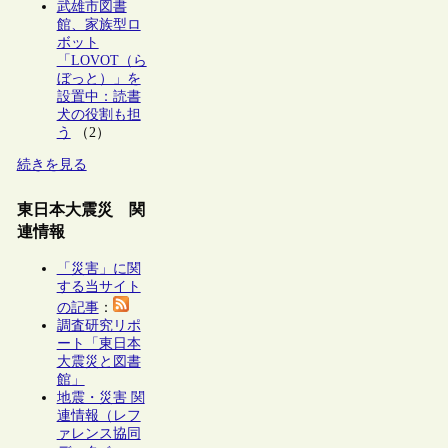
武雄市図書
館、家族型ロ
ボット
「LOVOT（ら
ぼっと）」を
設置中：読書
犬の役割も担
う
（2）
続きを見る
東日本大震災 関
連情報
「災害」に関
する当サイト
の記事
：
調査研究リポ
ート「東日本
大震災と図書
館」
地震・災害 関
連情報（レフ
ァレンス協同