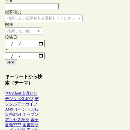
本文
記事種別
検索したい記事種別を選択してください
館種
検索したい館種を選択してください
投稿日
～
検索
キーワードから検
索（テーマ）
学術情報流通
4348
デジタル化
4098
デ
ジタルアーカイブ
3349
イベント
3012
災害
2754
オープン
アクセス
2678
電子
書籍
2227
図書館サ