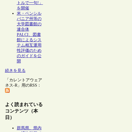
トルで一句!」
を開催
米・ペンシル
バニア州等の
大学図書館の
連合体
PALCI、図書
館によるシス
テム相互運用
性評価のため
のガイドを公
開
続きを見る
「カレントアウェア
ネス-R」用のRSS：
よく読まれている
コンテンツ（本
日）
群馬県、県内