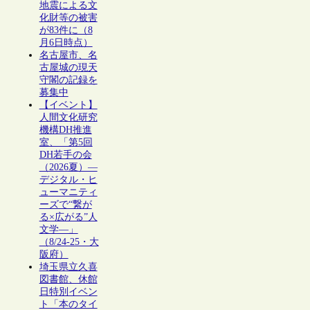
地震による文
化財等の被害
が83件に（8
月6日時点）
名古屋市、名
古屋城の現天
守閣の記録を
募集中
【イベント】
人間文化研究
機構DH推進
室、「第5回
DH若手の会
（2026夏）―
デジタル・ヒ
ューマニティ
ーズで“繋が
る×広がる”人
文学―」
（8/24-25・大
阪府）
埼玉県立久喜
図書館、休館
日特別イベン
ト「本のタイ