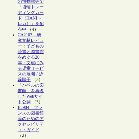
の博物館等で
「埴輪トレー
ディングカー
ド（HANIト
レカ）」を配
布中
（4）
CA2103 – 研
究文献レビュ
ー：子どもの
読書と図書館
をめぐる20
年：文献にみ
る児童サービ
スの展開 / 汐
﨑順子
（3）
「バベルの図
書館」を再現
したWebサイ
ト公開
（3）
E2904 – フラ
ンスの図書館
等のためのア
クセシビリテ
ィ・ガイド
（2）