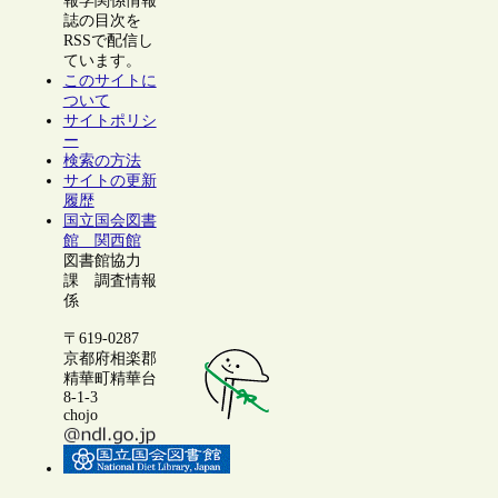
報学関係情報
誌の目次を
RSSで配信し
ています。
このサイトに
ついて
サイトポリシ
ー
検索の方法
サイトの更新
履歴
国立国会図書
館 関西館
図書館協力
課 調査情報
係
〒619-0287
京都府相楽郡
精華町精華台
8-1-3
chojo