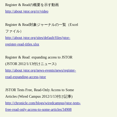
Register & Readの概要を示す動画
http://about.jstor.org/rr/video
Register & Read対象ジャーナルの一覧（Excel
ファイル）
http://about.jstor.org/sites/default/files/jstor-
register-read-titles.xlsx
Register & Read: expanding access to JSTOR
(JSTOR 2012/1/13付けニュース)
http://about.jstor.org/news-events/news/register-
read-expanding-access-jstor
JSTOR Tests Free, Read-Only Access to Some
Articles (Wired Campus 2012/1/13付け記事)
http://chronicle.com/blogs/wiredcampus/jstor-tests-
free-read-only-access-to-some-articles/34908