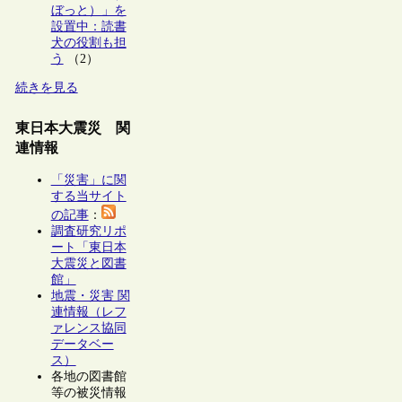
ぼっと）」を
設置中：読書
犬の役割も担
う
（2）
続きを見る
東日本大震災 関
連情報
「災害」に関
する当サイト
の記事
：
調査研究リポ
ート「東日本
大震災と図書
館」
地震・災害 関
連情報（レフ
ァレンス協同
データベー
ス）
各地の図書館
等の被災情報