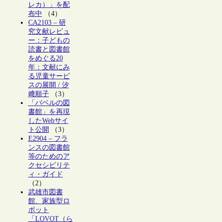
レカ）」を配
布中
（4）
CA2103 – 研
究文献レビュ
ー：子どもの
読書と図書館
をめぐる20
年：文献にみ
る児童サービ
スの展開 / 汐
﨑順子
（3）
「バベルの図
書館」を再現
したWebサイ
ト公開
（3）
E2904 – フラ
ンスの図書館
等のためのア
クセシビリテ
ィ・ガイド
（2）
武雄市図書
館、家族型ロ
ボット
「LOVOT（ら