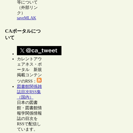
等について
（外部リン
ク）
saveMLAK
CAポータルにつ
いて
カレントアウ
ェアネス・ポ
ータル 新規
掲載コンテン
ツのRSS：
図書館関係雑
誌目次RSS集
（国内）
日本の図書
館・図書館情
報学関係情報
誌の目次を
RSSで配信し
ています。