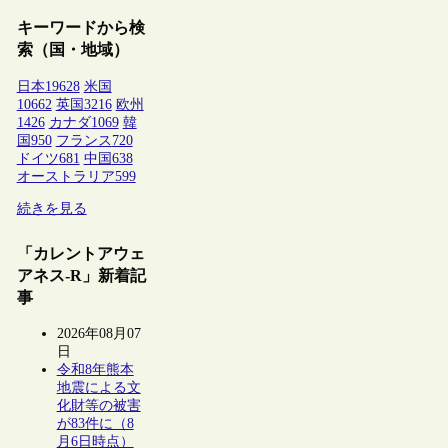
キーワードから検
索（国・地域）
日本
19628
米国
10662
英国
3216
欧州
1426
カナダ
1069
韓
国
950
フランス
720
ドイツ
681
中国
638
オーストラリア
599
続きを見る
「カレントアウェ
アネス-R」新着記
事
2026年08月07
日
令和8年熊本
地震による文
化財等の被害
が83件に（8
月6日時点）