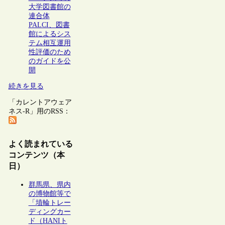
大学図書館の
連合体
PALCI、図書
館によるシス
テム相互運用
性評価のため
のガイドを公
開
続きを見る
「カレントアウェア
ネス-R」用のRSS：
よく読まれている
コンテンツ（本
日）
群馬県、県内
の博物館等で
「埴輪トレー
ディングカー
ド（HANIト