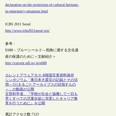
declaration-on-the-protection-of-cultural-heritage-
in-emergency-situations.html
ICBS 2011 Seoul
http://www.icbs2011seoul.org/
参考：
E688 – ブルーシールド―危険に瀕する文化遺
産の保護のために＜文献紹介＞
http://current.ndl.go.jp/e688
カレントアウェアネス-R
韓国
災害
資料保存
シンポジウム「東日本大震災の記録とその活
用～311まるごとアーカイブスの目指すもの
～」の動画が公開
文部科学省、『学校が社会と協働して一日も
早くすべての児童生徒に充実したキャリア教
育を行うために』を公開
累計アクセス数:
7123