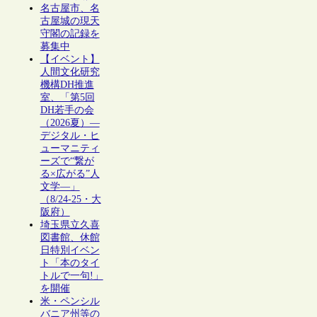
名古屋市、名
古屋城の現天
守閣の記録を
募集中
【イベント】
人間文化研究
機構DH推進
室、「第5回
DH若手の会
（2026夏）―
デジタル・ヒ
ューマニティ
ーズで“繋が
る×広がる”人
文学―」
（8/24-25・大
阪府）
埼玉県立久喜
図書館、休館
日特別イベン
ト「本のタイ
トルで一句!」
を開催
米・ペンシル
バニア州等の