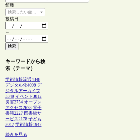
館種
検索したい館種を選択してください
投稿日
～
検索
キーワードから検
索（テーマ）
学術情報流通
4348
デジタル化
4098
デ
ジタルアーカイブ
3349
イベント
3012
災害
2754
オープン
アクセス
2678
電子
書籍
2227
図書館サ
ービス
2178
子ども
2017
学術情報
1947
続きを見る