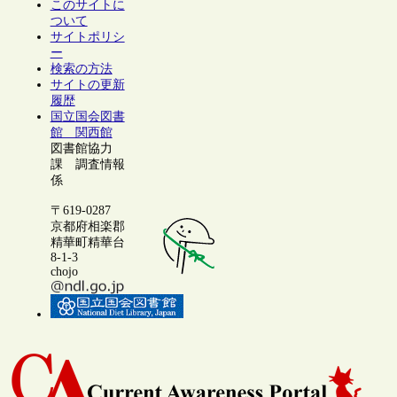
このサイトに
ついて
サイトポリシ
ー
検索の方法
サイトの更新
履歴
国立国会図書
館 関西館
図書館協力
課 調査情報
係
〒619-0287
京都府相楽郡
精華町精華台
8-1-3
chojo