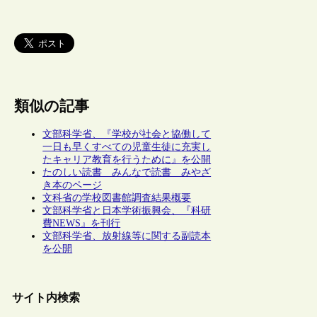
類似の記事
文部科学省、『学校が社会と協働して
一日も早くすべての児童生徒に充実し
たキャリア教育を行うために』を公開
たのしい読書 みんなで読書 みやざ
き本のページ
文科省の学校図書館調査結果概要
文部科学省と日本学術振興会、『科研
費NEWS』を刊行
文部科学省、放射線等に関する副読本
を公開
サイト内検索