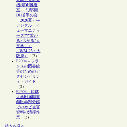
機構DH推進
室、「第5回
DH若手の会
（2026夏）―
デジタル・ヒ
ューマニティ
ーズで“繋が
る×広がる”人
文学―」
（8/24-25・大
阪府）
（3）
E2904 – フラ
ンスの図書館
等のためのア
クセシビリテ
ィ・ガイド
（3）
E2903 – 琉球
大学附属図書
館医学部分館
でのカビ被害
資料の清掃作
業
（3）
続きを見る