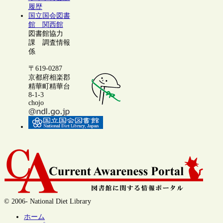
履歴
国立国会図書
館 関西館
図書館協力
課 調査情報
係
〒619-0287
京都府相楽郡
精華町精華台
8-1-3
chojo
© 2006- National Diet Library
ホーム