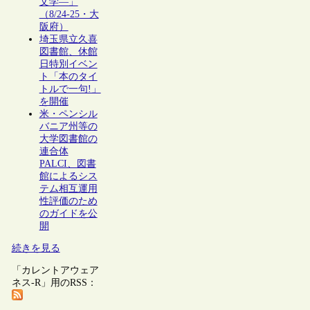
文学―」
（8/24-25・大
阪府）
埼玉県立久喜
図書館、休館
日特別イベン
ト「本のタイ
トルで一句!」
を開催
米・ペンシル
バニア州等の
大学図書館の
連合体
PALCI、図書
館によるシス
テム相互運用
性評価のため
のガイドを公
開
続きを見る
「カレントアウェア
ネス-R」用のRSS：