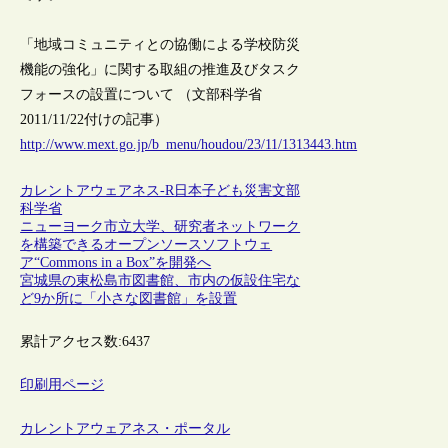
「地域コミュニティとの協働による学校防災
機能の強化」に関する取組の推進及びタスク
フォースの設置について （文部科学省
2011/11/22付けの記事）
http://www.mext.go.jp/b_menu/houdou/23/11/1313443.htm
カレントアウェアネス-R
日本
子ども
災害
文部
科学省
ニューヨーク市立大学、研究者ネットワーク
を構築できるオープンソースソフトウェ
ア“Commons in a Box”を開発へ
宮城県の東松島市図書館、市内の仮設住宅な
ど9か所に「小さな図書館」を設置
累計アクセス数:
6437
印刷用ページ
カレントアウェアネス・ポータル