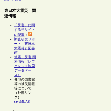
東日本大震災 関
連情報
「災害」に関
する当サイト
の記事
：
調査研究リポ
ート「東日本
大震災と図書
館」
地震・災害 関
連情報（レフ
ァレンス協同
データベー
ス）
各地の図書館
等の被災情報
等について
（外部リン
ク）
saveMLAK