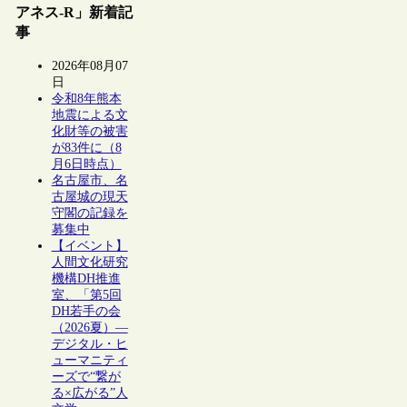
アネス-R」新着記
事
2026年08月07
日
令和8年熊本
地震による文
化財等の被害
が83件に（8
月6日時点）
名古屋市、名
古屋城の現天
守閣の記録を
募集中
【イベント】
人間文化研究
機構DH推進
室、「第5回
DH若手の会
（2026夏）―
デジタル・ヒ
ューマニティ
ーズで“繋が
る×広がる”人