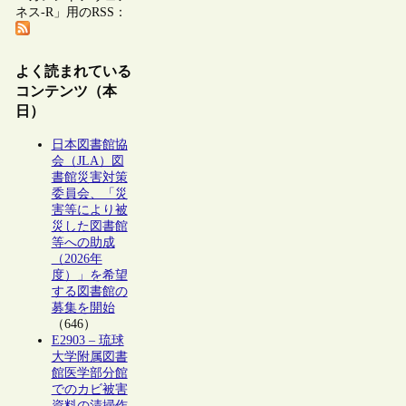
ネス-R」用のRSS：
よく読まれている
コンテンツ（本
日）
日本図書館協
会（JLA）図
書館災害対策
委員会、「災
害等により被
災した図書館
等への助成
（2026年
度）」を希望
する図書館の
募集を開始
（646）
E2903 – 琉球
大学附属図書
館医学部分館
でのカビ被害
資料の清掃作