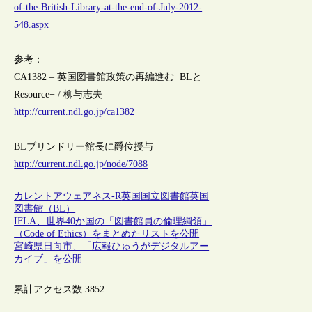
of-the-British-Library-at-the-end-of-July-2012-
548.aspx
参考：
CA1382 – 英国図書館政策の再編進む−BLと
Resource− / 柳与志夫
http://current.ndl.go.jp/ca1382
BLブリンドリー館長に爵位授与
http://current.ndl.go.jp/node/7088
カレントアウェアネス-R
英国
国立図書館
英国
図書館（BL）
IFLA、世界40か国の「図書館員の倫理綱領」
（Code of Ethics）をまとめたリストを公開
宮崎県日向市、「広報ひゅうがデジタルアー
カイブ」を公開
累計アクセス数:
3852