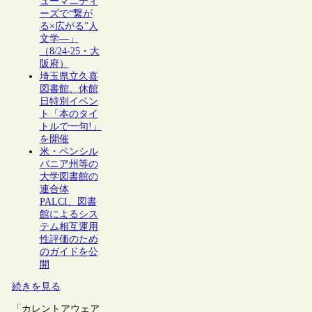
ューマニティ
ーズで“繋が
る×広がる”人
文学―」
（8/24-25・大
阪府）
埼玉県立久喜
図書館、休館
日特別イベン
ト「本のタイ
トルで一句!」
を開催
米・ペンシル
バニア州等の
大学図書館の
連合体
PALCI、図書
館によるシス
テム相互運用
性評価のため
のガイドを公
開
続きを見る
「カレントアウェア