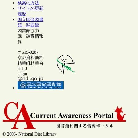
検索の方法
サイトの更新
履歴
国立国会図書
館 関西館
図書館協力
課 調査情報
係
〒619-0287
京都府相楽郡
精華町精華台
8-1-3
chojo
© 2006- National Diet Library