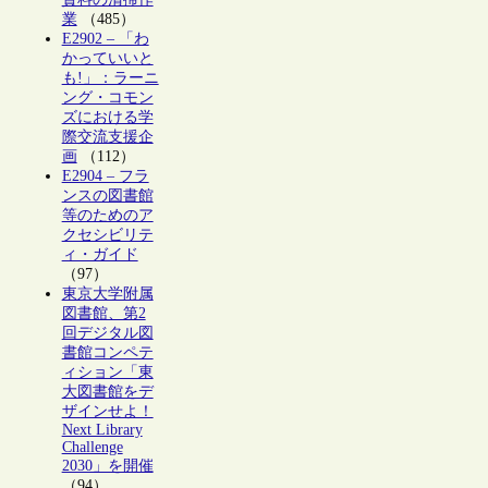
業
（485）
E2902 – 「わ
かっていいと
も!」：ラーニ
ング・コモン
ズにおける学
際交流支援企
画
（112）
E2904 – フラ
ンスの図書館
等のためのア
クセシビリテ
ィ・ガイド
（97）
東京大学附属
図書館、第2
回デジタル図
書館コンペテ
ィション「東
大図書館をデ
ザインせよ！
Next Library
Challenge
2030」を開催
（94）