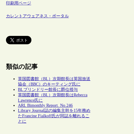
印刷用ページ
カレントアウェアネス・ポータル
類似の記事
英国図書館（BL）次期館長は英国放送
協会（BBC）のキーティング氏に
BLブリンドリー館長に爵位授与
英国図書館（BL）次期館長はRebecca
Lawrence氏に
ARL Bimonthly Report. No.246
Library Journal誌の編集主幹を15年務め
たFrancine Fialkoff氏が同誌を離れるこ
とに