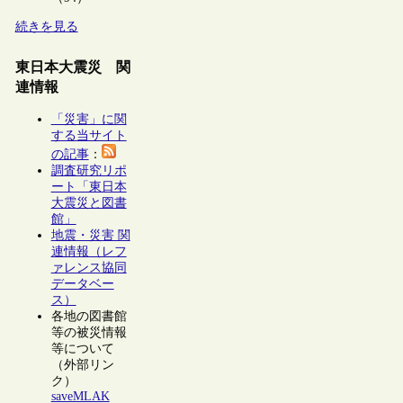
続きを見る
東日本大震災 関
連情報
「災害」に関
する当サイト
の記事
：
調査研究リポ
ート「東日本
大震災と図書
館」
地震・災害 関
連情報（レフ
ァレンス協同
データベー
ス）
各地の図書館
等の被災情報
等について
（外部リン
ク）
saveMLAK