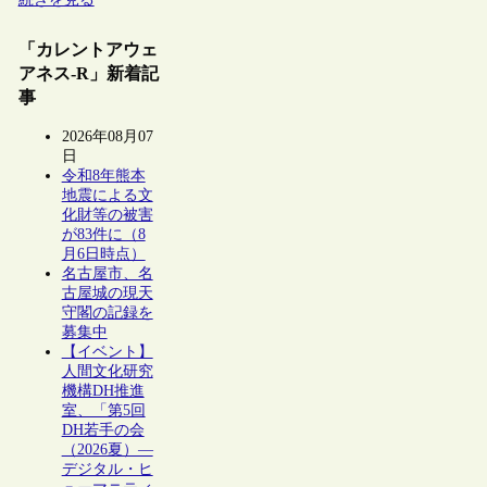
「カレントアウェ
アネス-R」新着記
事
2026年08月07
日
令和8年熊本
地震による文
化財等の被害
が83件に（8
月6日時点）
名古屋市、名
古屋城の現天
守閣の記録を
募集中
【イベント】
人間文化研究
機構DH推進
室、「第5回
DH若手の会
（2026夏）―
デジタル・ヒ