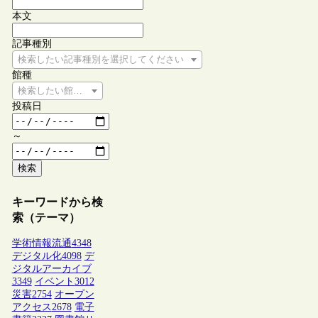
本文
記事種別
検索したい記事種別を選択してください
館種
検索したい館種を選択してください
投稿日
～
検索
キーワードから検
索（テーマ）
学術情報流通
4348
デジタル化
4098
デ
ジタルアーカイブ
3349
イベント
3012
災害
2754
オープン
アクセス
2678
電子