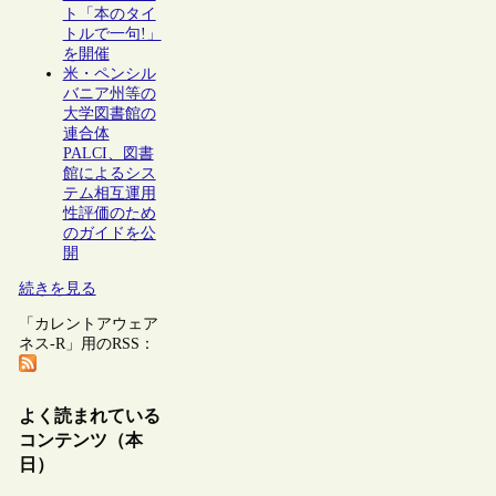
ト「本のタイ
トルで一句!」
を開催
米・ペンシル
バニア州等の
大学図書館の
連合体
PALCI、図書
館によるシス
テム相互運用
性評価のため
のガイドを公
開
続きを見る
「カレントアウェア
ネス-R」用のRSS：
よく読まれている
コンテンツ（本
日）