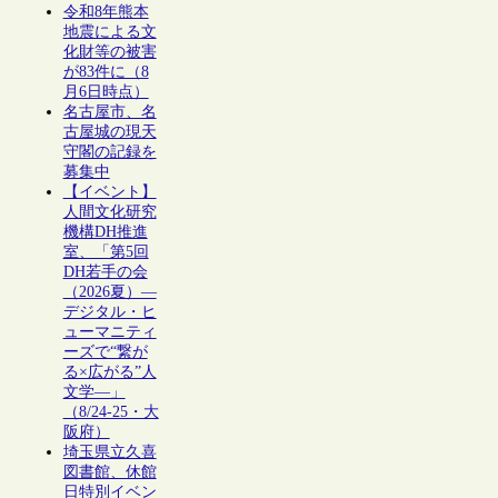
令和8年熊本
地震による文
化財等の被害
が83件に（8
月6日時点）
名古屋市、名
古屋城の現天
守閣の記録を
募集中
【イベント】
人間文化研究
機構DH推進
室、「第5回
DH若手の会
（2026夏）―
デジタル・ヒ
ューマニティ
ーズで“繋が
る×広がる”人
文学―」
（8/24-25・大
阪府）
埼玉県立久喜
図書館、休館
日特別イベン