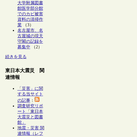
大学附属図書
館医学部分館
でのカビ被害
資料の清掃作
業
（3）
名古屋市、名
古屋城の現天
守閣の記録を
募集中
（2）
続きを見る
東日本大震災 関
連情報
「災害」に関
する当サイト
の記事
：
調査研究リポ
ート「東日本
大震災と図書
館」
地震・災害 関
連情報（レフ