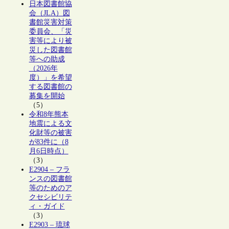
日本図書館協
会（JLA）図
書館災害対策
委員会、「災
害等により被
災した図書館
等への助成
（2026年
度）」を希望
する図書館の
募集を開始
（5）
令和8年熊本
地震による文
化財等の被害
が83件に（8
月6日時点）
（3）
E2904 – フラ
ンスの図書館
等のためのア
クセシビリテ
ィ・ガイド
（3）
E2903 – 琉球