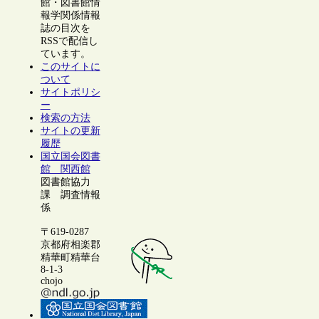
館・図書館情
報学関係情報
誌の目次を
RSSで配信し
ています。
このサイトに
ついて
サイトポリシ
ー
検索の方法
サイトの更新
履歴
国立国会図書
館 関西館
図書館協力
課 調査情報
係
〒619-0287
京都府相楽郡
精華町精華台
8-1-3
chojo