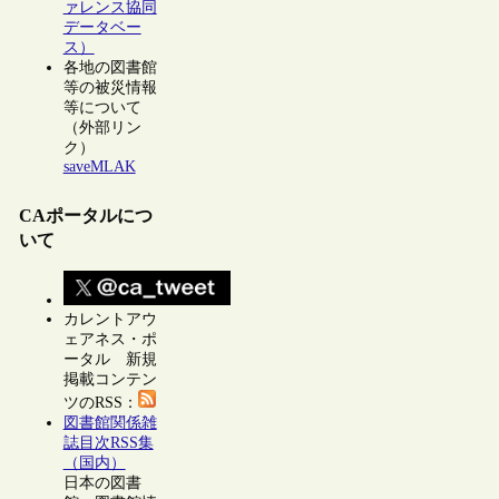
ァレンス協同
データベー
ス）
各地の図書館
等の被災情報
等について
（外部リン
ク）
saveMLAK
CAポータルにつ
いて
カレントアウ
ェアネス・ポ
ータル 新規
掲載コンテン
ツのRSS：
図書館関係雑
誌目次RSS集
（国内）
日本の図書