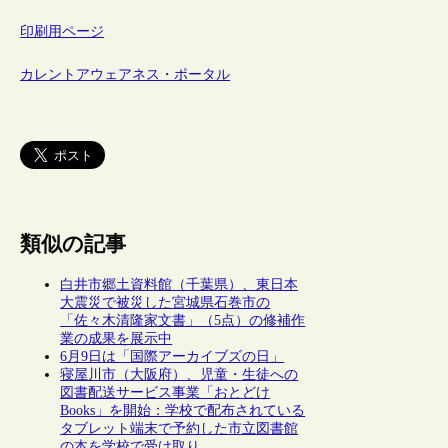
印刷用ページ
カレントアウェアネス・ポータル
類似の記事
白井市郷土資料館（千葉県）、東日本
大震災で被災した宮城県石巻市の
「佐々木清隆家文書」（5点）の修補作
業の成果を展示中
6月9日は「国際アーカイブズの日」
寝屋川市（大阪府）、児童・生徒への
図書配送サービス事業「おとどけ
Books」を開始：学校で配布されている
タブレット端末で予約した市立図書館
の本を学校で受け取り