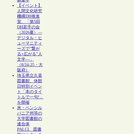
募集中
【イベント】
人間文化研究
機構DH推進
室、「第5回
DH若手の会
（2026夏）―
デジタル・ヒ
ューマニティ
ーズで“繋が
る×広がる”人
文学―」
（8/24-25・大
阪府）
埼玉県立久喜
図書館、休館
日特別イベン
ト「本のタイ
トルで一句!」
を開催
米・ペンシル
バニア州等の
大学図書館の
連合体
PALCI、図書