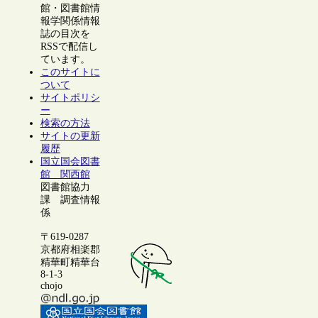
館・図書館情
報学関係情報
誌の目次を
RSSで配信し
ています。
このサイトに
ついて
サイトポリシ
ー
検索の方法
サイトの更新
履歴
国立国会図書
館 関西館
図書館協力
課 調査情報
係
〒619-0287
京都府相楽郡
精華町精華台
8-1-3
chojo