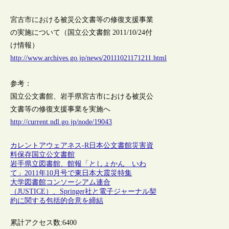
宮古市における被災公文書等の修復支援事業
の実施について（国立公文書館 2011/10/24付
け情報）
http://www.archives.go.jp/news/20111021171211.html
参考：
国立公文書館、岩手県宮古市における被災公
文書等の修復支援事業を実施へ
http://current.ndl.go.jp/node/19043
カレントアウェアネス-R
日本
公文書館
災害
資
料保存
国立公文書館
岩手県立図書館、館報「としょかん いわ
て」2011年10月号で東日本大震災特集
大学図書館コンソーシアム連合
（JUSTICE）、Springer社と電子ジャーナル契
約に関する包括的合意を締結
累計アクセス数:
6400