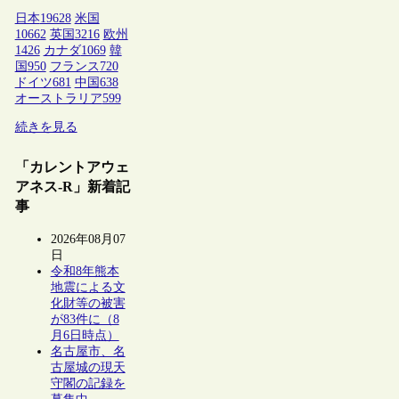
日本
19628
米国
10662
英国
3216
欧州
1426
カナダ
1069
韓
国
950
フランス
720
ドイツ
681
中国
638
オーストラリア
599
続きを見る
「カレントアウェ
アネス-R」新着記
事
2026年08月07
日
令和8年熊本
地震による文
化財等の被害
が83件に（8
月6日時点）
名古屋市、名
古屋城の現天
守閣の記録を