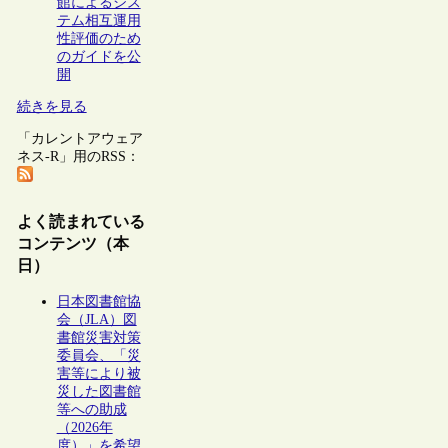
館によるシス
テム相互運用
性評価のため
のガイドを公
開
続きを見る
「カレントアウェア
ネス-R」用のRSS：
よく読まれている
コンテンツ（本
日）
日本図書館協
会（JLA）図
書館災害対策
委員会、「災
害等により被
災した図書館
等への助成
（2026年
度）」を希望