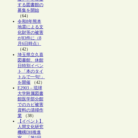
する図書館の
募集を開始
（64）
令和8年熊本
地震による文
化財等の被害
が83件に（8
月6日時点）
（42）
埼玉県立久喜
図書館、休館
日特別イベン
ト「本のタイ
トルで一句!」
を開催
（42）
E2903 – 琉球
大学附属図書
館医学部分館
でのカビ被害
資料の清掃作
業
（38）
【イベント】
人間文化研究
機構DH推進
室、「第5回