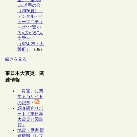
DH若手の会
（2026夏）―
デジタル・ヒ
ューマニティ
ーズで“繋が
る×広がる”人
文学―」
（8/24-25・大
阪府）
（36）
続きを見る
東日本大震災 関
連情報
「災害」に関
する当サイト
の記事
：
調査研究リポ
ート「東日本
大震災と図書
館」
地震・災害 関
連情報（レフ