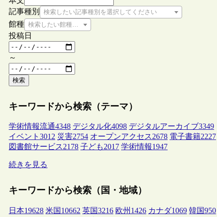
本文
記事種別
検索したい記事種別を選択してください
館種
検索したい館種を選択してください
投稿日
～
検索
キーワードから検索（テーマ）
学術情報流通
4348
デジタル化
4098
デジタルアーカイブ
3349
イベント
3012
災害
2754
オープンアクセス
2678
電子書籍
2227
図書館サービス
2178
子ども
2017
学術情報
1947
続きを見る
キーワードから検索（国・地域）
日本
19628
米国
10662
英国
3216
欧州
1426
カナダ
1069
韓国
950