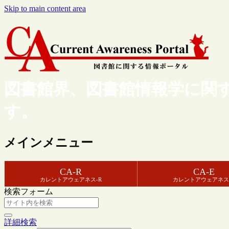
Skip to main content area
図書館界、図書館情報学に関
す。
メインメニュー
CA-R
CA-E
カレントアウェアネス-R
カレントアウェアネス
検索フォーム
詳細検索