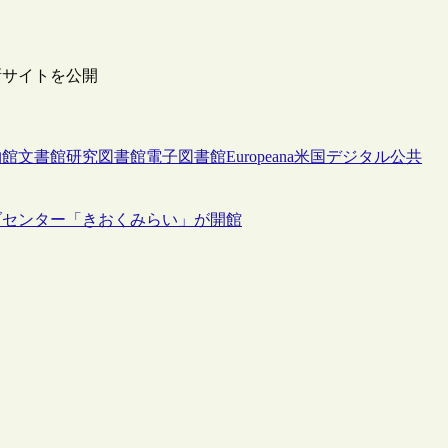
新サイトを公開
物館
文書館
研究図書館
電子図書館
Europeana
米国デジタル公共
ブセンター「きおくみらい」が開館