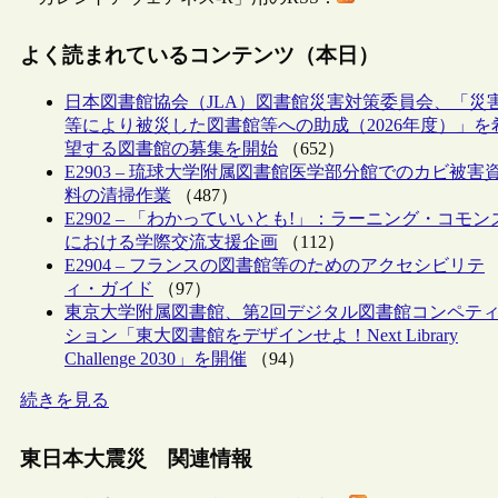
よく読まれているコンテンツ（本日）
日本図書館協会（JLA）図書館災害対策委員会、「災
等により被災した図書館等への助成（2026年度）」を
望する図書館の募集を開始
（652）
E2903 – 琉球大学附属図書館医学部分館でのカビ被害
料の清掃作業
（487）
E2902 – 「わかっていいとも!」：ラーニング・コモン
における学際交流支援企画
（112）
E2904 – フランスの図書館等のためのアクセシビリテ
ィ・ガイド
（97）
東京大学附属図書館、第2回デジタル図書館コンペテ
ション「東大図書館をデザインせよ！Next Library
Challenge 2030」を開催
（94）
続きを見る
東日本大震災 関連情報