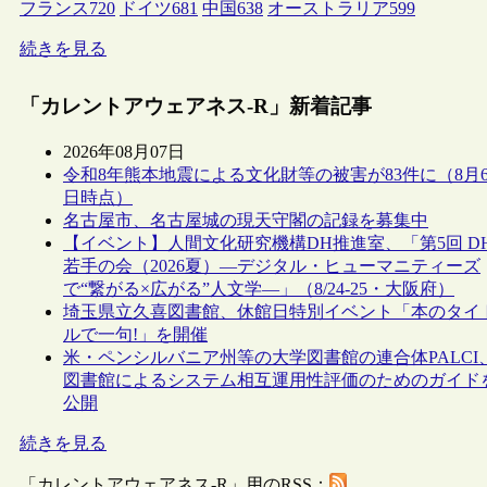
フランス
720
ドイツ
681
中国
638
オーストラリア
599
続きを見る
「カレントアウェアネス-R」新着記事
2026年08月07日
令和8年熊本地震による文化財等の被害が83件に（8月
日時点）
名古屋市、名古屋城の現天守閣の記録を募集中
【イベント】人間文化研究機構DH推進室、「第5回 D
若手の会（2026夏）―デジタル・ヒューマニティーズ
で“繋がる×広がる”人文学―」（8/24-25・大阪府）
埼玉県立久喜図書館、休館日特別イベント「本のタイ
ルで一句!」を開催
米・ペンシルバニア州等の大学図書館の連合体PALCI
図書館によるシステム相互運用性評価のためのガイド
公開
続きを見る
「カレントアウェアネス-R」用のRSS：