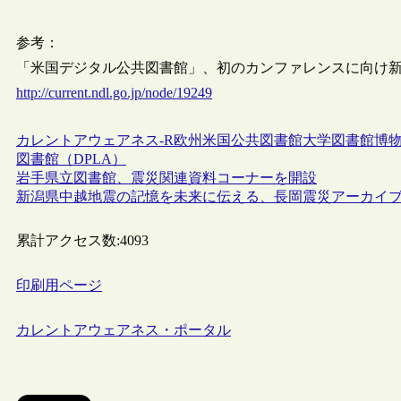
参考：
「米国デジタル公共図書館」、初のカンファレンスに向け
http://current.ndl.go.jp/node/19249
カレントアウェアネス-R
欧州
米国
公共図書館
大学図書館
博
図書館（DPLA）
岩手県立図書館、震災関連資料コーナーを開設
新潟県中越地震の記憶を未来に伝える、長岡震災アーカイ
累計アクセス数:
4093
印刷用ページ
カレントアウェアネス・ポータル