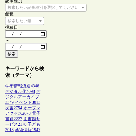
記事種別
検索したい記事種別を選択してください
館種
検索したい館種を選択してください
投稿日
～
検索
キーワードから検
索（テーマ）
学術情報流通
4348
デジタル化
4098
デ
ジタルアーカイブ
3349
イベント
3013
災害
2754
オープン
アクセス
2678
電子
書籍
2227
図書館サ
ービス
2178
子ども
2018
学術情報
1947