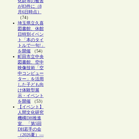
化財等の被害
が83件に（8
月6日時点）
（74）
埼玉県立久喜
図書館、休館
日特別イベン
ト「本のタイ
トルで一句!」
を開催
（54）
町田市立中央
図書館、空中
映像技術「空
中コンピュー
ター」を活用
した子ども向
け体験型展
示・イベント
を開催
（53）
【イベント】
人間文化研究
機構DH推進
室、「第5回
DH若手の会
（2026夏）―