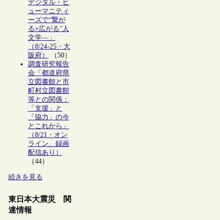
デジタル・ヒ
ューマニティ
ーズで“繋が
る×広がる”人
文学―」
（8/24-25・大
阪府）
（50）
調査研究報告
会「都道府県
立図書館と市
町村立図書館
等との関係：
「支援」と
「協力」の今
とこれから」
（8/21・オン
ライン、録画
配信あり）
（44）
続きを見る
東日本大震災 関
連情報