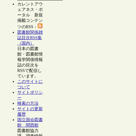
カレントアウ
ェアネス・ポ
ータル 新規
掲載コンテン
ツのRSS：
図書館関係雑
誌目次RSS集
（国内）
日本の図書
館・図書館情
報学関係情報
誌の目次を
RSSで配信し
ています。
このサイトに
ついて
サイトポリシ
ー
検索の方法
サイトの更新
履歴
国立国会図書
館 関西館
図書館協力