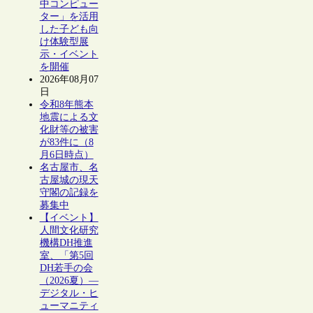
中コンピュー
ター」を活用
した子ども向
け体験型展
示・イベント
を開催
2026年08月07
日
令和8年熊本
地震による文
化財等の被害
が83件に（8
月6日時点）
名古屋市、名
古屋城の現天
守閣の記録を
募集中
【イベント】
人間文化研究
機構DH推進
室、「第5回
DH若手の会
（2026夏）―
デジタル・ヒ
ューマニティ