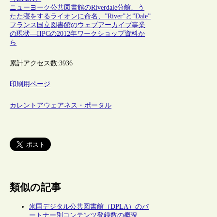
ニューヨーク公共図書館のRiverdale分館、う
たた寝をするライオンに命名、”River”と”Dale”
フランス国立図書館のウェブアーカイブ事業
の現状―IIPCの2012年ワークショップ資料か
ら
累計アクセス数:
3936
印刷用ページ
カレントアウェアネス・ポータル
類似の記事
米国デジタル公共図書館（DPLA）のパ
ートナー別コンテンツ登録数の概況