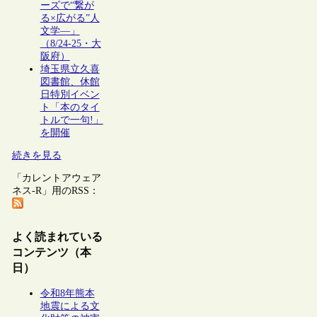
ーズで“繋が
る×広がる”人
文学―」
（8/24-25・大
阪府）
埼玉県立久喜
図書館、休館
日特別イベン
ト「本のタイ
トルで一句!」
を開催
続きを見る
「カレントアウェア
ネス-R」用のRSS：
よく読まれている
コンテンツ（本
日）
令和8年熊本
地震による文