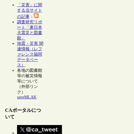
「災害」に関
する当サイト
の記事
：
調査研究リポ
ート「東日本
大震災と図書
館」
地震・災害 関
連情報（レフ
ァレンス協同
データベー
ス）
各地の図書館
等の被災情報
等について
（外部リン
ク）
saveMLAK
CAポータルにつ
いて