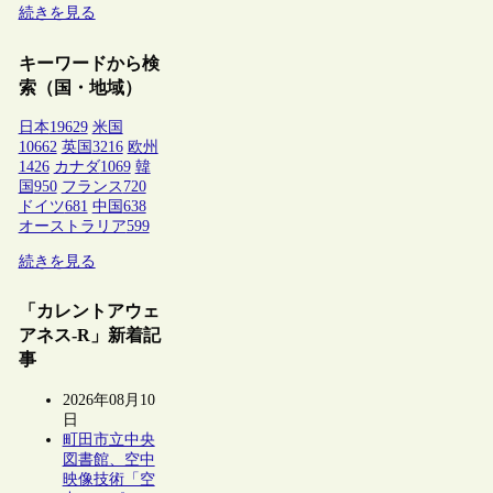
続きを見る
キーワードから検
索（国・地域）
日本
19629
米国
10662
英国
3216
欧州
1426
カナダ
1069
韓
国
950
フランス
720
ドイツ
681
中国
638
オーストラリア
599
続きを見る
「カレントアウェ
アネス-R」新着記
事
2026年08月10
日
町田市立中央
図書館、空中
映像技術「空