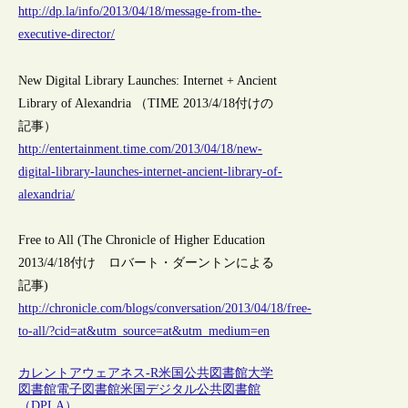
http://dp.la/info/2013/04/18/message-from-the-
executive-director/
New Digital Library Launches: Internet + Ancient
Library of Alexandria （TIME 2013/4/18付けの
記事）
http://entertainment.time.com/2013/04/18/new-
digital-library-launches-internet-ancient-library-of-
alexandria/
Free to All (The Chronicle of Higher Education
2013/4/18付け ロバート・ダーントンによる
記事)
http://chronicle.com/blogs/conversation/2013/04/18/free-
to-all/?cid=at&utm_source=at&utm_medium=en
カレントアウェアネス-R
米国
公共図書館
大学
図書館
電子図書館
米国デジタル公共図書館
（DPLA）