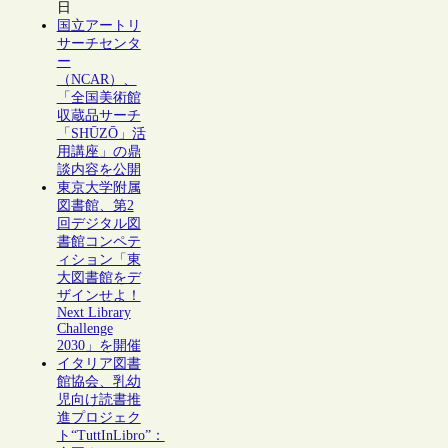
日
国立アートリ
サーチセンタ
ー
（NCAR）、
「全国美術館
収蔵品サーチ
「SHŪZŌ」活
用講座」の鼎
談内容を公開
東京大学附属
図書館、第2
回デジタル図
書館コンペテ
ィション「東
大図書館をデ
ザインせよ！
Next Library
Challenge
2030」を開催
イタリア図書
館協会、乳幼
児向け読書推
進プロジェク
ト“TuttInLibro”：