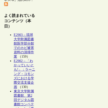
よく読まれている
コンテンツ（本
日）
E2903 – 琉球
大学附属図書
館医学部分館
でのカビ被害
資料の清掃作
業
（159）
E2902 – 「わ
かっていいと
も!」：ラーニ
ング・コモン
ズにおける学
際交流支援企
画
（130）
東京大学附属
図書館、第2
回デジタル図
書館コンペテ