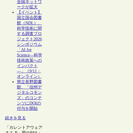
全国ネットワ
ークが拡大
【イベント】
国立国会図書
館（NDL）、
科学技術に関
する調査プロ
ジェクト2026
シンポジウム
「AI for
Science―科学
技術政策への
インパクト
―」（9/11・
オンライン）
県立長野図書
館、「信州デ
ジタルコモン
ズ」のコンテ
ンツにDOIの
付与を開始
続きを見る
「カレントアウェア
ネス-R」用のRSS：