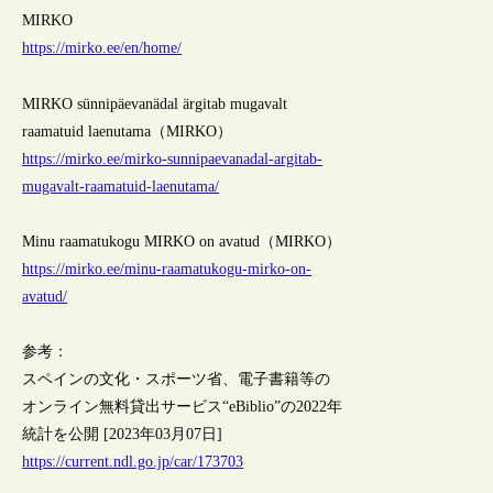
MIRKO
https://mirko.ee/en/home/
MIRKO sünnipäevanädal ärgitab mugavalt
raamatuid laenutama（MIRKO）
https://mirko.ee/mirko-sunnipaevanadal-argitab-
mugavalt-raamatuid-laenutama/
Minu raamatukogu MIRKO on avatud（MIRKO）
https://mirko.ee/minu-raamatukogu-mirko-on-
avatud/
参考：
スペインの文化・スポーツ省、電子書籍等の
オンライン無料貸出サービス“eBiblio”の2022年
統計を公開 [2023年03月07日]
https://current.ndl.go.jp/car/173703