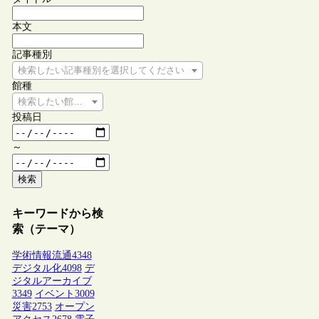
本文
記事種別
検索したい記事種別を選択してください
館種
検索したい館種を選択してください
投稿日
～
検索
キーワードから検
索（テーマ）
学術情報流通
4348
デジタル化
4098
デ
ジタルアーカイブ
3349
イベント
3009
災害
2753
オープン