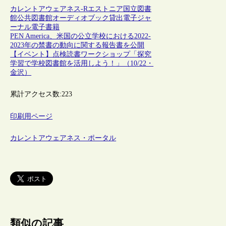
カレントアウェアネス-R
エストニア
国立図書
館
公共図書館
オーディオブック
貸出
電子ジャ
ーナル
電子書籍
PEN America、米国の公立学校における2022-
2023年の禁書の動向に関する報告書を公開
【イベント】点検読書ワークショップ「探究
学習で学校図書館を活用しよう！」（10/22・
金沢）
累計アクセス数:
223
印刷用ページ
カレントアウェアネス・ポータル
類似の記事