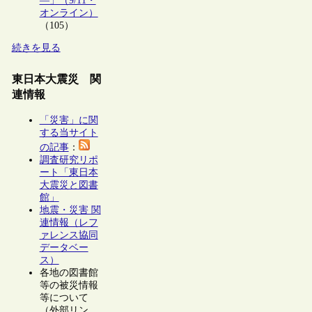
―」（9/11・
オンライン）
（105）
続きを見る
東日本大震災 関
連情報
「災害」に関
する当サイト
の記事
：
調査研究リポ
ート「東日本
大震災と図書
館」
地震・災害 関
連情報（レフ
ァレンス協同
データベー
ス）
各地の図書館
等の被災情報
等について
（外部リン