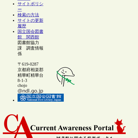
サイトポリシ
ー
検索の方法
サイトの更新
履歴
国立国会図書
館 関西館
図書館協力
課 調査情報
係
〒619-0287
京都府相楽郡
精華町精華台
8-1-3
chojo