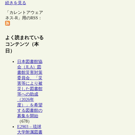
続きを見る
「カレントアウェア
ネス-R」用のRSS：
よく読まれている
コンテンツ（本
日）
日本図書館協
会（JLA）図
書館災害対策
委員会、「災
害等により被
災した図書館
等への助成
（2026年
度）」を希望
する図書館の
募集を開始
（678）
E2903 – 琉球
大学附属図書