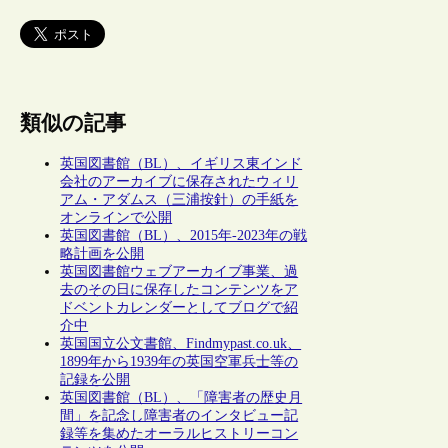
類似の記事
英国図書館（BL）、イギリス東インド
会社のアーカイブに保存されたウィリ
アム・アダムス（三浦按針）の手紙を
オンラインで公開
英国図書館（BL）、2015年-2023年の戦
略計画を公開
英国図書館ウェブアーカイブ事業、過
去のその日に保存したコンテンツをア
ドベントカレンダーとしてブログで紹
介中
英国国立公文書館、Findmypast.co.uk、
1899年から1939年の英国空軍兵士等の
記録を公開
英国図書館（BL）、「障害者の歴史月
間」を記念し障害者のインタビュー記
録等を集めたオーラルヒストリーコン