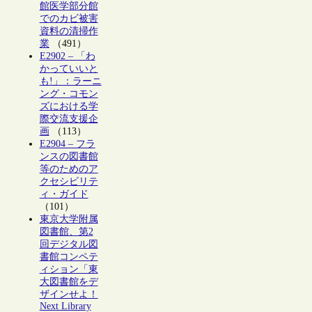
館医学部分館
でのカビ被害
資料の清掃作
業
（491）
E2902 – 「わ
かっていいと
も!」：ラーニ
ング・コモン
ズにおける学
際交流支援企
画
（113）
E2904 – フラ
ンスの図書館
等のためのア
クセシビリテ
ィ・ガイド
（101）
東京大学附属
図書館、第2
回デジタル図
書館コンペテ
ィション「東
大図書館をデ
ザインせよ！
Next Library