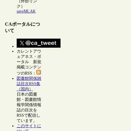
（外部リン
ク）
saveMLAK
CAポータルにつ
いて
カレントアウ
ェアネス・ポ
ータル 新規
掲載コンテン
ツのRSS：
図書館関係雑
誌目次RSS集
（国内）
日本の図書
館・図書館情
報学関係情報
誌の目次を
RSSで配信し
ています。
このサイトに