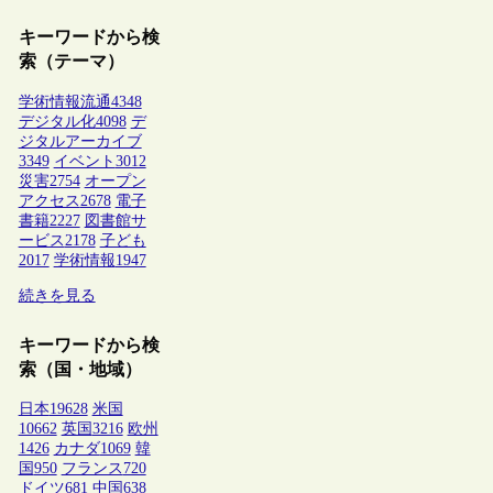
キーワードから検
索（テーマ）
学術情報流通
4348
デジタル化
4098
デ
ジタルアーカイブ
3349
イベント
3012
災害
2754
オープン
アクセス
2678
電子
書籍
2227
図書館サ
ービス
2178
子ども
2017
学術情報
1947
続きを見る
キーワードから検
索（国・地域）
日本
19628
米国
10662
英国
3216
欧州
1426
カナダ
1069
韓
国
950
フランス
720
ドイツ
681
中国
638