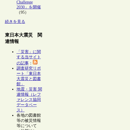
Challenge
2030」を開催
（95）
続きを見る
東日本大震災 関
連情報
「災害」に関
する当サイト
の記事
：
調査研究リポ
ート「東日本
大震災と図書
館」
地震・災害 関
連情報（レフ
ァレンス協同
データベー
ス）
各地の図書館
等の被災情報
等について