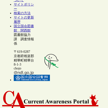
ついて
サイトポリシ
ー
検索の方法
サイトの更新
履歴
国立国会図書
館 関西館
図書館協力
課 調査情報
係
〒619-0287
京都府相楽郡
精華町精華台
8-1-3
chojo