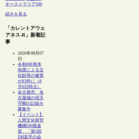
オーストラリア
599
続きを見る
「カレントアウェ
アネス-R」新着記
事
2026年08月07
日
令和8年熊本
地震による文
化財等の被害
が83件に（8
月6日時点）
名古屋市、名
古屋城の現天
守閣の記録を
募集中
【イベント】
人間文化研究
機構DH推進
室、「第5回
DH若手の会