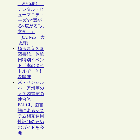
（2026夏）―
デジタル・ヒ
ューマニティ
ーズで“繋が
る×広がる”人
文学―」
（8/24-25・大
阪府）
埼玉県立久喜
図書館、休館
日特別イベン
ト「本のタイ
トルで一句!」
を開催
米・ペンシル
バニア州等の
大学図書館の
連合体
PALCI、図書
館によるシス
テム相互運用
性評価のため
のガイドを公
開