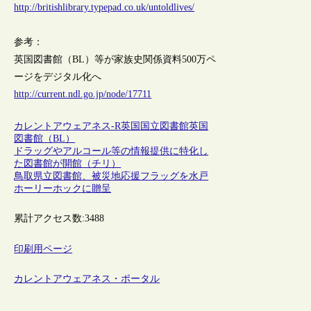
http://britishlibrary.typepad.co.uk/untoldlives/
参考：
英国図書館（BL）等が家族史関係資料500万ペ
ージをデジタル化へ
http://current.ndl.go.jp/node/17711
カレントアウェアネス-R
英国
国立図書館
英国
図書館（BL）
ドラッグやアルコール等の情報提供に特化し
た図書館が開館（チリ）
鳥取県立図書館、被災地応援フラッグを水戸
ホーリーホックに贈呈
累計アクセス数:
3488
印刷用ページ
カレントアウェアネス・ポータル