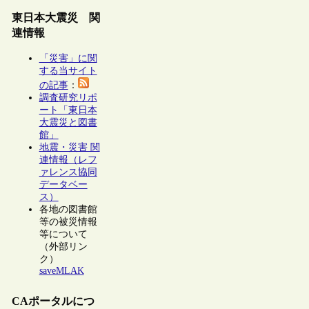
東日本大震災 関
連情報
「災害」に関
する当サイト
の記事
：
調査研究リポ
ート「東日本
大震災と図書
館」
地震・災害 関
連情報（レフ
ァレンス協同
データベー
ス）
各地の図書館
等の被災情報
等について
（外部リン
ク）
saveMLAK
CAポータルにつ