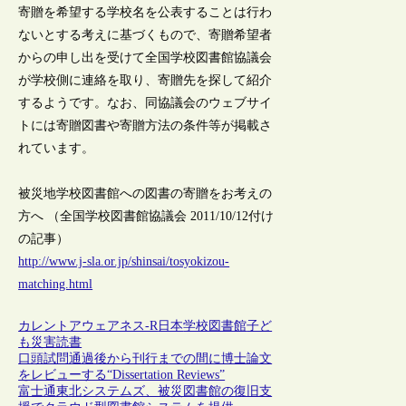
寄贈を希望する学校名を公表することは行わ
ないとする考えに基づくもので、寄贈希望者
からの申し出を受けて全国学校図書館協議会
が学校側に連絡を取り、寄贈先を探して紹介
するようです。なお、同協議会のウェブサイ
トには寄贈図書や寄贈方法の条件等が掲載さ
れています。
被災地学校図書館への図書の寄贈をお考えの
方へ （全国学校図書館協議会 2011/10/12付け
の記事）
http://www.j-sla.or.jp/shinsai/tosyokizou-
matching.html
カレントアウェアネス-R
日本
学校図書館
子ど
も
災害
読書
口頭試問通過後から刊行までの間に博士論文
をレビューする“Dissertation Reviews”
富士通東北システムズ、被災図書館の復旧支