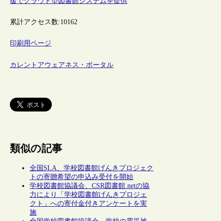
援でクラウド型図書館システムを提供
累計アクセス数:
10162
印刷用ページ
カレントアウェアネス・ポータル
類似の記事
全国SLA、学校図書館げんきプロジェク
トの寄贈希望の申込み受付を開始
学校図書館協議会、CSR図書館.netの協
力により「学校図書館げんきプロジェ
クト」への寄付金付きアンケートを実
施