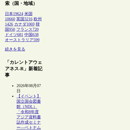
索（国・地域）
日本
19624
米国
10660
英国
3216
欧州
1426
カナダ
1069
韓
国
950
フランス
720
ドイツ
681
中国
638
オーストラリア
599
続きを見る
「カレントアウェ
アネス-R」新着記
事
2026年08月07
日
【イベント】
国立国会図書
館（NDL）
「令和8年度
アジア資料書
誌作成セミナ
ー―ベトナム