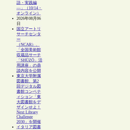
語・実践編
―」（10/14・
オンライン）
2026年08月06
日
国立アートリ
サーチセンタ
ー
（NCAR）、
「全国美術館
収蔵品サーチ
「SHŪZŌ」活
用講座」の鼎
談内容を公開
東京大学附属
図書館、第2
回デジタル図
書館コンペテ
ィション「東
大図書館をデ
ザインせよ！
Next Library
Challenge
2030」を開催
イタリア図書