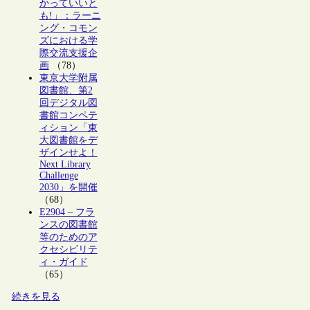
かっていいと
も!」：ラーニ
ング・コモン
ズにおける学
際交流支援企
画
（78）
東京大学附属
図書館、第2
回デジタル図
書館コンペテ
ィション「東
大図書館をデ
ザインせよ！
Next Library
Challenge
2030」を開催
（68）
E2904 – フラ
ンスの図書館
等のためのア
クセシビリテ
ィ・ガイド
（65）
続きを見る