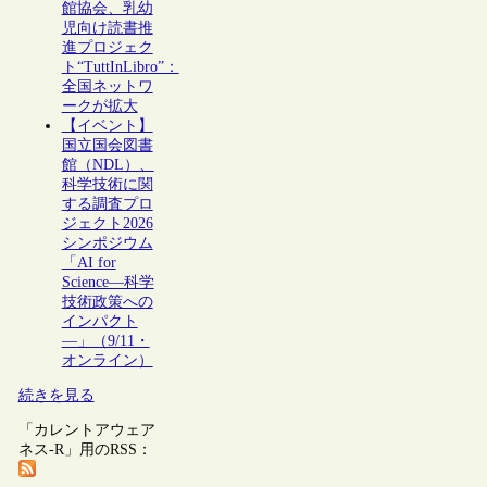
館協会、乳幼
児向け読書推
進プロジェク
ト“TuttInLibro”：
全国ネットワ
ークが拡大
【イベント】
国立国会図書
館（NDL）、
科学技術に関
する調査プロ
ジェクト2026
シンポジウム
「AI for
Science―科学
技術政策への
インパクト
―」（9/11・
オンライン）
続きを見る
「カレントアウェア
ネス-R」用のRSS：