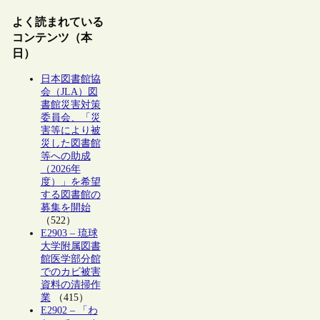
よく読まれている
コンテンツ（本
日）
日本図書館協
会（JLA）図
書館災害対策
委員会、「災
害等により被
災した図書館
等への助成
（2026年
度）」を希望
する図書館の
募集を開始
（522）
E2903 – 琉球
大学附属図書
館医学部分館
でのカビ被害
資料の清掃作
業
（415）
E2902 – 「わ