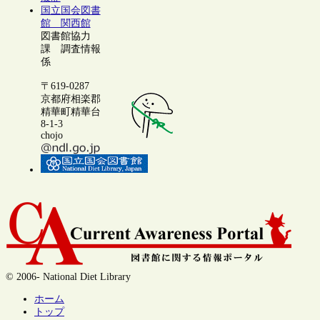
国立国会図書
館 関西館
図書館協力
課 調査情報
係
〒619-0287
京都府相楽郡
精華町精華台
8-1-3
chojo
© 2006- National Diet Library
ホーム
トップ