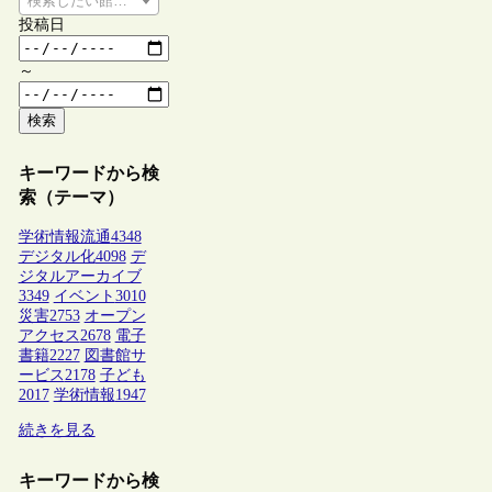
検索したい館種を選択してください
投稿日
～
検索
キーワードから検
索（テーマ）
学術情報流通
4348
デジタル化
4098
デ
ジタルアーカイブ
3349
イベント
3010
災害
2753
オープン
アクセス
2678
電子
書籍
2227
図書館サ
ービス
2178
子ども
2017
学術情報
1947
続きを見る
キーワードから検