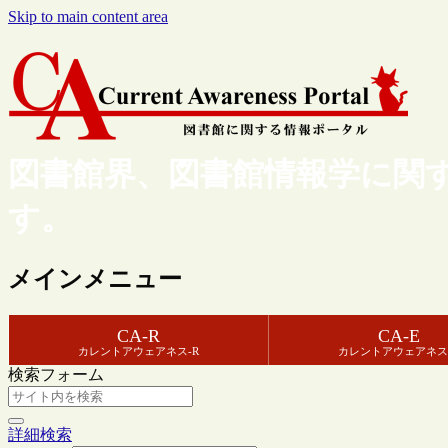
Skip to main content area
図書館界、図書館情報学に関
す。
メインメニュー
CA-R
CA-E
カレントアウェアネス-R
カレントアウェアネス
検索フォーム
詳細検索