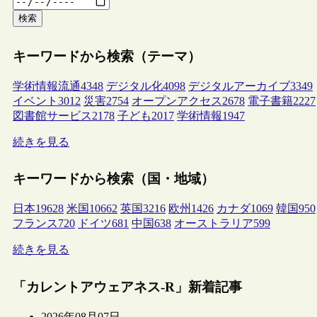
検索
キーワードから検索（テーマ）
学術情報流通
4348
デジタル化
4098
デジタルアーカイブ
3349
イベント
3012
災害
2754
オープンアクセス
2678
電子書籍
2227
図書館サービス
2178
子ども
2017
学術情報
1947
続きを見る
キーワードから検索（国・地域）
日本
19628
米国
10662
英国
3216
欧州
1426
カナダ
1069
韓国
950
フランス
720
ドイツ
681
中国
638
オーストラリア
599
続きを見る
「カレントアウェアネス-R」新着記事
2026年08月07日