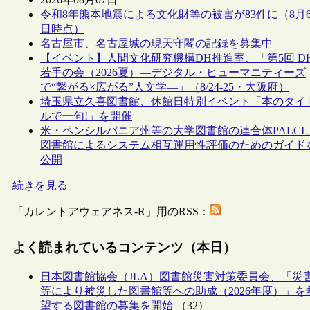
令和8年熊本地震による文化財等の被害が83件に（8月
日時点）
名古屋市、名古屋城の現天守閣の記録を募集中
【イベント】人間文化研究機構DH推進室、「第5回 D
若手の会（2026夏）―デジタル・ヒューマニティーズ
で“繋がる×広がる”人文学―」（8/24-25・大阪府）
埼玉県立久喜図書館、休館日特別イベント「本のタイ
ルで一句!」を開催
米・ペンシルバニア州等の大学図書館の連合体PALCI
図書館によるシステム相互運用性評価のためのガイド
公開
続きを見る
「カレントアウェアネス-R」用のRSS：
よく読まれているコンテンツ（本日）
日本図書館協会（JLA）図書館災害対策委員会、「災
等により被災した図書館等への助成（2026年度）」を
望する図書館の募集を開始
（32）