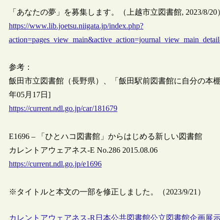
「あなたの夢」を募集します。（上越市立図書館, 2023/8/20
https://www.lib.joetsu.niigata.jp/index.php?
action=pages_view_main&active_action=journal_view_main_det
参考：
飯田市立図書館（長野県）、「飯田駅前図書館に自分の本棚を
年05月17日]
https://current.ndl.go.jp/car/181679
E1696 – 「ひとハコ図書館」からはじめる新しい図書館
カレントアウェアネス-E No.286 2015.08.06
https://current.ndl.go.jp/e1696
※タイトルと本文の一部を修正しました。（2023/9/21）
カレントアウェアネス-R
日本
公共図書館
公立図書館
企画
展