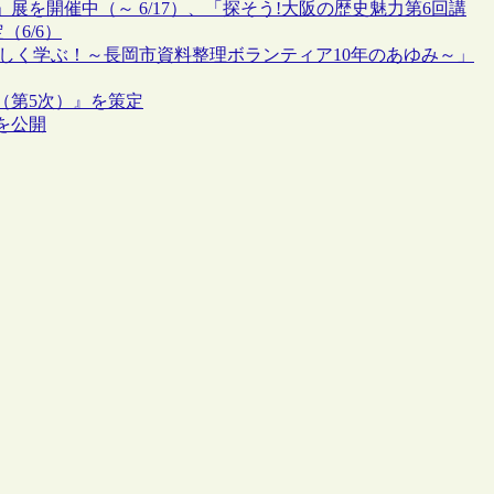
を開催中（～ 6/17）、「探そう!大阪の歴史魅力第6回講
6/6）
楽しく学ぶ！～長岡市資料整理ボランティア10年のあゆみ～」
（第5次）』を策定
を公開