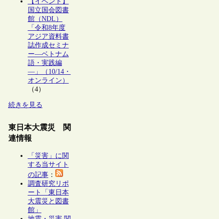
【イベント】
国立国会図書
館（NDL）
「令和8年度
アジア資料書
誌作成セミナ
ー―ベトナム
語・実践編
―」（10/14・
オンライン）
（4）
続きを見る
東日本大震災 関
連情報
「災害」に関
する当サイト
の記事
：
調査研究リポ
ート「東日本
大震災と図書
館」
地震・災害 関