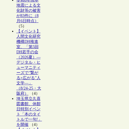
令和8年熊本
地震による文
化財等の被害
が83件に（8
月6日時点）
（5）
【イベント】
人間文化研究
機構DH推進
室、「第5回
DH若手の会
（2026夏）―
デジタル・ヒ
ューマニティ
ーズで“繋が
る×広がる”人
文学―」
（8/24-25・大
阪府）
（4）
埼玉県立久喜
図書館、休館
日特別イベン
ト「本のタイ
トルで一句!」
を開催
（4）