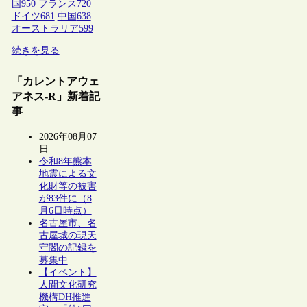
国
950
フランス
720
ドイツ
681
中国
638
オーストラリア
599
続きを見る
「カレントアウェ
アネス-R」新着記
事
2026年08月07
日
令和8年熊本
地震による文
化財等の被害
が83件に（8
月6日時点）
名古屋市、名
古屋城の現天
守閣の記録を
募集中
【イベント】
人間文化研究
機構DH推進