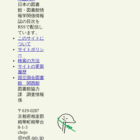
日本の図書
館・図書館情
報学関係情報
誌の目次を
RSSで配信し
ています。
このサイトに
ついて
サイトポリシ
ー
検索の方法
サイトの更新
履歴
国立国会図書
館 関西館
図書館協力
課 調査情報
係
〒619-0287
京都府相楽郡
精華町精華台
8-1-3
chojo