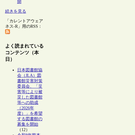
開
続きを見る
「カレントアウェア
ネス-R」用のRSS：
よく読まれている
コンテンツ（本
日）
日本図書館協
会（JLA）図
書館災害対策
委員会、「災
害等により被
災した図書館
等への助成
（2026年
度）」を希望
する図書館の
募集を開始
（12）