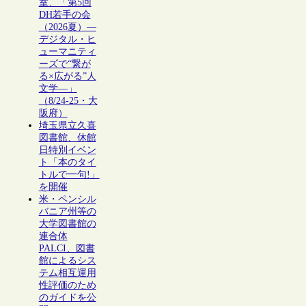
室、「第5回
DH若手の会
（2026夏）―
デジタル・ヒ
ューマニティ
ーズで“繋が
る×広がる”人
文学―」
（8/24-25・大
阪府）
埼玉県立久喜
図書館、休館
日特別イベン
ト「本のタイ
トルで一句!」
を開催
米・ペンシル
バニア州等の
大学図書館の
連合体
PALCI、図書
館によるシス
テム相互運用
性評価のため
のガイドを公