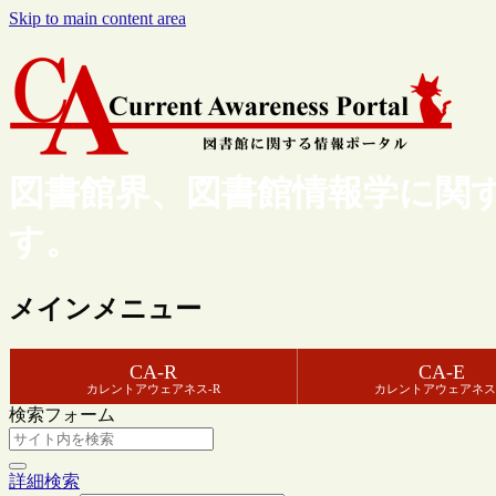
Skip to main content area
図書館界、図書館情報学に関
す。
メインメニュー
CA-R
CA-E
カレントアウェアネス-R
カレントアウェアネス
検索フォーム
詳細検索