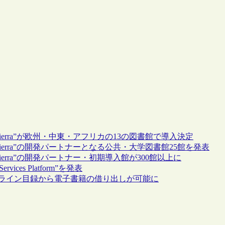
ステム“Sierra”が欧州・中東・アフリカの13の図書館で導入決定
ステム“Sierra”の開発パートナーとなる公共・大学図書館25館を発表
テム“Sierra”の開発パートナー・初期導入館が300館以上に
rvices Platform”を発表
がAPI統合 オンライン目録から電子書籍の借り出しが可能に