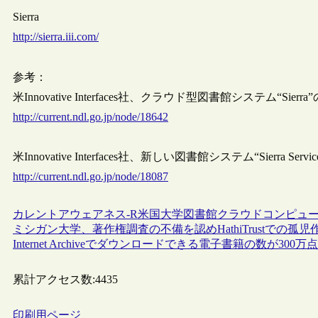
Sierra
http://sierra.iii.com/
参考：
米Innovative Interfaces社、クラウド型図書館システム
http://current.ndl.go.jp/node/18642
米Innovative Interfaces社、新しい図書館システム“Sierra Servic
http://current.ndl.go.jp/node/18087
カレントアウェアネス-R
米国
大学図書館
クラウドコンピュ
ミシガン大学、著作権調査の不備を認めHathiTrustでの
Internet Archiveでダウンロードできる電子書籍の数が300
累計アクセス数:
4435
印刷用ページ