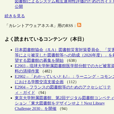
図書館によるシステム相互運用性評価のためのガイド
公開
続きを見る
「カレントアウェアネス-R」用のRSS：
よく読まれているコンテンツ（本日）
日本図書館協会（JLA）図書館災害対策委員会、「災
等により被災した図書館等への助成（2026年度）」を
望する図書館の募集を開始
（638）
E2903 – 琉球大学附属図書館医学部分館でのカビ被害
料の清掃作業
（482）
E2902 – 「わかっていいとも!」：ラーニング・コモン
における学際交流支援企画
（112）
E2904 – フランスの図書館等のためのアクセシビリテ
ィ・ガイド
（94）
東京大学附属図書館、第2回デジタル図書館コンペテ
ション「東大図書館をデザインせよ！Next Library
Challenge 2030」を開催
（94）