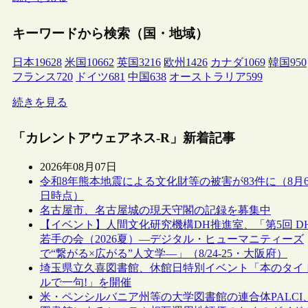
キーワードから検索（国・地域）
日本
19628
米国
10662
英国
3216
欧州
1426
カナダ
1069
韓国
950
フランス
720
ドイツ
681
中国
638
オーストラリア
599
続きを見る
「カレントアウェアネス-R」新着記事
2026年08月07日
令和8年熊本地震による文化財等の被害が83件に（8月
日時点）
名古屋市、名古屋城の現天守閣の記録を募集中
【イベント】人間文化研究機構DH推進室、「第5回 D
若手の会（2026夏）―デジタル・ヒューマニティーズ
で“繋がる×広がる”人文学―」（8/24-25・大阪府）
埼玉県立久喜図書館、休館日特別イベント「本のタイ
ルで一句!」を開催
米・ペンシルバニア州等の大学図書館の連合体PALCI