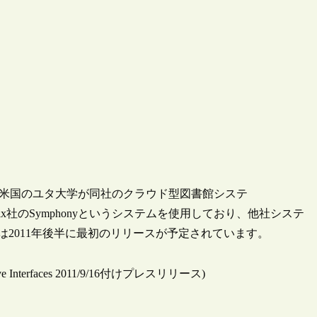
の発表によると、米国のユタ大学が同社のクラウド型図書館システ
ynix社のSymphonyというシステムを使用しており、他社システ
rraは2011年後半に最初のリリースが予定されています。
Innovative Interfaces 2011/9/16付けプレスリリース)