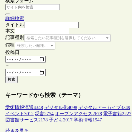
検索フォーム
詳細検索
タイトル
本文
記事種別
検索したい記事種別を選択してください
館種
検索したい館種を選択してください
投稿日
～
検索
キーワードから検索（テーマ）
学術情報流通
4348
デジタル化
4098
デジタルアーカイブ
3349
イベント
3012
災害
2754
オープンアクセス
2678
電子書籍
2227
図書館サービス
2178
子ども
2017
学術情報
1947
続きを見る