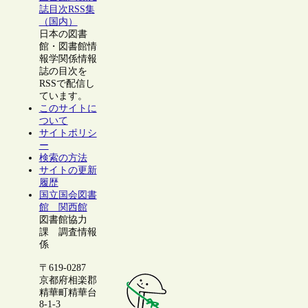
誌目次RSS集
（国内）
日本の図書
館・図書館情
報学関係情報
誌の目次を
RSSで配信し
ています。
このサイトに
ついて
サイトポリシ
ー
検索の方法
サイトの更新
履歴
国立国会図書
館 関西館
図書館協力
課 調査情報
係
〒619-0287
京都府相楽郡
精華町精華台
8-1-3