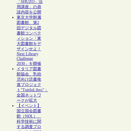
「SHŪZŌ」活
用講座」の鼎
談内容を公開
東京大学附属
図書館、第2
回デジタル図
書館コンペテ
ィション「東
大図書館をデ
ザインせよ！
Next Library
Challenge
2030」を開催
イタリア図書
館協会、乳幼
児向け読書推
進プロジェク
ト“TuttInLibro”：
全国ネットワ
ークが拡大
【イベント】
国立国会図書
館（NDL）、
科学技術に関
する調査プロ