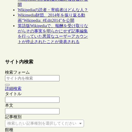
開
Wikipediaの読者・寄稿者はどんな人？
Wikimedia財団、2014年を振り返る動
画“Wikipedia: #Edit2014”を公開
英語版Wikipediaで、報酬を受け取りな
がらその事実を明らかにせず記事編集
を行っていた悪質なユーザーアカウン
トが停止されたことが発表される
サイト内検索
検索フォーム
詳細検索
タイトル
本文
記事種別
検索したい記事種別を選択してください
館種