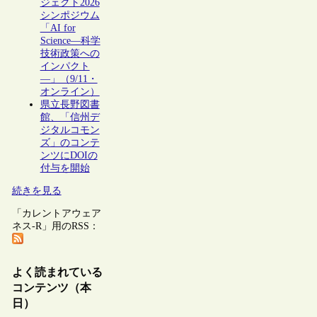
ジェクト2026
シンポジウム
「AI for
Science―科学
技術政策への
インパクト
―」（9/11・
オンライン）
県立長野図書
館、「信州デ
ジタルコモン
ズ」のコンテ
ンツにDOIの
付与を開始
続きを見る
「カレントアウェア
ネス-R」用のRSS：
よく読まれている
コンテンツ（本
日）