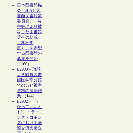
日本図書館協
会（JLA）図
書館災害対策
委員会、「災
害等により被
災した図書館
等への助成
（2026年
度）」を希望
する図書館の
募集を開始
（160）
E2903 – 琉球
大学附属図書
館医学部分館
でのカビ被害
資料の清掃作
業
（144）
E2902 – 「わ
かっていいと
も!」：ラーニ
ング・コモン
ズにおける学
際交流支援企