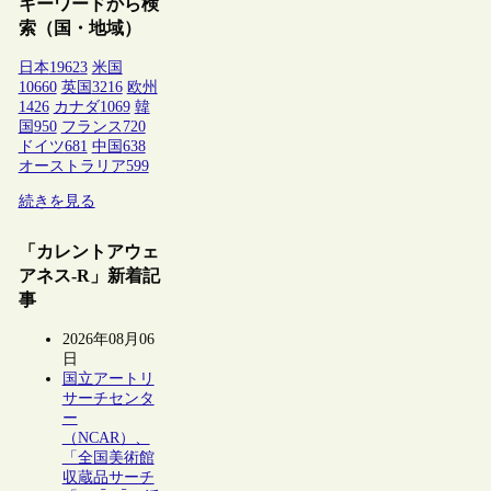
キーワードから検
索（国・地域）
日本
19623
米国
10660
英国
3216
欧州
1426
カナダ
1069
韓
国
950
フランス
720
ドイツ
681
中国
638
オーストラリア
599
続きを見る
「カレントアウェ
アネス-R」新着記
事
2026年08月06
日
国立アートリ
サーチセンタ
ー
（NCAR）、
「全国美術館
収蔵品サーチ