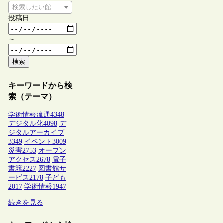
検索したい館種を選択してください
投稿日
～
検索
キーワードから検
索（テーマ）
学術情報流通
4348
デジタル化
4098
デ
ジタルアーカイブ
3349
イベント
3009
災害
2753
オープン
アクセス
2678
電子
書籍
2227
図書館サ
ービス
2178
子ども
2017
学術情報
1947
続きを見る