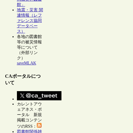
館」
地震・災害 関
連情報（レフ
ァレンス協同
データベー
ス）
各地の図書館
等の被災情報
等について
（外部リン
ク）
saveMLAK
CAポータルにつ
いて
カレントアウ
ェアネス・ポ
ータル 新規
掲載コンテン
ツのRSS：
図書館関係雑