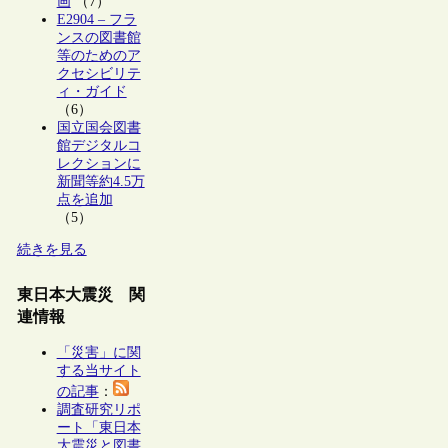
画
（7）
E2904 – フラ
ンスの図書館
等のためのア
クセシビリテ
ィ・ガイド
（6）
国立国会図書
館デジタルコ
レクションに
新聞等約4.5万
点を追加
（5）
続きを見る
東日本大震災 関
連情報
「災害」に関
する当サイト
の記事
：
調査研究リポ
ート「東日本
大震災と図書