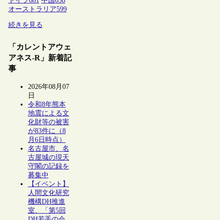
ドイツ
681
中国
638
オーストラリア
599
続きを見る
「カレントアウェ
アネス-R」新着記
事
2026年08月07
日
令和8年熊本
地震による文
化財等の被害
が83件に（8
月6日時点）
名古屋市、名
古屋城の現天
守閣の記録を
募集中
【イベント】
人間文化研究
機構DH推進
室、「第5回
DH若手の会