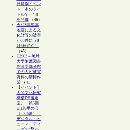
日特別イベン
ト「本のタイ
トルで一句!」
を開催
（46）
令和8年熊本
地震による文
化財等の被害
が83件に（8
月6日時点）
（45）
E2903 – 琉球
大学附属図書
館医学部分館
でのカビ被害
資料の清掃作
業
（41）
【イベント】
人間文化研究
機構DH推進
室、「第5回
DH若手の会
（2026夏）―
デジタル・ヒ
ューマニティ
ーズで“繋が