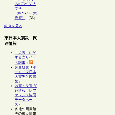
る×広がる”人
文学―」
（8/24-25・大
阪府）
（36）
続きを見る
東日本大震災 関
連情報
「災害」に関
する当サイト
の記事
：
調査研究リポ
ート「東日本
大震災と図書
館」
地震・災害 関
連情報（レフ
ァレンス協同
データベー
ス）
各地の図書館
等の被災情報