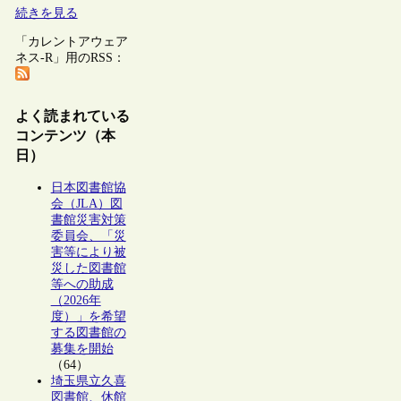
続きを見る
「カレントアウェア
ネス-R」用のRSS：
よく読まれている
コンテンツ（本
日）
日本図書館協
会（JLA）図
書館災害対策
委員会、「災
害等により被
災した図書館
等への助成
（2026年
度）」を希望
する図書館の
募集を開始
（64）
埼玉県立久喜
図書館、休館