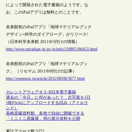
によって開発された電子書籍のようです。な
お、このiPadアプリは無料とのことです。
未来館初のiPadアプリ「地球マテリアルブック
デザイン×科学のダイアローグ」がリリース!
（日本科学未来館 2011/8/5付けの情報）
http://www.miraikan.jst.go.jp/info/110805186453.html
未来館初のiPadアプリ「地球マテリアルブッ
ク」 （リセマム 2011/8/8付けの記事）
http://resemom.jp/article/2011/08/08/3677.html
カレントアウェアネス-R
日本
電子書籍
過去の「今日」に何があった？ 古写真を1日
1枚Flickrにアップロードする試み（アイルラ
ンド）
長崎原爆資料館、各地で自由に開催できる
「ミニミニ原爆展」用の展示資料を公開
累計アクセス数:
5272