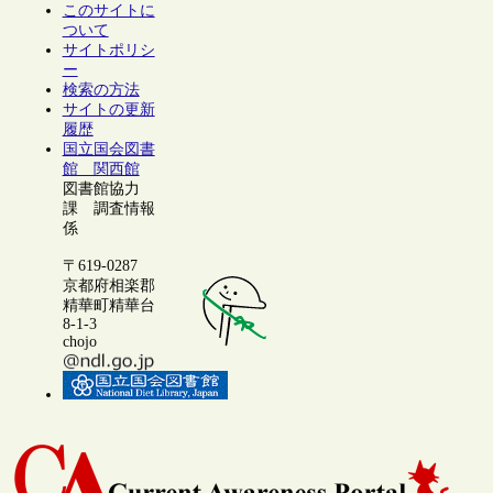
このサイトに
ついて
サイトポリシ
ー
検索の方法
サイトの更新
履歴
国立国会図書
館 関西館
図書館協力
課 調査情報
係
〒619-0287
京都府相楽郡
精華町精華台
8-1-3
chojo