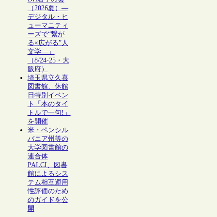
（2026夏）―
デジタル・ヒ
ューマニティ
ーズで“繋が
る×広がる”人
文学―」
（8/24-25・大
阪府）
埼玉県立久喜
図書館、休館
日特別イベン
ト「本のタイ
トルで一句!」
を開催
米・ペンシル
バニア州等の
大学図書館の
連合体
PALCI、図書
館によるシス
テム相互運用
性評価のため
のガイドを公
開